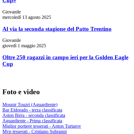
Cup»
Giovanile
mercoledì 13 agosto 2025
Al via la seconda stagione del Patto Trentino
Giovanile
giovedì 1 maggio 2025
Oltre 250 ragazzi in campo ieri per la Golden Eagle
Cup
Foto e video
Mounir Touzri (Aguardiente)
Bar Eldorado - terza classificata
Aston Birra - seconda classificata
Aguardiente - Prima classificata
Miglior portiere tesserati - Anton Turtarov
Mvp tesserati - Cristiano Subranni