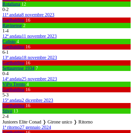
Rotaliana
12
0
-
2
11ª andata
8 novembre 2023
Garibaldina
16
Ravinense
2
1
-
4
12ª andata
11 novembre 2023
Calisio
4
Garibaldina
16
6
-
1
13ª andata
18 novembre 2023
Garibaldina
16
Settaurense 1934
7
0
-
4
14ª andata
25 novembre 2023
ViPo Trento
4
Garibaldina
16
5
-
3
15ª andata
2 dicembre 2023
Garibaldina
16
Stivo
13
2
-
4
Juniores Elite Conad ❭ Girone unico ❭ Ritorno
1ª ritorno
27 gennaio 2024
Garibaldina
16