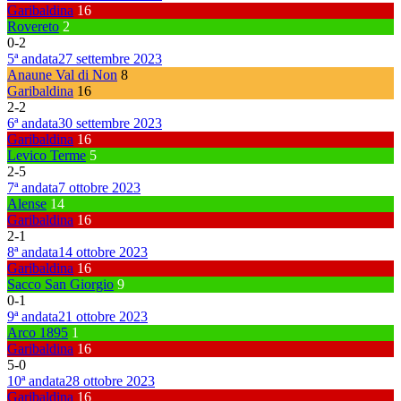
Garibaldina
16
Rovereto
2
0
-
2
5ª andata
27 settembre 2023
Anaune Val di Non
8
Garibaldina
16
2
-
2
6ª andata
30 settembre 2023
Garibaldina
16
Levico Terme
5
2
-
5
7ª andata
7 ottobre 2023
Alense
14
Garibaldina
16
2
-
1
8ª andata
14 ottobre 2023
Garibaldina
16
Sacco San Giorgio
9
0
-
1
9ª andata
21 ottobre 2023
Arco 1895
1
Garibaldina
16
5
-
0
10ª andata
28 ottobre 2023
Garibaldina
16