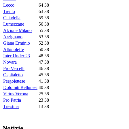
Lecco
64
38
Trento
63
38
Cittadella
59
38
Lumezzane
56
38
Alcione Milano
55
38
Arzignano
53
38
Giana Erminio
52
38
Albinoleffe
50
38
Inter Under 23
48
38
Novara
47
38
Pro Vercelli
46
38
Ospitaletto
45
38
Pergolettese
41
38
Dolomiti Bellunesi
40
38
Virtus Verona
25
38
Pro Patria
23
38
Triestina
13
38
Notizie