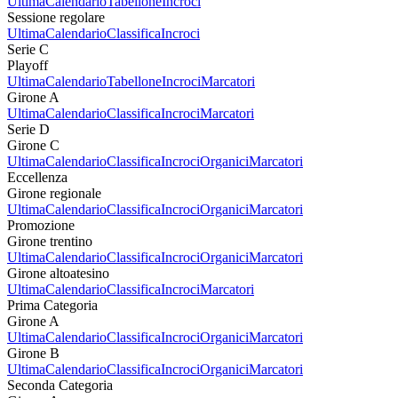
Ultima
Calendario
Tabellone
Incroci
Sessione regolare
Ultima
Calendario
Classifica
Incroci
Serie C
Playoff
Ultima
Calendario
Tabellone
Incroci
Marcatori
Girone A
Ultima
Calendario
Classifica
Incroci
Marcatori
Serie D
Girone C
Ultima
Calendario
Classifica
Incroci
Organici
Marcatori
Eccellenza
Girone regionale
Ultima
Calendario
Classifica
Incroci
Organici
Marcatori
Promozione
Girone trentino
Ultima
Calendario
Classifica
Incroci
Organici
Marcatori
Girone altoatesino
Ultima
Calendario
Classifica
Incroci
Marcatori
Prima Categoria
Girone A
Ultima
Calendario
Classifica
Incroci
Organici
Marcatori
Girone B
Ultima
Calendario
Classifica
Incroci
Organici
Marcatori
Seconda Categoria