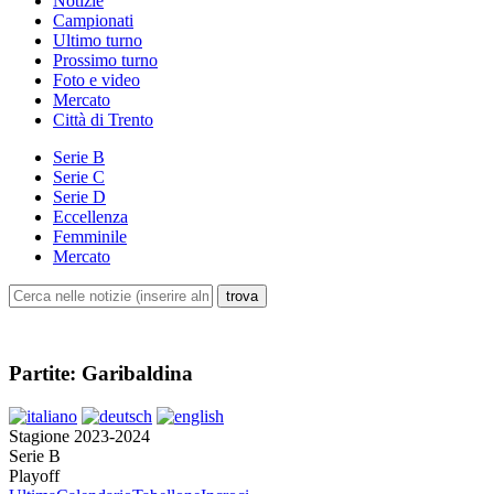
Notizie
Campionati
Ultimo turno
Prossimo turno
Foto e video
Mercato
Città di Trento
Serie B
Serie C
Serie D
Eccellenza
Femminile
Mercato
Partite: Garibaldina
Stagione 2023-2024
Serie B
Playoff