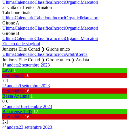
Ultima
Calendario
Classifica
Incroci
Organici
Marcatori
2° Città di Trento - Amatori
Tabellone finale
Ultima
Calendario
Tabellone
Incroci
Organici
Marcatori
Girone A
Ultima
Calendario
Classifica
Incroci
Organici
Marcatori
Girone B
Ultima
Calendario
Classifica
Incroci
Organici
Marcatori
Elenco delle stagioni
Juniores Elite Conad ❯ Girone unico
Ultima
Calendario
Classifica
Incroci
Arbitri
Cerca
Juniores Elite Conad ❭ Girone unico ❭ Andata
1ª andata
2 settembre 2023
Lavis
1
Garibaldina
16
7
-
1
2ª andata
9 settembre 2023
Garibaldina
16
Bassa Anaunia
1
0
-
6
3ª andata
16 settembre 2023
Benacense 1905
12
Garibaldina
16
2
-
1
4ª andata
23 settembre 2023