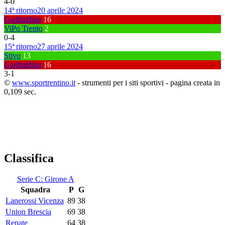
4
-
0
14ª ritorno
20 aprile 2024
Garibaldina
16
ViPo Trento
2
0
-
4
15ª ritorno
27 aprile 2024
Stivo
13
Garibaldina
16
3
-
1
©
www.sportrentino.it
- strumenti per i siti sportivi - pagina creata in
0,109 sec.
Classifica
Serie C: Girone A
Squadra
P
G
Lanerossi Vicenza
89
38
Union Brescia
69
38
Renate
64
38