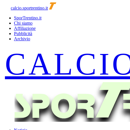
calcio.sportrentino.it
SporTrentino.it
Chi siamo
Affiliazione
Pubblicità
Archivio