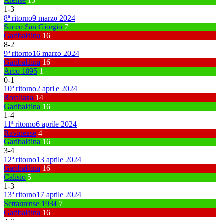
Alense
15
1
-
3
8ª ritorno
9 marzo 2024
Sacco San Giorgio
7
Garibaldina
16
8
-
2
9ª ritorno
16 marzo 2024
Garibaldina
16
Arco 1895
1
0
-
1
10ª ritorno
2 aprile 2024
Rotaliana
14
Garibaldina
16
1
-
4
11ª ritorno
6 aprile 2024
Ravinense
4
Garibaldina
16
3
-
4
12ª ritorno
13 aprile 2024
Garibaldina
16
Calisio
5
1
-
3
13ª ritorno
17 aprile 2024
Settaurense 1934
7
Garibaldina
16