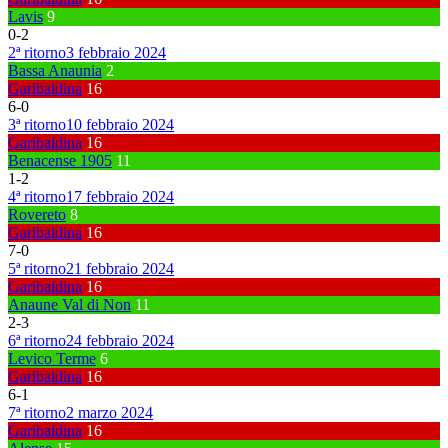
Lavis
9
0
-
2
2ª ritorno
3 febbraio 2024
Bassa Anaunia
2
Garibaldina
16
6
-
0
3ª ritorno
10 febbraio 2024
Garibaldina
16
Benacense 1905
11
1
-
2
4ª ritorno
17 febbraio 2024
Rovereto
8
Garibaldina
16
7
-
0
5ª ritorno
21 febbraio 2024
Garibaldina
16
Anaune Val di Non
11
2
-
3
6ª ritorno
24 febbraio 2024
Levico Terme
6
Garibaldina
16
6
-
1
7ª ritorno
2 marzo 2024
Garibaldina
16