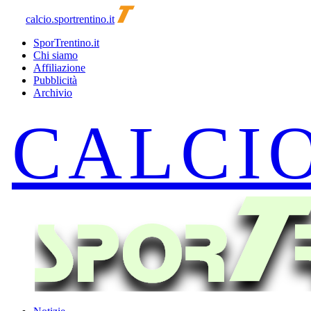
calcio.sportrentino.it
SporTrentino.it
Chi siamo
Affiliazione
Pubblicità
Archivio