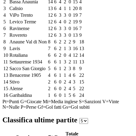
2
Bassa Anaunia
14
6
4
2
0
15
4
3
Calisio
13
6
4
1
1
20
8
4
ViPo Trento
12
6
3
3
0
19
7
5
Levico Terme
12
6
4
0
2
19
9
6
Ravinense
12
6
3
3
0
16
7
7
Rovereto
12
6
3
3
0
13
9
8
Anaune Val di Non
8
6
2
2
2
9
18
9
Lavis
7
6
2
1
3
16
13
10
Rotaliana
6
6
2
0
4
12
14
11
Settaurense 1934
6
6
1
3
2
11
13
12
Sacco San Giorgio
5
6
1
2
3
8
9
13
Benacense 1905
4
6
1
1
4
6
22
14
Stivo
2
6
0
2
4
3
15
15
Alense
2
6
0
2
4
5
22
16
Garibaldina
1
6
0
1
5
6
24
Pt=Punti
G=Giocate
Mi=Media inglese
S=Sanzioni
V=Vinte
N=Nulle
P=Perse
Gf=Gol fatti
Gs=Gol subiti
Classifica ultime partite
Totale