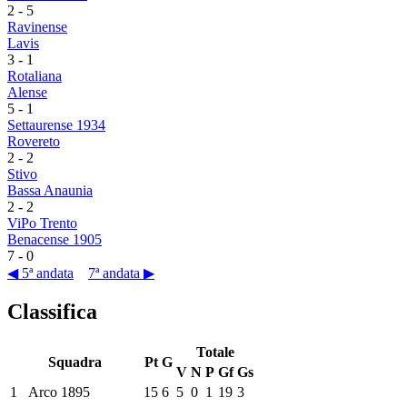
2
-
5
Ravinense
Lavis
3
-
1
Rotaliana
Alense
5
-
1
Settaurense 1934
Rovereto
2
-
2
Stivo
Bassa Anaunia
2
-
2
ViPo Trento
Benacense 1905
7
-
0
◀ 5ª andata
7ª andata ▶
Classifica
Totale
Squadra
Pt
G
V
N
P
Gf
Gs
1
Arco 1895
15
6
5
0
1
19
3