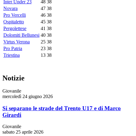
Inter Under 23
48
38
Novara
47
38
Pro Vercelli
46
38
Ospitaletto
45
38
Pergolettese
41
38
Dolomiti Bellunesi
40
38
Virtus Verona
25
38
Pro Patria
23
38
Triestina
13
38
Notizie
Giovanile
mercoledì 24 giugno 2026
Si separano le strade del Trento U17 e di Marco
Girardi
Giovanile
sabato 25 aprile 2026