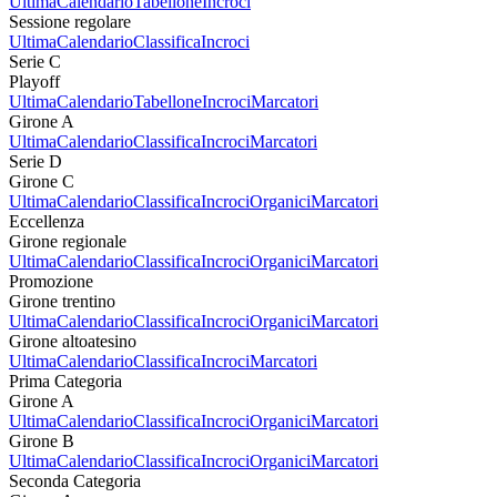
Ultima
Calendario
Tabellone
Incroci
Sessione regolare
Ultima
Calendario
Classifica
Incroci
Serie C
Playoff
Ultima
Calendario
Tabellone
Incroci
Marcatori
Girone A
Ultima
Calendario
Classifica
Incroci
Marcatori
Serie D
Girone C
Ultima
Calendario
Classifica
Incroci
Organici
Marcatori
Eccellenza
Girone regionale
Ultima
Calendario
Classifica
Incroci
Organici
Marcatori
Promozione
Girone trentino
Ultima
Calendario
Classifica
Incroci
Organici
Marcatori
Girone altoatesino
Ultima
Calendario
Classifica
Incroci
Marcatori
Prima Categoria
Girone A
Ultima
Calendario
Classifica
Incroci
Organici
Marcatori
Girone B
Ultima
Calendario
Classifica
Incroci
Organici
Marcatori
Seconda Categoria