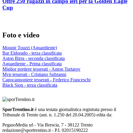
Oltre 250 ragazzi in campo ieri per la Golden Eagle
Cup
Foto e video
Mounir Touzri (Aguardiente)
Bar Eldorado - terza classificata
Aston Birra - seconda classificata
Aguardiente - Prima classificata
Miglior portiere tesserati - Anton Turtarov
Mvp tesserati - Cristiano Subranni
Capocannoniere tesserati - Federico Franceschi
Black Sion - terza classificata
SporTrentino.it
è una testata giornalistica registrata presso il
Tribunale di Trento (aut. n. 1.250 del 20.04.2005) edita da:
PegasoMedia srl - Via Brescia, 7 - 38122 Trento
redazione@sportrentino.it - P.I. 02015190222