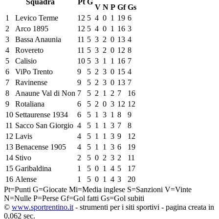
Squadra
Pt
G
V
N
P
Gf
Gs
1
Levico Terme
12
5
4
0
1
19
6
2
Arco 1895
12
5
4
0
1
16
3
3
Bassa Anaunia
11
5
3
2
0
13
4
4
Rovereto
11
5
3
2
0
12
8
5
Calisio
10
5
3
1
1
16
7
6
ViPo Trento
9
5
2
3
0
15
4
7
Ravinense
9
5
2
3
0
13
7
8
Anaune Val di Non
7
5
2
1
2
7
16
9
Rotaliana
6
5
2
0
3
12
12
10
Settaurense 1934
6
5
1
3
1
8
9
11
Sacco San Giorgio
4
5
1
1
3
7
8
12
Lavis
4
5
1
1
3
9
12
13
Benacense 1905
4
5
1
1
3
6
19
14
Stivo
2
5
0
2
3
2
11
15
Garibaldina
1
5
0
1
4
5
17
16
Alense
1
5
0
1
4
3
20
Pt=Punti
G=Giocate
Mi=Media inglese
S=Sanzioni
V=Vinte
N=Nulle
P=Perse
Gf=Gol fatti
Gs=Gol subiti
©
www.sportrentino.it
- strumenti per i siti sportivi - pagina creata in
0,062 sec.