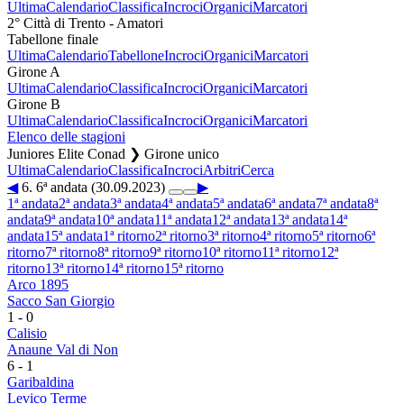
Ultima
Calendario
Classifica
Incroci
Organici
Marcatori
2° Città di Trento - Amatori
Tabellone finale
Ultima
Calendario
Tabellone
Incroci
Organici
Marcatori
Girone A
Ultima
Calendario
Classifica
Incroci
Organici
Marcatori
Girone B
Ultima
Calendario
Classifica
Incroci
Organici
Marcatori
Elenco delle stagioni
Juniores Elite Conad ❯ Girone unico
Ultima
Calendario
Classifica
Incroci
Arbitri
Cerca
◀
6. 6ª andata (30.09.2023)
▶
1ª andata
2ª andata
3ª andata
4ª andata
5ª andata
6ª andata
7ª andata
8ª
andata
9ª andata
10ª andata
11ª andata
12ª andata
13ª andata
14ª
andata
15ª andata
1ª ritorno
2ª ritorno
3ª ritorno
4ª ritorno
5ª ritorno
6ª
ritorno
7ª ritorno
8ª ritorno
9ª ritorno
10ª ritorno
11ª ritorno
12ª
ritorno
13ª ritorno
14ª ritorno
15ª ritorno
Arco 1895
Sacco San Giorgio
1
-
0
Calisio
Anaune Val di Non
6
-
1
Garibaldina
Levico Terme