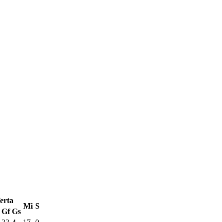
erta
Mi
S
Gf
Gs