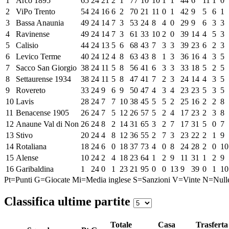
1
Arco 1895
65
24
21
2
1
77
10
10
1
1
44
6
11
1
0
2
ViPo Trento
54
24
16
6
2
70
21
11
0
1
42
9
5
6
1
3
Bassa Anaunia
49
24
14
7
3
53
24
8
4
0
29
9
6
3
3
4
Ravinense
49
24
14
7
3
61
33
10
2
0
39
14
4
5
3
5
Calisio
44
24
13
5
6
68
43
7
3
3
39
23
6
2
3
6
Levico Terme
40
24
12
4
8
63
43
8
1
3
36
16
4
3
5
7
Sacco San Giorgio
38
24
11
5
8
56
41
6
3
3
33
18
5
2
5
8
Settaurense 1934
38
24
11
5
8
47
41
7
2
3
24
14
4
3
5
9
Rovereto
33
24
9
6
9
50
47
4
3
4
23
23
5
3
5
10
Lavis
28
24
7
7
10
38
45
5
5
2
25
16
2
2
8
11
Benacense 1905
26
24
7
5
12
26
57
5
2
4
17
23
2
3
8
12
Anaune Val di Non
26
24
8
2
14
31
65
3
2
7
17
31
5
0
7
13
Stivo
20
24
4
8
12
36
55
2
7
3
23
22
2
1
9
14
Rotaliana
18
24
6
0
18
37
73
4
0
8
24
28
2
0
10
15
Alense
10
24
2
4
18
23
64
1
2
9
11
31
1
2
9
16
Garibaldina
1
24
0
1
23
21
95
0
0
13
9
39
0
1
10
Pt=Punti
G=Giocate
Mi=Media inglese
S=Sanzioni
V=Vinte
N=Null
Classifica ultime partite
Totale
Casa
Trasferta