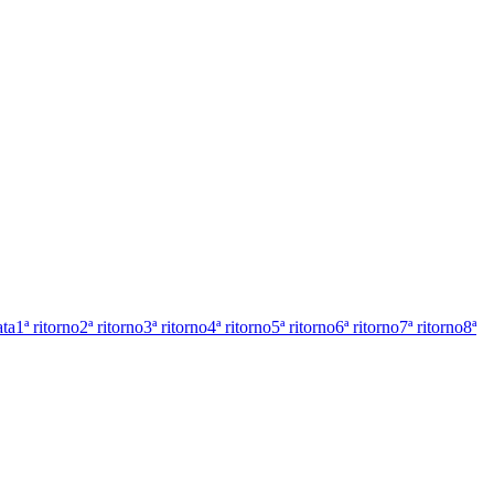
ata
1ª ritorno
2ª ritorno
3ª ritorno
4ª ritorno
5ª ritorno
6ª ritorno
7ª ritorno
8ª