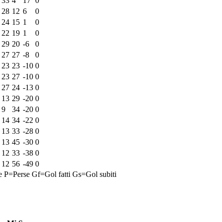
33
4
17
0
28
12
6
0
24
15
1
0
22
19
1
0
29
20
-6
0
27
27
-8
0
23
23
-10
0
23
27
-10
0
27
24
-13
0
13
29
-20
0
9
34
-20
0
14
34
-22
0
13
33
-28
0
13
45
-30
0
12
33
-38
0
12
56
-49
0
e
P=Perse
Gf=Gol fatti
Gs=Gol subiti