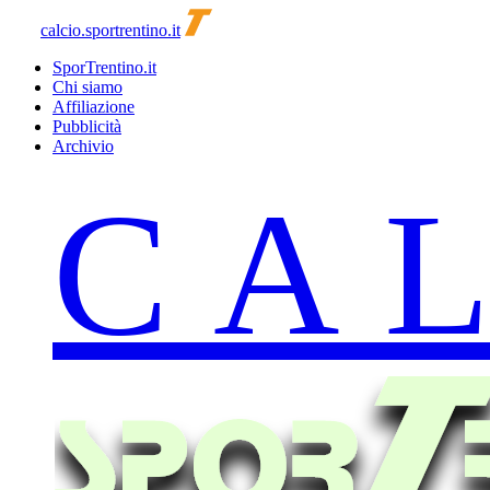
calcio.sportrentino.it
SporTrentino.it
Chi siamo
Affiliazione
Pubblicità
Archivio