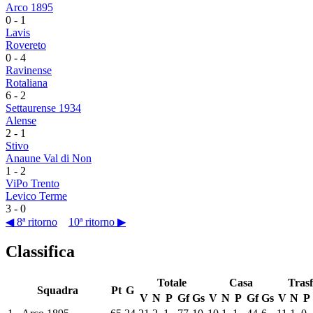
Arco 1895
0
-
1
Lavis
Rovereto
0
-
4
Ravinense
Rotaliana
6
-
2
Settaurense 1934
Alense
2
-
1
Stivo
Anaune Val di Non
1
-
2
ViPo Trento
Levico Terme
3
-
0
◀ 8ª ritorno
10ª ritorno ▶
Classifica
Totale
Casa
Trasf
Squadra
Pt
G
V
N
P
Gf
Gs
V
N
P
Gf
Gs
V
N
P