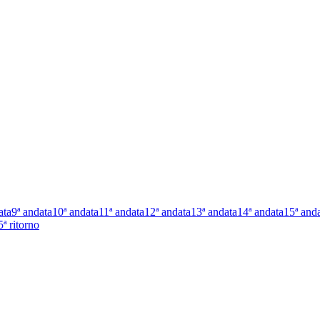
ata
9ª andata
10ª andata
11ª andata
12ª andata
13ª andata
14ª andata
15ª and
5ª ritorno