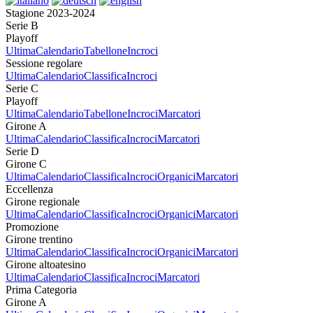
Stagione 2023-2024
Serie B
Playoff
Ultima
Calendario
Tabellone
Incroci
Sessione regolare
Ultima
Calendario
Classifica
Incroci
Serie C
Playoff
Ultima
Calendario
Tabellone
Incroci
Marcatori
Girone A
Ultima
Calendario
Classifica
Incroci
Marcatori
Serie D
Girone C
Ultima
Calendario
Classifica
Incroci
Organici
Marcatori
Eccellenza
Girone regionale
Ultima
Calendario
Classifica
Incroci
Organici
Marcatori
Promozione
Girone trentino
Ultima
Calendario
Classifica
Incroci
Organici
Marcatori
Girone altoatesino
Ultima
Calendario
Classifica
Incroci
Marcatori
Prima Categoria
Girone A