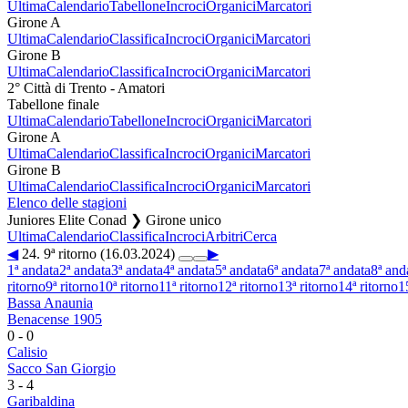
Ultima
Calendario
Tabellone
Incroci
Organici
Marcatori
Girone A
Ultima
Calendario
Classifica
Incroci
Organici
Marcatori
Girone B
Ultima
Calendario
Classifica
Incroci
Organici
Marcatori
2° Città di Trento - Amatori
Tabellone finale
Ultima
Calendario
Tabellone
Incroci
Organici
Marcatori
Girone A
Ultima
Calendario
Classifica
Incroci
Organici
Marcatori
Girone B
Ultima
Calendario
Classifica
Incroci
Organici
Marcatori
Elenco delle stagioni
Juniores Elite Conad ❯ Girone unico
Ultima
Calendario
Classifica
Incroci
Arbitri
Cerca
◀
24. 9ª ritorno (16.03.2024)
▶
1ª andata
2ª andata
3ª andata
4ª andata
5ª andata
6ª andata
7ª andata
8ª and
ritorno
9ª ritorno
10ª ritorno
11ª ritorno
12ª ritorno
13ª ritorno
14ª ritorno
1
Bassa Anaunia
Benacense 1905
0
-
0
Calisio
Sacco San Giorgio
3
-
4
Garibaldina