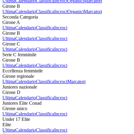
Ultima
Calendario
Classifica
Incroci
Organici
Marcatori
Girone B
Ultima
Calendario
Classifica
Incroci
Organici
Marcatori
Seconda Categoria
Girone A
Ultima
Calendario
Classifica
Incroci
Girone B
Ultima
Calendario
Classifica
Incroci
Girone C
Ultima
Calendario
Classifica
Incroci
Serie C femminile
Girone B
Ultima
Calendario
Classifica
Incroci
Eccellenza femminile
Girone regionale
Ultima
Calendario
Classifica
Incroci
Marcatori
Juniores nazionale
Girone D
Ultima
Calendario
Classifica
Incroci
Juniores Elite Conad
Girone unico
Ultima
Calendario
Classifica
Incroci
Under 17 Elite
Elite
Ultima
Calendario
Classifica
Incroci