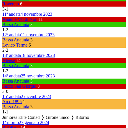
Rovereto
6
3
-
1
11ª andata
4 novembre 2023
Anaune Val di Non
11
Bassa Anaunia
3
1
-
2
12ª andata
11 novembre 2023
Bassa Anaunia
3
Levico Terme
6
2
-
2
13ª andata
18 novembre 2023
Alense
14
Bassa Anaunia
3
1
-
2
14ª andata
25 novembre 2023
Bassa Anaunia
3
Sacco San Giorgio
8
3
-
0
15ª andata
2 dicembre 2023
Arco 1895
1
Bassa Anaunia
3
1
-
1
Juniores Elite Conad ❭ Girone unico ❭ Ritorno
1ª ritorno
27 gennaio 2024
Rotaliana
14