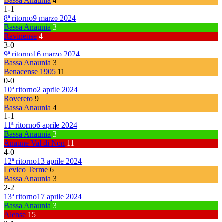
Bassa Anaunia
4
1
-
1
8ª ritorno
9 marzo 2024
Bassa Anaunia
3
Ravinense
4
3
-
0
9ª ritorno
16 marzo 2024
Bassa Anaunia
3
Benacense 1905
11
0
-
0
10ª ritorno
2 aprile 2024
Rovereto
9
Bassa Anaunia
4
1
-
1
11ª ritorno
6 aprile 2024
Bassa Anaunia
3
Anaune Val di Non
11
4
-
0
12ª ritorno
13 aprile 2024
Levico Terme
6
Bassa Anaunia
3
2
-
2
13ª ritorno
17 aprile 2024
Bassa Anaunia
3
Alense
15