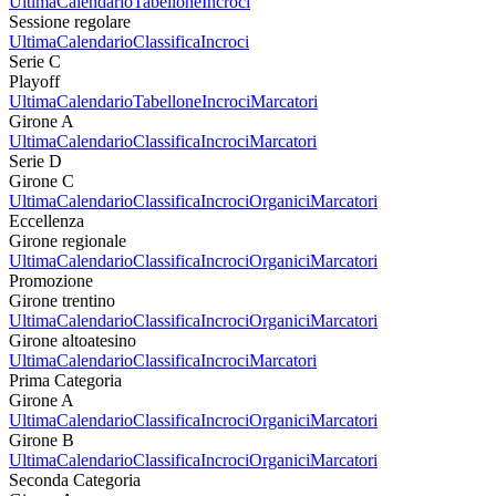
Ultima
Calendario
Tabellone
Incroci
Sessione regolare
Ultima
Calendario
Classifica
Incroci
Serie C
Playoff
Ultima
Calendario
Tabellone
Incroci
Marcatori
Girone A
Ultima
Calendario
Classifica
Incroci
Marcatori
Serie D
Girone C
Ultima
Calendario
Classifica
Incroci
Organici
Marcatori
Eccellenza
Girone regionale
Ultima
Calendario
Classifica
Incroci
Organici
Marcatori
Promozione
Girone trentino
Ultima
Calendario
Classifica
Incroci
Organici
Marcatori
Girone altoatesino
Ultima
Calendario
Classifica
Incroci
Marcatori
Prima Categoria
Girone A
Ultima
Calendario
Classifica
Incroci
Organici
Marcatori
Girone B
Ultima
Calendario
Classifica
Incroci
Organici
Marcatori
Seconda Categoria