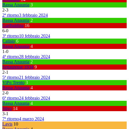
Bassa Anaunia
3
2
-
3
2ª ritorno
3 febbraio 2024
Bassa Anaunia
2
Garibaldina
16
6
-
0
3ª ritorno
10 febbraio 2024
Calisio
6
Bassa Anaunia
4
1
-
0
4ª ritorno
28 febbraio 2024
Bassa Anaunia
2
Settaurense 1934
9
2
-
1
5ª ritorno
21 febbraio 2024
ViPo Trento
3
Bassa Anaunia
4
2
-
0
6ª ritorno
24 febbraio 2024
Bassa Anaunia
4
Stivo
14
3
-
1
7ª ritorno
4 marzo 2024
Lavis
10