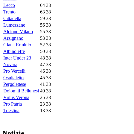
Lecco
64
38
Trento
63
38
Cittadella
59
38
Lumezzane
56
38
Alcione Milano
55
38
Arzignano
53
38
Giana Erminio
52
38
Albinoleffe
50
38
Inter Under 23
48
38
Novara
47
38
Pro Vercelli
46
38
Ospitaletto
45
38
Pergolettese
41
38
Dolomiti Bellunesi
40
38
Virtus Verona
25
38
Pro Patria
23
38
Triestina
13
38
Notizie