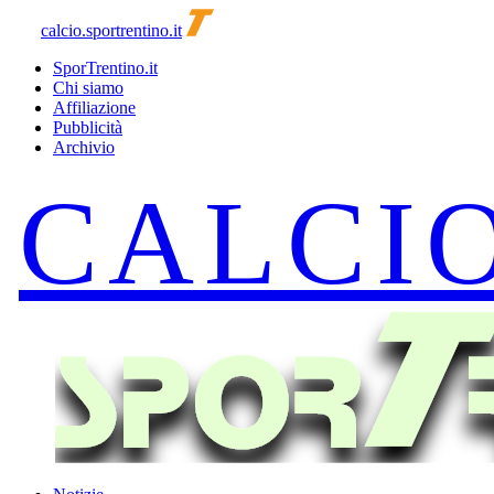
calcio.sportrentino.it
SporTrentino.it
Chi siamo
Affiliazione
Pubblicità
Archivio