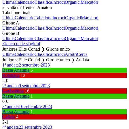
Ultima
Calendario
Classifica
Incroci
Organici
Marcatori
2° Città di Trento - Amatori
Tabellone finale
Ultima
Calendario
Tabellone
Incroci
Organici
Marcatori
Girone A
Ultima
Calendario
Classifica
Incroci
Organici
Marcatori
Girone B
Ultima
Calendario
Classifica
Incroci
Organici
Marcatori
Elenco delle stagioni
Juniores Elite Conad ❯ Girone unico
Ultima
Calendario
Classifica
Incroci
Arbitri
Cerca
Juniores Elite Conad ❭ Girone unico ❭ Andata
1ª andata
2 settembre 2023
Bassa Anaunia
5
Rotaliana
12
2
-
0
2ª andata
9 settembre 2023
Garibaldina
16
Bassa Anaunia
1
0
-
6
3ª andata
16 settembre 2023
Bassa Anaunia
1
Calisio
4
2
-
1
4ª andata
23 settembre 2023