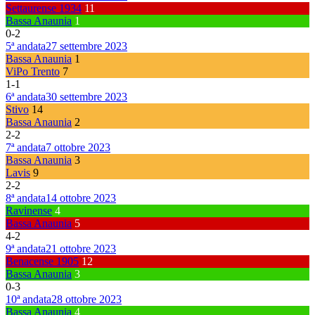
Settaurense 1934
11
Bassa Anaunia
1
0
-
2
5ª andata
27 settembre 2023
Bassa Anaunia
1
ViPo Trento
7
1
-
1
6ª andata
30 settembre 2023
Stivo
14
Bassa Anaunia
2
2
-
2
7ª andata
7 ottobre 2023
Bassa Anaunia
3
Lavis
9
2
-
2
8ª andata
14 ottobre 2023
Ravinense
4
Bassa Anaunia
5
4
-
2
9ª andata
21 ottobre 2023
Benacense 1905
12
Bassa Anaunia
3
0
-
3
10ª andata
28 ottobre 2023
Bassa Anaunia
4