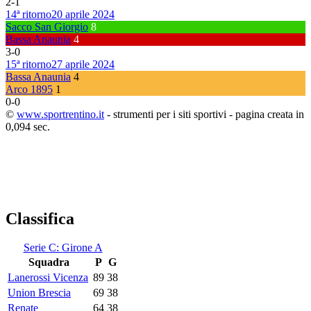
2
-
1
14ª ritorno
20 aprile 2024
Sacco San Giorgio
8
Bassa Anaunia
4
3
-
0
15ª ritorno
27 aprile 2024
Bassa Anaunia
4
Arco 1895
1
0
-
0
©
www.sportrentino.it
- strumenti per i siti sportivi - pagina creata in
0,094 sec.
Classifica
Serie C: Girone A
Squadra
P
G
Lanerossi Vicenza
89
38
Union Brescia
69
38
Renate
64
38