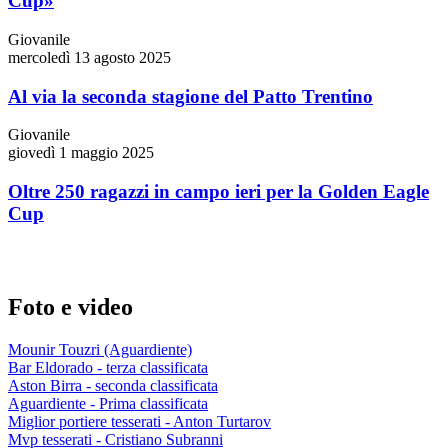
Cup»
Giovanile
mercoledì 13 agosto 2025
Al via la seconda stagione del Patto Trentino
Giovanile
giovedì 1 maggio 2025
Oltre 250 ragazzi in campo ieri per la Golden Eagle
Cup
Foto e video
Mounir Touzri (Aguardiente)
Bar Eldorado - terza classificata
Aston Birra - seconda classificata
Aguardiente - Prima classificata
Miglior portiere tesserati - Anton Turtarov
Mvp tesserati - Cristiano Subranni