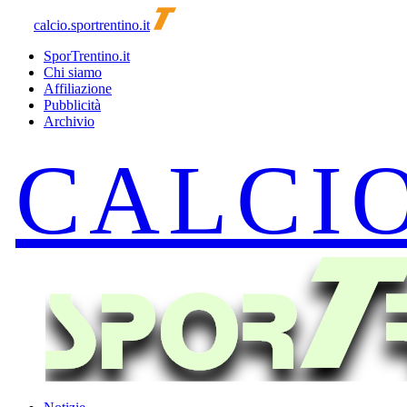
calcio.sportrentino.it
SporTrentino.it
Chi siamo
Affiliazione
Pubblicità
Archivio