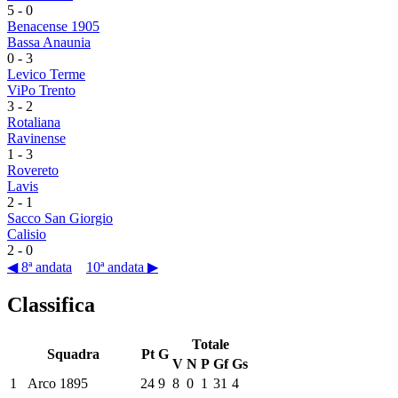
5
-
0
Benacense 1905
Bassa Anaunia
0
-
3
Levico Terme
ViPo Trento
3
-
2
Rotaliana
Ravinense
1
-
3
Rovereto
Lavis
2
-
1
Sacco San Giorgio
Calisio
2
-
0
◀ 8ª andata
10ª andata ▶
Classifica
Totale
Squadra
Pt
G
V
N
P
Gf
Gs
1
Arco 1895
24
9
8
0
1
31
4