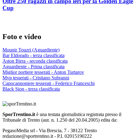
Oltre 250 ragazzi in campo ieri per la Golden Eagle
Cup
Foto e video
Mounir Touzri (Aguardiente)
Bar Eldorado - terza classificata
Aston Birra - seconda classificata
Aguardiente - Prima classificata
Miglior portiere tesserati - Anton Turtarov
Mvp tesserati - Cristiano Subranni
Capocannoniere tesserati - Federico Franceschi
Black Sion - terza classificata
SporTrentino.it
è una testata giornalistica registrata presso il
Tribunale di Trento (aut. n. 1.250 del 20.04.2005) edita da:
PegasoMedia srl - Via Brescia, 7 - 38122 Trento
redazione@sportrentino.it - P.I. 02015190222