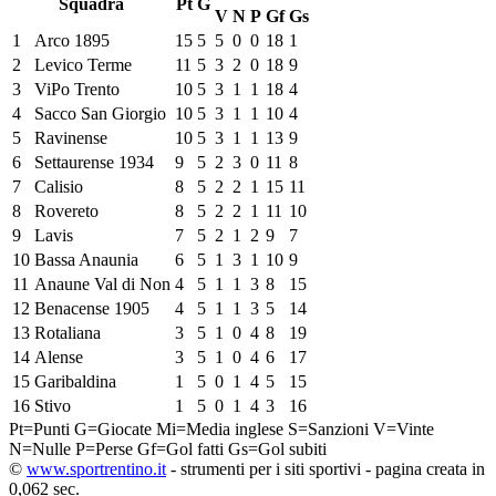
Squadra
Pt
G
V
N
P
Gf
Gs
1
Arco 1895
15
5
5
0
0
18
1
2
Levico Terme
11
5
3
2
0
18
9
3
ViPo Trento
10
5
3
1
1
18
4
4
Sacco San Giorgio
10
5
3
1
1
10
4
5
Ravinense
10
5
3
1
1
13
9
6
Settaurense 1934
9
5
2
3
0
11
8
7
Calisio
8
5
2
2
1
15
11
8
Rovereto
8
5
2
2
1
11
10
9
Lavis
7
5
2
1
2
9
7
10
Bassa Anaunia
6
5
1
3
1
10
9
11
Anaune Val di Non
4
5
1
1
3
8
15
12
Benacense 1905
4
5
1
1
3
5
14
13
Rotaliana
3
5
1
0
4
8
19
14
Alense
3
5
1
0
4
6
17
15
Garibaldina
1
5
0
1
4
5
15
16
Stivo
1
5
0
1
4
3
16
Pt=Punti
G=Giocate
Mi=Media inglese
S=Sanzioni
V=Vinte
N=Nulle
P=Perse
Gf=Gol fatti
Gs=Gol subiti
©
www.sportrentino.it
- strumenti per i siti sportivi - pagina creata in
0,062 sec.