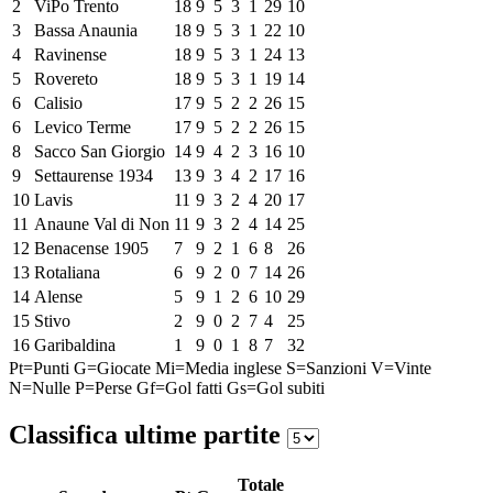
2
ViPo Trento
18
9
5
3
1
29
10
3
Bassa Anaunia
18
9
5
3
1
22
10
4
Ravinense
18
9
5
3
1
24
13
5
Rovereto
18
9
5
3
1
19
14
6
Calisio
17
9
5
2
2
26
15
6
Levico Terme
17
9
5
2
2
26
15
8
Sacco San Giorgio
14
9
4
2
3
16
10
9
Settaurense 1934
13
9
3
4
2
17
16
10
Lavis
11
9
3
2
4
20
17
11
Anaune Val di Non
11
9
3
2
4
14
25
12
Benacense 1905
7
9
2
1
6
8
26
13
Rotaliana
6
9
2
0
7
14
26
14
Alense
5
9
1
2
6
10
29
15
Stivo
2
9
0
2
7
4
25
16
Garibaldina
1
9
0
1
8
7
32
Pt=Punti
G=Giocate
Mi=Media inglese
S=Sanzioni
V=Vinte
N=Nulle
P=Perse
Gf=Gol fatti
Gs=Gol subiti
Classifica ultime partite
Totale