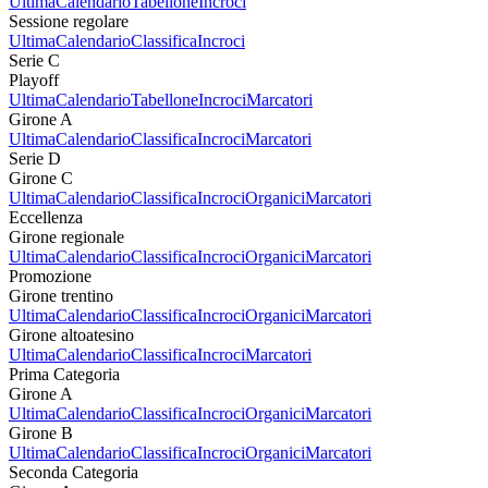
Ultima
Calendario
Tabellone
Incroci
Sessione regolare
Ultima
Calendario
Classifica
Incroci
Serie C
Playoff
Ultima
Calendario
Tabellone
Incroci
Marcatori
Girone A
Ultima
Calendario
Classifica
Incroci
Marcatori
Serie D
Girone C
Ultima
Calendario
Classifica
Incroci
Organici
Marcatori
Eccellenza
Girone regionale
Ultima
Calendario
Classifica
Incroci
Organici
Marcatori
Promozione
Girone trentino
Ultima
Calendario
Classifica
Incroci
Organici
Marcatori
Girone altoatesino
Ultima
Calendario
Classifica
Incroci
Marcatori
Prima Categoria
Girone A
Ultima
Calendario
Classifica
Incroci
Organici
Marcatori
Girone B
Ultima
Calendario
Classifica
Incroci
Organici
Marcatori
Seconda Categoria