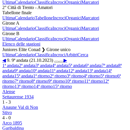
Ultima
Calendario
Classifica
Incroci
Organici
Marcatori
2° Città di Trento - Amatori
Tabellone finale
Ultima
Calendario
Tabellone
Incroci
Organici
Marcatori
Girone A
Ultima
Calendario
Classifica
Incroci
Organici
Marcatori
Girone B
Ultima
Calendario
Classifica
Incroci
Organici
Marcatori
Elenco delle stagioni
Juniores Elite Conad ❯ Girone unico
Ultima
Calendario
Classifica
Incroci
Arbitri
Cerca
◀
9. 9ª andata (21.10.2023)
▶
1ª andata
2ª andata
3ª andata
4ª andata
5ª andata
6ª andata
7ª andata
8ª
andata
9ª andata
10ª andata
11ª andata
12ª andata
13ª andata
14ª
andata
15ª andata
1ª ritorno
2ª ritorno
3ª ritorno
4ª ritorno
5ª ritorno
6ª
ritorno
7ª ritorno
8ª ritorno
9ª ritorno
10ª ritorno
11ª ritorno
12ª
ritorno
13ª ritorno
14ª ritorno
15ª ritorno
Alense
Settaurense 1934
1
-
3
Anaune Val di Non
Stivo
4
-
0
Arco 1895
Garibaldina