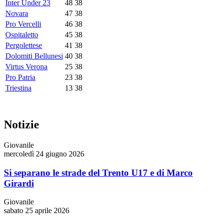
Inter Under 23
48
38
Novara
47
38
Pro Vercelli
46
38
Ospitaletto
45
38
Pergolettese
41
38
Dolomiti Bellunesi
40
38
Virtus Verona
25
38
Pro Patria
23
38
Triestina
13
38
Notizie
Giovanile
mercoledì 24 giugno 2026
Si separano le strade del Trento U17 e di Marco
Girardi
Giovanile
sabato 25 aprile 2026