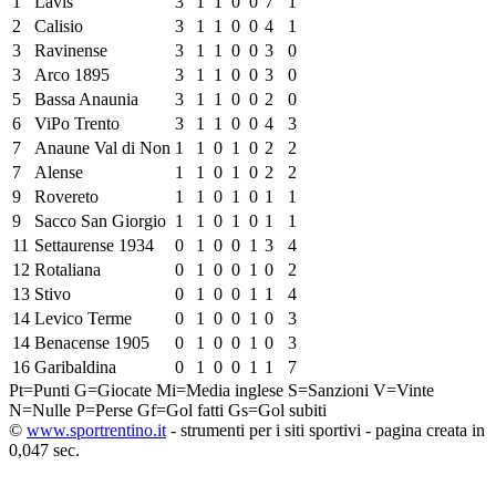
1
Lavis
3
1
1
0
0
7
1
2
Calisio
3
1
1
0
0
4
1
3
Ravinense
3
1
1
0
0
3
0
3
Arco 1895
3
1
1
0
0
3
0
5
Bassa Anaunia
3
1
1
0
0
2
0
6
ViPo Trento
3
1
1
0
0
4
3
7
Anaune Val di Non
1
1
0
1
0
2
2
7
Alense
1
1
0
1
0
2
2
9
Rovereto
1
1
0
1
0
1
1
9
Sacco San Giorgio
1
1
0
1
0
1
1
11
Settaurense 1934
0
1
0
0
1
3
4
12
Rotaliana
0
1
0
0
1
0
2
13
Stivo
0
1
0
0
1
1
4
14
Levico Terme
0
1
0
0
1
0
3
14
Benacense 1905
0
1
0
0
1
0
3
16
Garibaldina
0
1
0
0
1
1
7
Pt=Punti
G=Giocate
Mi=Media inglese
S=Sanzioni
V=Vinte
N=Nulle
P=Perse
Gf=Gol fatti
Gs=Gol subiti
©
www.sportrentino.it
- strumenti per i siti sportivi - pagina creata in
0,047 sec.