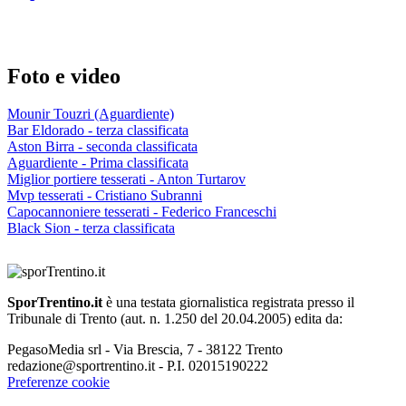
Foto e video
Mounir Touzri (Aguardiente)
Bar Eldorado - terza classificata
Aston Birra - seconda classificata
Aguardiente - Prima classificata
Miglior portiere tesserati - Anton Turtarov
Mvp tesserati - Cristiano Subranni
Capocannoniere tesserati - Federico Franceschi
Black Sion - terza classificata
SporTrentino.it
è una testata giornalistica registrata presso il
Tribunale di Trento (aut. n. 1.250 del 20.04.2005) edita da:
PegasoMedia srl - Via Brescia, 7 - 38122 Trento
redazione@sportrentino.it - P.I. 02015190222
Preferenze cookie