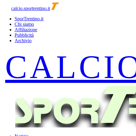
calcio.sportrentino.it
SporTrentino.it
Chi siamo
Affiliazione
Pubblicità
Archivio