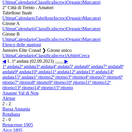
Ultima
Calendario
Classifica
Incroci
Organici
Marcatori
2° Città di Trento - Amatori
Tabellone finale
Ultima
Calendario
Tabellone
Incroci
Organici
Marcatori
Girone A
Ultima
Calendario
Classifica
Incroci
Organici
Marcatori
Girone B
Ultima
Calendario
Classifica
Incroci
Organici
Marcatori
Elenco delle stagioni
Juniores Elite Conad ❯ Girone unico
Ultima
Calendario
Classifica
Incroci
Arbitri
Cerca
◀
1. 1ª andata (02.09.2023)
▶
1ª andata
2ª andata
3ª andata
4ª andata
5ª andata
6ª andata
7ª andata
8ª
andata
9ª andata
10ª andata
11ª andata
12ª andata
13ª andata
14ª
andata
15ª andata
1ª ritorno
2ª ritorno
3ª ritorno
4ª ritorno
5ª ritorno
6ª
ritorno
7ª ritorno
8ª ritorno
9ª ritorno
10ª ritorno
11ª ritorno
12ª
ritorno
13ª ritorno
14ª ritorno
15ª ritorno
Anaune Val di Non
Alense
2
-
2
Bassa Anaunia
Rotaliana
2
-
0
Benacense 1905
Arco 1895