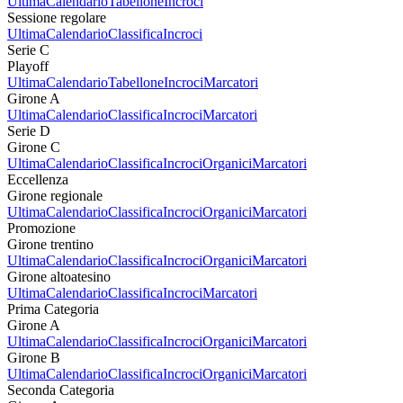
Ultima
Calendario
Tabellone
Incroci
Sessione regolare
Ultima
Calendario
Classifica
Incroci
Serie C
Playoff
Ultima
Calendario
Tabellone
Incroci
Marcatori
Girone A
Ultima
Calendario
Classifica
Incroci
Marcatori
Serie D
Girone C
Ultima
Calendario
Classifica
Incroci
Organici
Marcatori
Eccellenza
Girone regionale
Ultima
Calendario
Classifica
Incroci
Organici
Marcatori
Promozione
Girone trentino
Ultima
Calendario
Classifica
Incroci
Organici
Marcatori
Girone altoatesino
Ultima
Calendario
Classifica
Incroci
Marcatori
Prima Categoria
Girone A
Ultima
Calendario
Classifica
Incroci
Organici
Marcatori
Girone B
Ultima
Calendario
Classifica
Incroci
Organici
Marcatori
Seconda Categoria