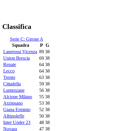
Classifica
Serie C: Girone A
Squadra
P
G
Lanerossi Vicenza
89
38
Union Brescia
69
38
Renate
64
38
Lecco
64
38
Trento
63
38
Cittadella
59
38
Lumezzane
56
38
Alcione Milano
55
38
Arzignano
53
38
Giana Erminio
52
38
Albinoleffe
50
38
Inter Under 23
48
38
Novara
47
38