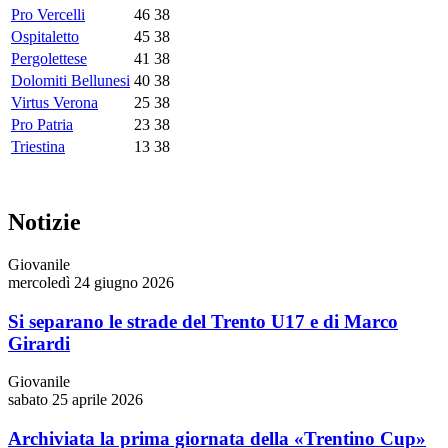
Pro Vercelli
46
38
Ospitaletto
45
38
Pergolettese
41
38
Dolomiti Bellunesi
40
38
Virtus Verona
25
38
Pro Patria
23
38
Triestina
13
38
Notizie
Giovanile
mercoledì 24 giugno 2026
Si separano le strade del Trento U17 e di Marco
Girardi
Giovanile
sabato 25 aprile 2026
Archiviata la prima giornata della «Trentino Cup»