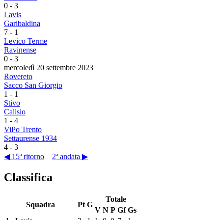
0
-
3
Lavis
Garibaldina
7
-
1
Levico Terme
Ravinense
0
-
3
mercoledì 20 settembre 2023
Rovereto
Sacco San Giorgio
1
-
1
Stivo
Calisio
1
-
4
ViPo Trento
Settaurense 1934
4
-
3
◀ 15ª ritorno
2ª andata ▶
Classifica
Totale
Squadra
Pt
G
V
N
P
Gf
Gs