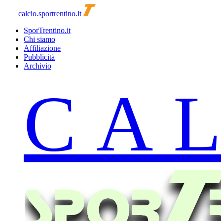
calcio.sportrentino.it
SporTrentino.it
Chi siamo
Affiliazione
Pubblicità
Archivio