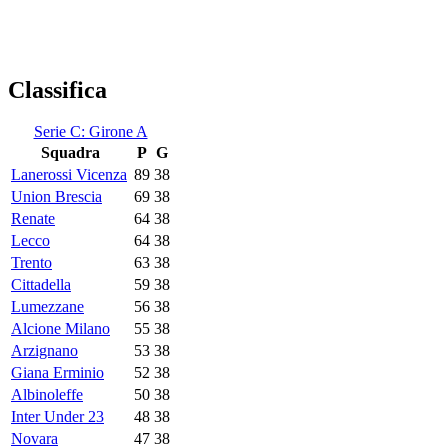
Classifica
Serie C: Girone A
Squadra
P
G
Lanerossi Vicenza
89
38
Union Brescia
69
38
Renate
64
38
Lecco
64
38
Trento
63
38
Cittadella
59
38
Lumezzane
56
38
Alcione Milano
55
38
Arzignano
53
38
Giana Erminio
52
38
Albinoleffe
50
38
Inter Under 23
48
38
Novara
47
38