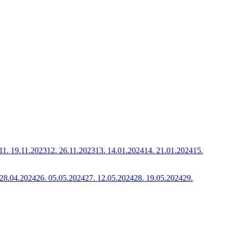
11.
19.11.2023
12.
26.11.2023
13.
14.01.2024
14.
21.01.2024
15.
28.04.2024
26.
05.05.2024
27.
12.05.2024
28.
19.05.2024
29.