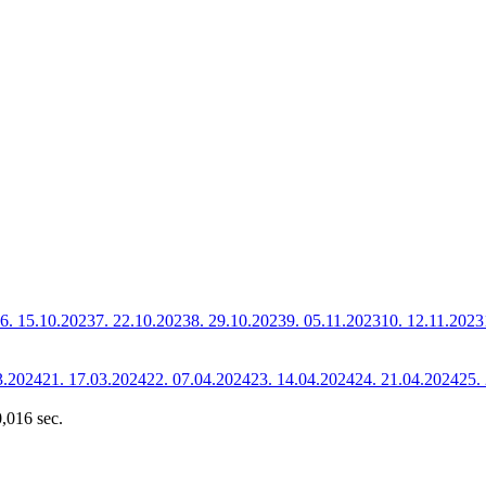
6.
15.10.2023
7.
22.10.2023
8.
29.10.2023
9.
05.11.2023
10.
12.11.2023
3.2024
21.
17.03.2024
22.
07.04.2024
23.
14.04.2024
24.
21.04.2024
25.
0,016 sec.