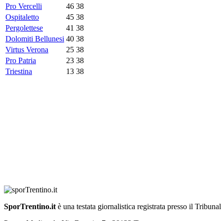
Pro Vercelli
46
38
Ospitaletto
45
38
Pergolettese
41
38
Dolomiti Bellunesi
40
38
Virtus Verona
25
38
Pro Patria
23
38
Triestina
13
38
SporTrentino.it
è una testata giornalistica registrata presso il Tribuna