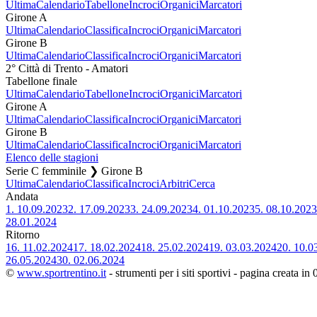
Ultima
Calendario
Tabellone
Incroci
Organici
Marcatori
Girone A
Ultima
Calendario
Classifica
Incroci
Organici
Marcatori
Girone B
Ultima
Calendario
Classifica
Incroci
Organici
Marcatori
2° Città di Trento - Amatori
Tabellone finale
Ultima
Calendario
Tabellone
Incroci
Organici
Marcatori
Girone A
Ultima
Calendario
Classifica
Incroci
Organici
Marcatori
Girone B
Ultima
Calendario
Classifica
Incroci
Organici
Marcatori
Elenco delle stagioni
Serie C femminile ❯ Girone B
Ultima
Calendario
Classifica
Incroci
Arbitri
Cerca
Andata
1.
10.09.2023
2.
17.09.2023
3.
24.09.2023
4.
01.10.2023
5.
08.10.2023
28.01.2024
Ritorno
16.
11.02.2024
17.
18.02.2024
18.
25.02.2024
19.
03.03.2024
20.
10.0
26.05.2024
30.
02.06.2024
©
www.sportrentino.it
- strumenti per i siti sportivi - pagina creata in 