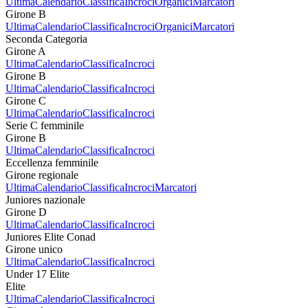
Ultima
Calendario
Classifica
Incroci
Organici
Marcatori
Girone B
Ultima
Calendario
Classifica
Incroci
Organici
Marcatori
Seconda Categoria
Girone A
Ultima
Calendario
Classifica
Incroci
Girone B
Ultima
Calendario
Classifica
Incroci
Girone C
Ultima
Calendario
Classifica
Incroci
Serie C femminile
Girone B
Ultima
Calendario
Classifica
Incroci
Eccellenza femminile
Girone regionale
Ultima
Calendario
Classifica
Incroci
Marcatori
Juniores nazionale
Girone D
Ultima
Calendario
Classifica
Incroci
Juniores Elite Conad
Girone unico
Ultima
Calendario
Classifica
Incroci
Under 17 Elite
Elite
Ultima
Calendario
Classifica
Incroci