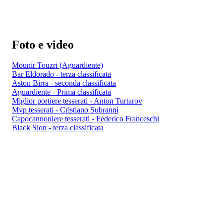
Foto e video
Mounir Touzri (Aguardiente)
Bar Eldorado - terza classificata
Aston Birra - seconda classificata
Aguardiente - Prima classificata
Miglior portiere tesserati - Anton Turtarov
Mvp tesserati - Cristiano Subranni
Capocannoniere tesserati - Federico Franceschi
Black Sion - terza classificata