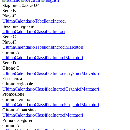
Stagione 2023-2024
Serie B
Playoff
Ultima
Calendario
Tabellone
Incroci
Sessione regolare
Ultima
Calendario
Classifica
Incroci
Serie C
Playoff
Ultima
Calendario
Tabellone
Incroci
Marcatori
Girone A
Ultima
Calendario
Classifica
Incroci
Marcatori
Serie D
Girone C
Ultima
Calendario
Classifica
Incroci
Organici
Marcatori
Eccellenza
Girone regionale
Ultima
Calendario
Classifica
Incroci
Organici
Marcatori
Promozione
Girone trentino
Ultima
Calendario
Classifica
Incroci
Organici
Marcatori
Girone altoatesino
Ultima
Calendario
Classifica
Incroci
Marcatori
Prima Categoria
Girone A