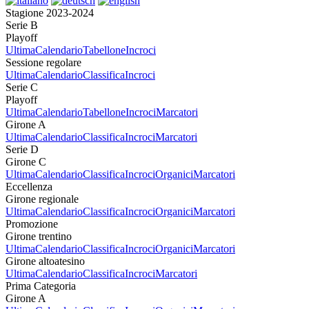
Stagione 2023-2024
Serie B
Playoff
Ultima
Calendario
Tabellone
Incroci
Sessione regolare
Ultima
Calendario
Classifica
Incroci
Serie C
Playoff
Ultima
Calendario
Tabellone
Incroci
Marcatori
Girone A
Ultima
Calendario
Classifica
Incroci
Marcatori
Serie D
Girone C
Ultima
Calendario
Classifica
Incroci
Organici
Marcatori
Eccellenza
Girone regionale
Ultima
Calendario
Classifica
Incroci
Organici
Marcatori
Promozione
Girone trentino
Ultima
Calendario
Classifica
Incroci
Organici
Marcatori
Girone altoatesino
Ultima
Calendario
Classifica
Incroci
Marcatori
Prima Categoria
Girone A