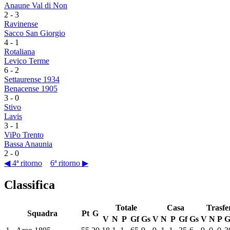
Anaune Val di Non
2
-
3
Ravinense
Sacco San Giorgio
4
-
1
Rotaliana
Levico Terme
6
-
2
Settaurense 1934
Benacense 1905
3
-
0
Stivo
Lavis
3
-
1
ViPo Trento
Bassa Anaunia
2
-
0
◀ 4ª ritorno
6ª ritorno ▶
Classifica
Totale
Casa
Trasfe
Squadra
Pt
G
V
N
P
Gf
Gs
V
N
P
Gf
Gs
V
N
P
G