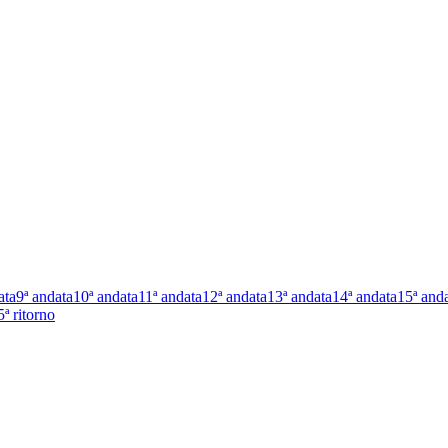
ata
9ª andata
10ª andata
11ª andata
12ª andata
13ª andata
14ª andata
15ª and
5ª ritorno