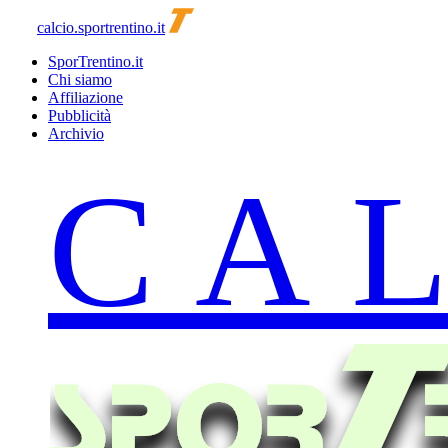
calcio.sportrentino.it
SporTrentino.it
Chi siamo
Affiliazione
Pubblicità
Archivio