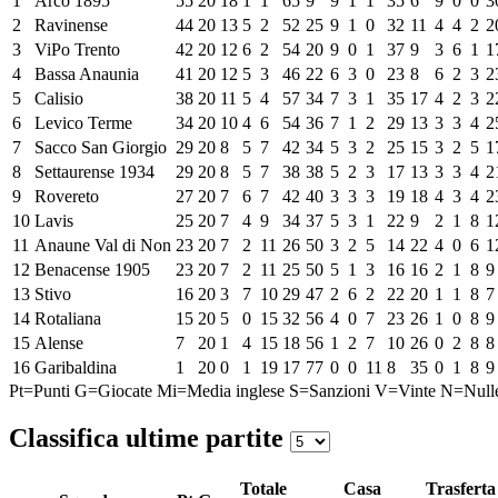
1
Arco 1895
55
20
18
1
1
65
9
9
1
1
35
6
9
0
0
3
2
Ravinense
44
20
13
5
2
52
25
9
1
0
32
11
4
4
2
2
3
ViPo Trento
42
20
12
6
2
54
20
9
0
1
37
9
3
6
1
1
4
Bassa Anaunia
41
20
12
5
3
46
22
6
3
0
23
8
6
2
3
2
5
Calisio
38
20
11
5
4
57
34
7
3
1
35
17
4
2
3
2
6
Levico Terme
34
20
10
4
6
54
36
7
1
2
29
13
3
3
4
2
7
Sacco San Giorgio
29
20
8
5
7
42
34
5
3
2
25
15
3
2
5
1
8
Settaurense 1934
29
20
8
5
7
38
38
5
2
3
17
13
3
3
4
2
9
Rovereto
27
20
7
6
7
42
40
3
3
3
19
18
4
3
4
2
10
Lavis
25
20
7
4
9
34
37
5
3
1
22
9
2
1
8
1
11
Anaune Val di Non
23
20
7
2
11
26
50
3
2
5
14
22
4
0
6
1
12
Benacense 1905
23
20
7
2
11
25
50
5
1
3
16
16
2
1
8
9
13
Stivo
16
20
3
7
10
29
47
2
6
2
22
20
1
1
8
7
14
Rotaliana
15
20
5
0
15
32
56
4
0
7
23
26
1
0
8
9
15
Alense
7
20
1
4
15
18
56
1
2
7
10
26
0
2
8
8
16
Garibaldina
1
20
0
1
19
17
77
0
0
11
8
35
0
1
8
9
Pt=Punti
G=Giocate
Mi=Media inglese
S=Sanzioni
V=Vinte
N=Null
Classifica ultime partite
Totale
Casa
Trasferta