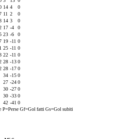
0
3
13
0
0
14
4
0
7
11
2
0
3
14
3
0
2
17
-4
0
5
23
-6
0
7
19
-11
0
1
25
-11
0
3
22
-11
0
2
28
-13
0
2
28
-17
0
34
-15
0
27
-24
0
30
-27
0
30
-33
0
42
-41
0
e
P=Perse
Gf=Gol fatti
Gs=Gol subiti