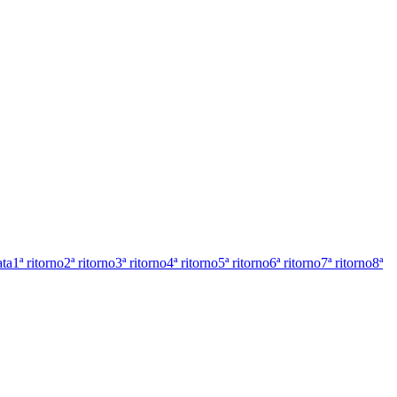
ata
1ª ritorno
2ª ritorno
3ª ritorno
4ª ritorno
5ª ritorno
6ª ritorno
7ª ritorno
8ª