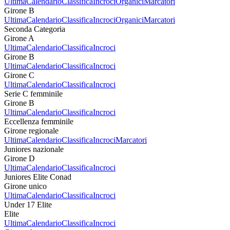
Ultima
Calendario
Classifica
Incroci
Organici
Marcatori
Girone B
Ultima
Calendario
Classifica
Incroci
Organici
Marcatori
Seconda Categoria
Girone A
Ultima
Calendario
Classifica
Incroci
Girone B
Ultima
Calendario
Classifica
Incroci
Girone C
Ultima
Calendario
Classifica
Incroci
Serie C femminile
Girone B
Ultima
Calendario
Classifica
Incroci
Eccellenza femminile
Girone regionale
Ultima
Calendario
Classifica
Incroci
Marcatori
Juniores nazionale
Girone D
Ultima
Calendario
Classifica
Incroci
Juniores Elite Conad
Girone unico
Ultima
Calendario
Classifica
Incroci
Under 17 Elite
Elite
Ultima
Calendario
Classifica
Incroci