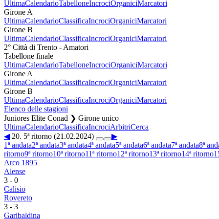
Ultima
Calendario
Tabellone
Incroci
Organici
Marcatori
Girone A
Ultima
Calendario
Classifica
Incroci
Organici
Marcatori
Girone B
Ultima
Calendario
Classifica
Incroci
Organici
Marcatori
2° Città di Trento - Amatori
Tabellone finale
Ultima
Calendario
Tabellone
Incroci
Organici
Marcatori
Girone A
Ultima
Calendario
Classifica
Incroci
Organici
Marcatori
Girone B
Ultima
Calendario
Classifica
Incroci
Organici
Marcatori
Elenco delle stagioni
Juniores Elite Conad ❯ Girone unico
Ultima
Calendario
Classifica
Incroci
Arbitri
Cerca
◀
20. 5ª ritorno (21.02.2024)
▶
1ª andata
2ª andata
3ª andata
4ª andata
5ª andata
6ª andata
7ª andata
8ª and
ritorno
9ª ritorno
10ª ritorno
11ª ritorno
12ª ritorno
13ª ritorno
14ª ritorno
1
Arco 1895
Alense
3
-
0
Calisio
Rovereto
3
-
3
Garibaldina