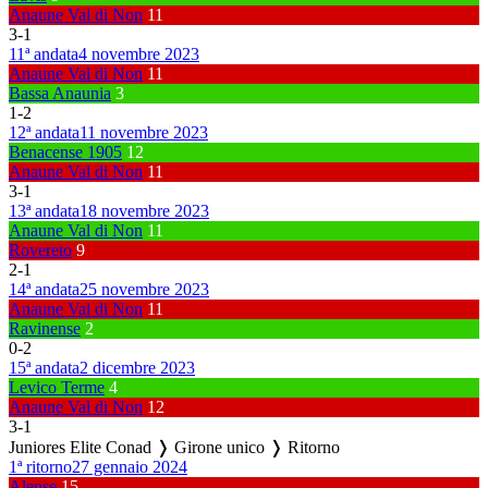
Anaune Val di Non
11
3
-
1
11ª andata
4 novembre 2023
Anaune Val di Non
11
Bassa Anaunia
3
1
-
2
12ª andata
11 novembre 2023
Benacense 1905
12
Anaune Val di Non
11
3
-
1
13ª andata
18 novembre 2023
Anaune Val di Non
11
Rovereto
9
2
-
1
14ª andata
25 novembre 2023
Anaune Val di Non
11
Ravinense
2
0
-
2
15ª andata
2 dicembre 2023
Levico Terme
4
Anaune Val di Non
12
3
-
1
Juniores Elite Conad ❭ Girone unico ❭ Ritorno
1ª ritorno
27 gennaio 2024
Alense
15