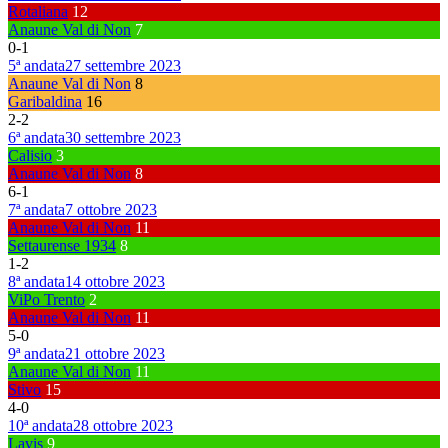
Rotaliana
12
Anaune Val di Non
7
0
-
1
5ª andata
27 settembre 2023
Anaune Val di Non
8
Garibaldina
16
2
-
2
6ª andata
30 settembre 2023
Calisio
3
Anaune Val di Non
8
6
-
1
7ª andata
7 ottobre 2023
Anaune Val di Non
11
Settaurense 1934
8
1
-
2
8ª andata
14 ottobre 2023
ViPo Trento
2
Anaune Val di Non
11
5
-
0
9ª andata
21 ottobre 2023
Anaune Val di Non
11
Stivo
15
4
-
0
10ª andata
28 ottobre 2023
Lavis
9