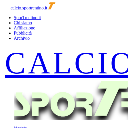
calcio.sportrentino.it
SporTrentino.it
Chi siamo
Affiliazione
Pubblicità
Archivio