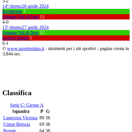
5
-
2
14ª ritorno
20 aprile 2024
Ravinense
3
Anaune Val di Non
12
4
-
0
15ª ritorno
27 aprile 2024
Anaune Val di Non
12
Levico Terme
5
6
-
1
©
www.sportrentino.it
- strumenti per i siti sportivi - pagina creata in
3,844 sec.
Classifica
Serie C: Girone A
Squadra
P
G
Lanerossi Vicenza
89
38
Union Brescia
69
38
Renate
64
38