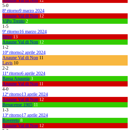
Anaune Val di Non
12
5
-
0
8ª ritorno
9 marzo 2024
Anaune Val di Non
12
ViPo Trento
2
1
-
5
9ª ritorno
16 marzo 2024
Stivo
13
Anaune Val di Non
12
1
-
2
10ª ritorno
2 aprile 2024
Anaune Val di Non
11
Lavis
10
2
-
2
11ª ritorno
6 aprile 2024
Bassa Anaunia
3
Anaune Val di Non
11
4
-
0
12ª ritorno
13 aprile 2024
Anaune Val di Non
12
Benacense 1905
11
1
-
3
13ª ritorno
17 aprile 2024
Rovereto
8
Anaune Val di Non
12