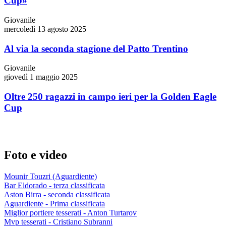
Cup»
Giovanile
mercoledì 13 agosto 2025
Al via la seconda stagione del Patto Trentino
Giovanile
giovedì 1 maggio 2025
Oltre 250 ragazzi in campo ieri per la Golden Eagle
Cup
Foto e video
Mounir Touzri (Aguardiente)
Bar Eldorado - terza classificata
Aston Birra - seconda classificata
Aguardiente - Prima classificata
Miglior portiere tesserati - Anton Turtarov
Mvp tesserati - Cristiano Subranni