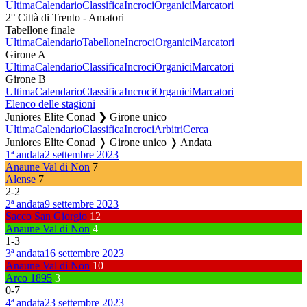
Ultima
Calendario
Classifica
Incroci
Organici
Marcatori
2° Città di Trento - Amatori
Tabellone finale
Ultima
Calendario
Tabellone
Incroci
Organici
Marcatori
Girone A
Ultima
Calendario
Classifica
Incroci
Organici
Marcatori
Girone B
Ultima
Calendario
Classifica
Incroci
Organici
Marcatori
Elenco delle stagioni
Juniores Elite Conad ❯ Girone unico
Ultima
Calendario
Classifica
Incroci
Arbitri
Cerca
Juniores Elite Conad ❭ Girone unico ❭ Andata
1ª andata
2 settembre 2023
Anaune Val di Non
7
Alense
7
2
-
2
2ª andata
9 settembre 2023
Sacco San Giorgio
12
Anaune Val di Non
4
1
-
3
3ª andata
16 settembre 2023
Anaune Val di Non
10
Arco 1895
3
0
-
7
4ª andata
23 settembre 2023