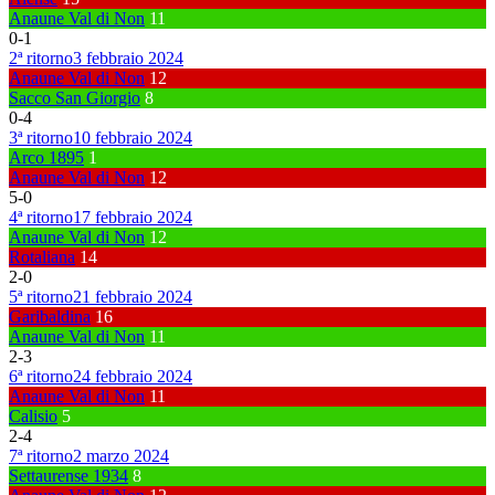
Anaune Val di Non
11
0
-
1
2ª ritorno
3 febbraio 2024
Anaune Val di Non
12
Sacco San Giorgio
8
0
-
4
3ª ritorno
10 febbraio 2024
Arco 1895
1
Anaune Val di Non
12
5
-
0
4ª ritorno
17 febbraio 2024
Anaune Val di Non
12
Rotaliana
14
2
-
0
5ª ritorno
21 febbraio 2024
Garibaldina
16
Anaune Val di Non
11
2
-
3
6ª ritorno
24 febbraio 2024
Anaune Val di Non
11
Calisio
5
2
-
4
7ª ritorno
2 marzo 2024
Settaurense 1934
8