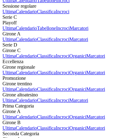
Ultima
Calendario
Tabellone
Incroci
Sessione regolare
Ultima
Calendario
Classifica
Incroci
Serie C
Playoff
Ultima
Calendario
Tabellone
Incroci
Marcatori
Girone A
Ultima
Calendario
Classifica
Incroci
Marcatori
Serie D
Girone C
Ultima
Calendario
Classifica
Incroci
Organici
Marcatori
Eccellenza
Girone regionale
Ultima
Calendario
Classifica
Incroci
Organici
Marcatori
Promozione
Girone trentino
Ultima
Calendario
Classifica
Incroci
Organici
Marcatori
Girone altoatesino
Ultima
Calendario
Classifica
Incroci
Marcatori
Prima Categoria
Girone A
Ultima
Calendario
Classifica
Incroci
Organici
Marcatori
Girone B
Ultima
Calendario
Classifica
Incroci
Organici
Marcatori
Seconda Categoria