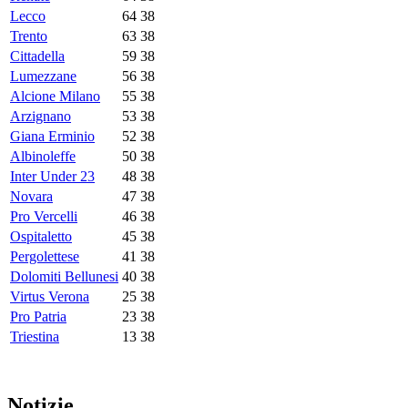
Lecco
64
38
Trento
63
38
Cittadella
59
38
Lumezzane
56
38
Alcione Milano
55
38
Arzignano
53
38
Giana Erminio
52
38
Albinoleffe
50
38
Inter Under 23
48
38
Novara
47
38
Pro Vercelli
46
38
Ospitaletto
45
38
Pergolettese
41
38
Dolomiti Bellunesi
40
38
Virtus Verona
25
38
Pro Patria
23
38
Triestina
13
38
Notizie