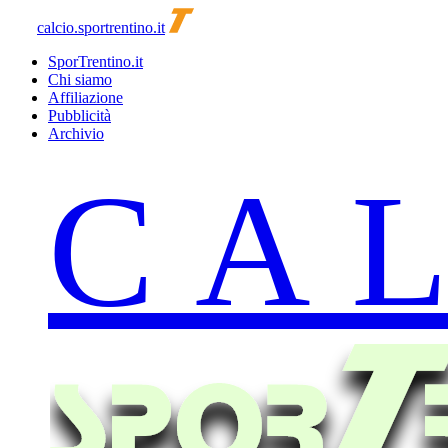
calcio.sportrentino.it
SporTrentino.it
Chi siamo
Affiliazione
Pubblicità
Archivio