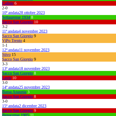
Calisio
6
2
-
0
10ª andata
28 ottobre 2023
Settaurense 1934
8
Sacco San Giorgio
10
3
-
2
11ª andata
4 novembre 2023
Sacco San Giorgio
9
ViPo Trento
4
1
-
1
12ª andata
11 novembre 2023
Stivo
15
Sacco San Giorgio
9
3
-
3
13ª andata
18 novembre 2023
Sacco San Giorgio
8
Lavis
10
3
-
0
14ª andata
25 novembre 2023
Bassa Anaunia
3
Sacco San Giorgio
8
3
-
0
15ª andata
2 dicembre 2023
Sacco San Giorgio
9
Benacense 1905
11