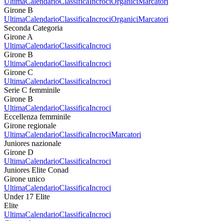
Ultima
Calendario
Classifica
Incroci
Organici
Marcatori
Girone B
Ultima
Calendario
Classifica
Incroci
Organici
Marcatori
Seconda Categoria
Girone A
Ultima
Calendario
Classifica
Incroci
Girone B
Ultima
Calendario
Classifica
Incroci
Girone C
Ultima
Calendario
Classifica
Incroci
Serie C femminile
Girone B
Ultima
Calendario
Classifica
Incroci
Eccellenza femminile
Girone regionale
Ultima
Calendario
Classifica
Incroci
Marcatori
Juniores nazionale
Girone D
Ultima
Calendario
Classifica
Incroci
Juniores Elite Conad
Girone unico
Ultima
Calendario
Classifica
Incroci
Under 17 Elite
Elite
Ultima
Calendario
Classifica
Incroci