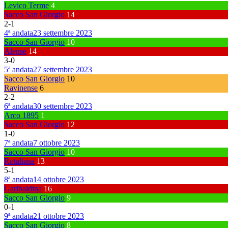
Levico Terme
4
Sacco San Giorgio
14
2
-
1
4ª andata
23 settembre 2023
Sacco San Giorgio
10
Alense
14
3
-
0
5ª andata
27 settembre 2023
Sacco San Giorgio
10
Ravinense
6
2
-
2
6ª andata
30 settembre 2023
Arco 1895
1
Sacco San Giorgio
12
1
-
0
7ª andata
7 ottobre 2023
Sacco San Giorgio
10
Rotaliana
13
5
-
1
8ª andata
14 ottobre 2023
Garibaldina
16
Sacco San Giorgio
9
0
-
1
9ª andata
21 ottobre 2023
Sacco San Giorgio
8