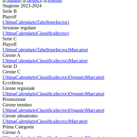
Stagione 2023-2024
Serie B
Playoff
Ultima
Calendario
Tabellone
Incroci
Sessione regolare
Ultima
Calendario
Classifica
Incroci
Serie C
Playoff
Ultima
Calendario
Tabellone
Incroci
Marcatori
Girone A
Ultima
Calendario
Classifica
Incroci
Marcatori
Serie D
Girone C
Ultima
Calendario
Classifica
Incroci
Organici
Marcatori
Eccellenza
Girone regionale
Ultima
Calendario
Classifica
Incroci
Organici
Marcatori
Promozione
Girone trentino
Ultima
Calendario
Classifica
Incroci
Organici
Marcatori
Girone altoatesino
Ultima
Calendario
Classifica
Incroci
Marcatori
Prima Categoria
Girone A