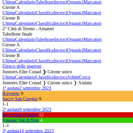
Ultima
Calendario
Tabellone
Incroci
Organici
Marcatori
Girone A
Ultima
Calendario
Classifica
Incroci
Organici
Marcatori
Girone B
Ultima
Calendario
Classifica
Incroci
Organici
Marcatori
2° Città di Trento - Amatori
Tabellone finale
Ultima
Calendario
Tabellone
Incroci
Organici
Marcatori
Girone A
Ultima
Calendario
Classifica
Incroci
Organici
Marcatori
Girone B
Ultima
Calendario
Classifica
Incroci
Organici
Marcatori
Elenco delle stagioni
Juniores Elite Conad ❯ Girone unico
Ultima
Calendario
Classifica
Incroci
Arbitri
Cerca
Juniores Elite Conad ❭ Girone unico ❭ Andata
1ª andata
2 settembre 2023
Rovereto
9
Sacco San Giorgio
9
1
-
1
2ª andata
9 settembre 2023
Sacco San Giorgio
12
Anaune Val di Non
4
1
-
3
3ª andata
16 settembre 2023