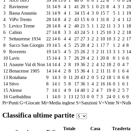
1
Arco 1895
39
14
13
0
1
46
6
6
0
1
22
4
7
0
0
24
2
Ravinense
31
14
9
4
1
41
20
5
1
0
21
8
4
3
1
20
3
Bassa Anaunia
31
14
9
4
1
34
15
4
3
0
15
7
5
1
1
19
4
ViPo Trento
28
14
8
4
2
43
15
6
0
1
31
8
2
4
1
12
5
Levico Terme
28
14
8
4
2
40
21
5
1
1
22
11
3
3
1
18
6
Calisio
27
14
8
3
3
43
24
5
1
1
25
10
3
2
2
18
7
Settaurense 1934
22
14
6
4
4
27
27
3
2
2
10
10
3
2
2
17
8
Sacco San Giorgio
19
14
5
4
5
25
20
4
2
1
17
7
1
2
4
8
9
Rovereto
19
14
5
4
5
25
26
2
3
2
11
13
3
1
3
14
10
Lavis
15
14
4
3
7
26
29
4
2
1
20
8
0
1
6
6
11
Anaune Val di Non
14
14
4
2
8
19
36
2
2
4
12
18
2
0
4
7
12
Benacense 1905
14
14
4
2
8
15
36
4
1
2
11
11
0
1
6
4
13
Rotaliana
9
14
3
0
11
20
43
2
0
5
12
18
1
0
6
8
14
Stivo
8
14
1
5
8
17
36
1
4
2
16
16
0
1
6
1
15
Alense
7
14
1
4
9
14
40
1
2
4
7
19
0
2
5
7
16
Garibaldina
1
14
0
1
13
12
53
0
0
7
3
24
0
1
6
9
Pt=Punti
G=Giocate
Mi=Media inglese
S=Sanzioni
V=Vinte
N=Null
Classifica ultime partite
Totale
Casa
Trasferta