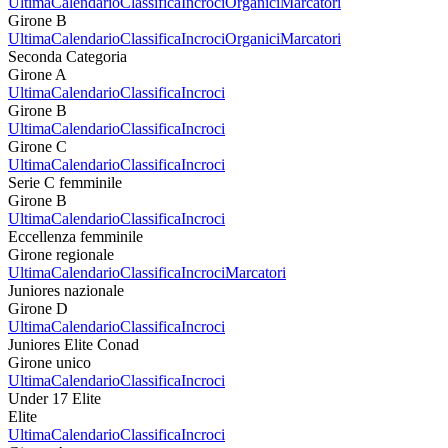
Ultima
Calendario
Classifica
Incroci
Organici
Marcatori
Girone B
Ultima
Calendario
Classifica
Incroci
Organici
Marcatori
Seconda Categoria
Girone A
Ultima
Calendario
Classifica
Incroci
Girone B
Ultima
Calendario
Classifica
Incroci
Girone C
Ultima
Calendario
Classifica
Incroci
Serie C femminile
Girone B
Ultima
Calendario
Classifica
Incroci
Eccellenza femminile
Girone regionale
Ultima
Calendario
Classifica
Incroci
Marcatori
Juniores nazionale
Girone D
Ultima
Calendario
Classifica
Incroci
Juniores Elite Conad
Girone unico
Ultima
Calendario
Classifica
Incroci
Under 17 Elite
Elite
Ultima
Calendario
Classifica
Incroci