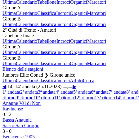
Ultima
Calendario
Tabellone
Incroci
Organici
Marcatori
Girone A
Ultima
Calendario
Classifica
Incroci
Organici
Marcatori
Girone B
Ultima
Calendario
Classifica
Incroci
Organici
Marcatori
2° Città di Trento - Amatori
Tabellone finale
Ultima
Calendario
Tabellone
Incroci
Organici
Marcatori
Girone A
Ultima
Calendario
Classifica
Incroci
Organici
Marcatori
Girone B
Ultima
Calendario
Classifica
Incroci
Organici
Marcatori
Elenco delle stagioni
Juniores Elite Conad ❯ Girone unico
Ultima
Calendario
Classifica
Incroci
Arbitri
Cerca
◀
14. 14ª andata (25.11.2023)
▶
1ª andata
2ª andata
3ª andata
4ª andata
5ª andata
6ª andata
7ª andata
8ª and
ritorno
9ª ritorno
10ª ritorno
11ª ritorno
12ª ritorno
13ª ritorno
14ª ritorno
1
Anaune Val di Non
Ravinense
0
-
2
Bassa Anaunia
Sacco San Giorgio
3
-
0
Benacense 1905