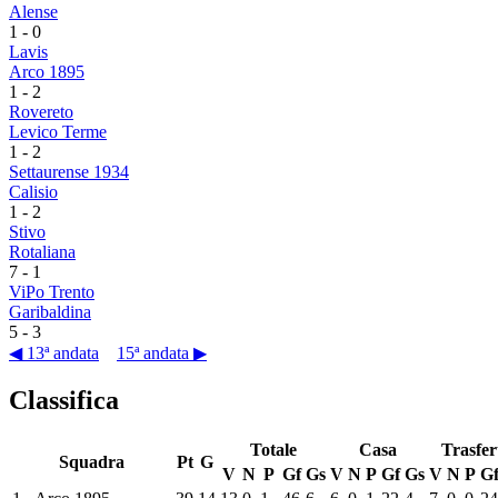
Alense
1
-
0
Lavis
Arco 1895
1
-
2
Rovereto
Levico Terme
1
-
2
Settaurense 1934
Calisio
1
-
2
Stivo
Rotaliana
7
-
1
ViPo Trento
Garibaldina
5
-
3
◀ 13ª andata
15ª andata ▶
Classifica
Totale
Casa
Trasfer
Squadra
Pt
G
V
N
P
Gf
Gs
V
N
P
Gf
Gs
V
N
P
G