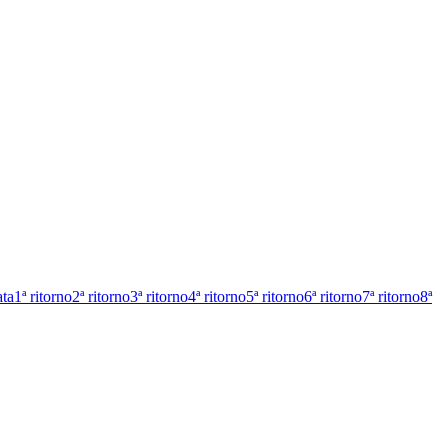
ata
1ª ritorno
2ª ritorno
3ª ritorno
4ª ritorno
5ª ritorno
6ª ritorno
7ª ritorno
8ª