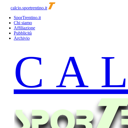
calcio.sportrentino.it
SporTrentino.it
Chi siamo
Affiliazione
Pubblicità
Archivio