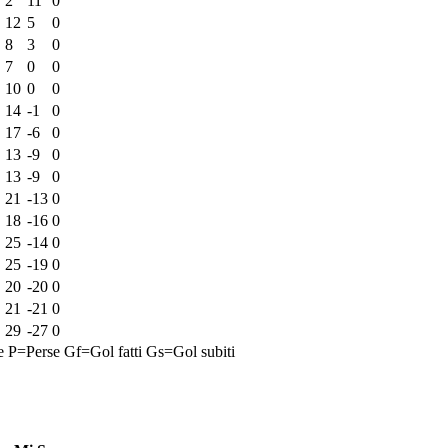
2
11
0
12
5
0
8
3
0
7
0
0
10
0
0
14
-1
0
17
-6
0
13
-9
0
13
-9
0
21
-13
0
18
-16
0
25
-14
0
25
-19
0
20
-20
0
21
-21
0
29
-27
0
e
P=Perse
Gf=Gol fatti
Gs=Gol subiti