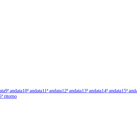
ata
9ª andata
10ª andata
11ª andata
12ª andata
13ª andata
14ª andata
15ª and
5ª ritorno