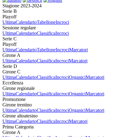
Stagione 2023-2024
Serie B
Playoff
Ultima
Calendario
Tabellone
Incroci
Sessione regolare
Ultima
Calendario
Classifica
Incroci
Serie C
Playoff
Ultima
Calendario
Tabellone
Incroci
Marcatori
Girone A
Ultima
Calendario
Classifica
Incroci
Marcatori
Serie D
Girone C
Ultima
Calendario
Classifica
Incroci
Organici
Marcatori
Eccellenza
Girone regionale
Ultima
Calendario
Classifica
Incroci
Organici
Marcatori
Promozione
Girone trentino
Ultima
Calendario
Classifica
Incroci
Organici
Marcatori
Girone altoatesino
Ultima
Calendario
Classifica
Incroci
Marcatori
Prima Categoria
Girone A