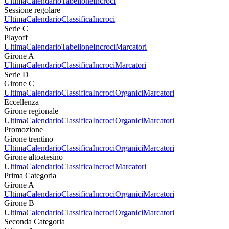
Ultima
Calendario
Tabellone
Incroci
Sessione regolare
Ultima
Calendario
Classifica
Incroci
Serie C
Playoff
Ultima
Calendario
Tabellone
Incroci
Marcatori
Girone A
Ultima
Calendario
Classifica
Incroci
Marcatori
Serie D
Girone C
Ultima
Calendario
Classifica
Incroci
Organici
Marcatori
Eccellenza
Girone regionale
Ultima
Calendario
Classifica
Incroci
Organici
Marcatori
Promozione
Girone trentino
Ultima
Calendario
Classifica
Incroci
Organici
Marcatori
Girone altoatesino
Ultima
Calendario
Classifica
Incroci
Marcatori
Prima Categoria
Girone A
Ultima
Calendario
Classifica
Incroci
Organici
Marcatori
Girone B
Ultima
Calendario
Classifica
Incroci
Organici
Marcatori
Seconda Categoria