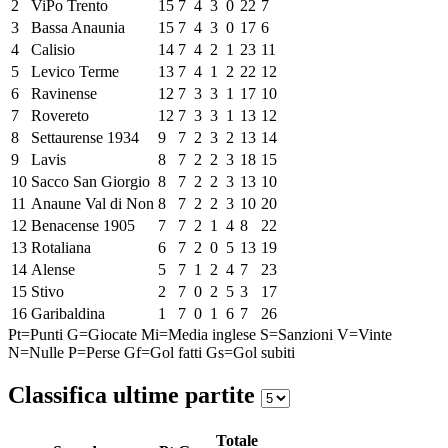
2
ViPo Trento
15
7
4
3
0
22
7
3
Bassa Anaunia
15
7
4
3
0
17
6
4
Calisio
14
7
4
2
1
23
11
5
Levico Terme
13
7
4
1
2
22
12
6
Ravinense
12
7
3
3
1
17
10
7
Rovereto
12
7
3
3
1
13
12
8
Settaurense 1934
9
7
2
3
2
13
14
9
Lavis
8
7
2
2
3
18
15
10
Sacco San Giorgio
8
7
2
2
3
13
10
11
Anaune Val di Non
8
7
2
2
3
10
20
12
Benacense 1905
7
7
2
1
4
8
22
13
Rotaliana
6
7
2
0
5
13
19
14
Alense
5
7
1
2
4
7
23
15
Stivo
2
7
0
2
5
3
17
16
Garibaldina
1
7
0
1
6
7
26
Pt=Punti
G=Giocate
Mi=Media inglese
S=Sanzioni
V=Vinte
N=Nulle
P=Perse
Gf=Gol fatti
Gs=Gol subiti
Classifica ultime partite
Totale