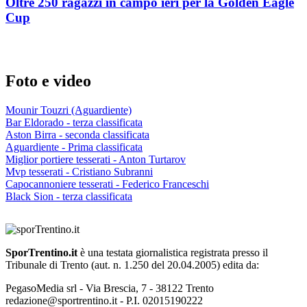
Oltre 250 ragazzi in campo ieri per la Golden Eagle
Cup
Foto e video
Mounir Touzri (Aguardiente)
Bar Eldorado - terza classificata
Aston Birra - seconda classificata
Aguardiente - Prima classificata
Miglior portiere tesserati - Anton Turtarov
Mvp tesserati - Cristiano Subranni
Capocannoniere tesserati - Federico Franceschi
Black Sion - terza classificata
SporTrentino.it
è una testata giornalistica registrata presso il
Tribunale di Trento (aut. n. 1.250 del 20.04.2005) edita da:
PegasoMedia srl - Via Brescia, 7 - 38122 Trento
redazione@sportrentino.it - P.I. 02015190222