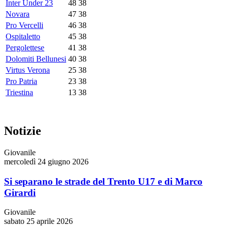
Inter Under 23
48
38
Novara
47
38
Pro Vercelli
46
38
Ospitaletto
45
38
Pergolettese
41
38
Dolomiti Bellunesi
40
38
Virtus Verona
25
38
Pro Patria
23
38
Triestina
13
38
Notizie
Giovanile
mercoledì 24 giugno 2026
Si separano le strade del Trento U17 e di Marco
Girardi
Giovanile
sabato 25 aprile 2026