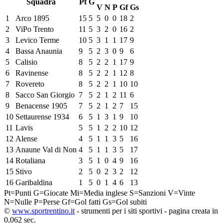
Squadra
Pt
G
V
N
P
Gf
Gs
1
Arco 1895
15
5
5
0
0
18
2
2
ViPo Trento
11
5
3
2
0
16
2
3
Levico Terme
10
5
3
1
1
17
9
4
Bassa Anaunia
9
5
2
3
0
9
6
5
Calisio
8
5
2
2
1
17
9
6
Ravinense
8
5
2
2
1
12
8
7
Rovereto
8
5
2
2
1
10
10
8
Sacco San Giorgio
7
5
2
1
2
11
6
9
Benacense 1905
7
5
2
1
2
7
15
10
Settaurense 1934
6
5
1
3
1
9
10
11
Lavis
5
5
1
2
2
10
12
12
Alense
4
5
1
1
3
5
16
13
Anaune Val di Non
4
5
1
1
3
5
17
14
Rotaliana
3
5
1
0
4
9
16
15
Stivo
2
5
0
2
3
2
12
16
Garibaldina
1
5
0
1
4
6
13
Pt=Punti
G=Giocate
Mi=Media inglese
S=Sanzioni
V=Vinte
N=Nulle
P=Perse
Gf=Gol fatti
Gs=Gol subiti
©
www.sportrentino.it
- strumenti per i siti sportivi - pagina creata in
0,062 sec.