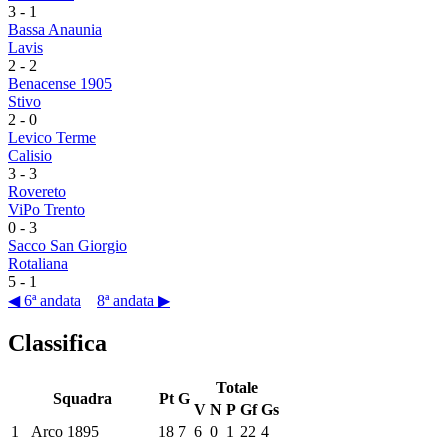
3
-
1
Bassa Anaunia
Lavis
2
-
2
Benacense 1905
Stivo
2
-
0
Levico Terme
Calisio
3
-
3
Rovereto
ViPo Trento
0
-
3
Sacco San Giorgio
Rotaliana
5
-
1
◀ 6ª andata
8ª andata ▶
Classifica
Totale
Squadra
Pt
G
V
N
P
Gf
Gs
1
Arco 1895
18
7
6
0
1
22
4