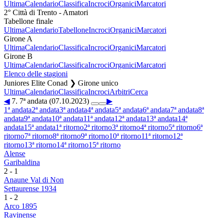
Ultima
Calendario
Classifica
Incroci
Organici
Marcatori
2° Città di Trento - Amatori
Tabellone finale
Ultima
Calendario
Tabellone
Incroci
Organici
Marcatori
Girone A
Ultima
Calendario
Classifica
Incroci
Organici
Marcatori
Girone B
Ultima
Calendario
Classifica
Incroci
Organici
Marcatori
Elenco delle stagioni
Juniores Elite Conad ❯ Girone unico
Ultima
Calendario
Classifica
Incroci
Arbitri
Cerca
◀
7. 7ª andata (07.10.2023)
▶
1ª andata
2ª andata
3ª andata
4ª andata
5ª andata
6ª andata
7ª andata
8ª
andata
9ª andata
10ª andata
11ª andata
12ª andata
13ª andata
14ª
andata
15ª andata
1ª ritorno
2ª ritorno
3ª ritorno
4ª ritorno
5ª ritorno
6ª
ritorno
7ª ritorno
8ª ritorno
9ª ritorno
10ª ritorno
11ª ritorno
12ª
ritorno
13ª ritorno
14ª ritorno
15ª ritorno
Alense
Garibaldina
2
-
1
Anaune Val di Non
Settaurense 1934
1
-
2
Arco 1895
Ravinense