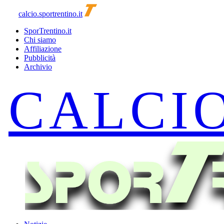
calcio.sportrentino.it
SporTrentino.it
Chi siamo
Affiliazione
Pubblicità
Archivio