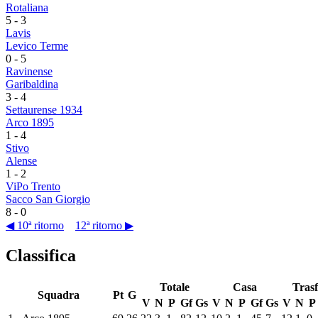
Rotaliana
5
-
3
Lavis
Levico Terme
0
-
5
Ravinense
Garibaldina
3
-
4
Settaurense 1934
Arco 1895
1
-
4
Stivo
Alense
1
-
2
ViPo Trento
Sacco San Giorgio
8
-
0
◀ 10ª ritorno
12ª ritorno ▶
Classifica
Totale
Casa
Trasf
Squadra
Pt
G
V
N
P
Gf
Gs
V
N
P
Gf
Gs
V
N
P