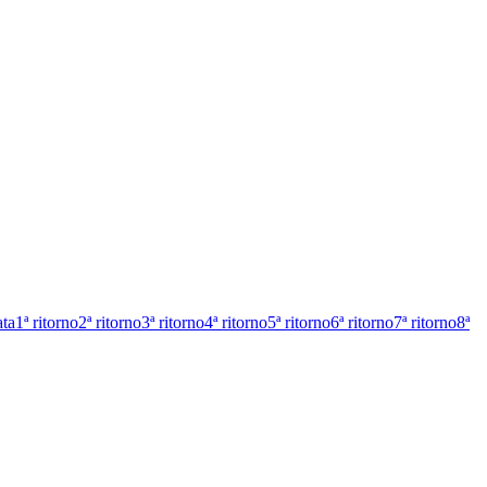
ata
1ª ritorno
2ª ritorno
3ª ritorno
4ª ritorno
5ª ritorno
6ª ritorno
7ª ritorno
8ª