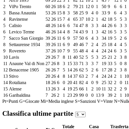
1
Arco 1895
69
26
22
3
1
82
12
10
2
1
45
7
12
1
0
2
ViPo Trento
60
26
18
6
2
79
21
12
0
1
50
9
6
6
1
3
Bassa Anaunia
53
26
15
8
3
58
25
9
4
0
33
9
6
4
3
4
Ravinense
52
26
15
7
4
65
37
10
2
1
42
18
5
5
3
5
Calisio
48
26
14
6
6
74
47
8
3
3
44
26
6
3
3
6
Levico Terme
46
26
14
4
8
74
43
9
1
3
42
16
5
3
5
7
Sacco San Giorgio
39
26
11
6
9
57
50
6
4
3
34
19
5
2
6
8
Settaurense 1934
39
26
11
6
9
49
46
7
2
4
25
18
4
4
5
9
Rovereto
37
26
10
7
9
55
48
4
4
4
24
24
6
3
5
10
Lavis
29
26
7
8
11
40
52
5
5
3
25
21
2
3
8
11
Anaune Val di Non
27
26
8
3
15
33
71
3
3
7
19
33
5
0
8
12
Benacense 1905
26
26
7
5
14
26
62
5
2
6
17
28
2
3
8
13
Stivo
20
26
4
8
14
37
63
2
7
4
24
24
2
1
10
14
Rotaliana
18
26
6
0
20
41
82
4
0
9
25
32
2
0
11
15
Alense
13
26
3
4
19
25
66
1
2
10
11
32
2
2
9
16
Garibaldina
7
26
2
1
23
29
99
0
0
13
9
39
2
1
10
Pt=Punti
G=Giocate
Mi=Media inglese
S=Sanzioni
V=Vinte
N=Null
Classifica ultime partite
Totale
Casa
Trasferta