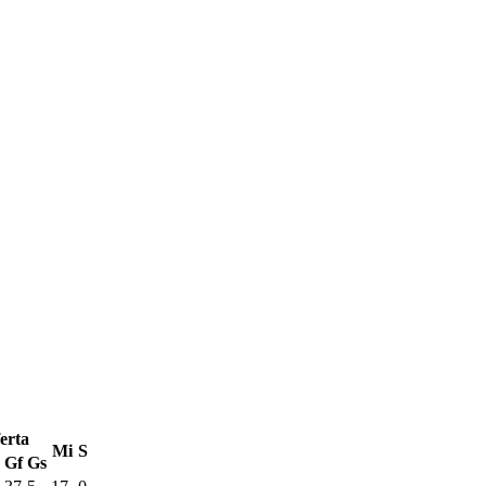
erta
Mi
S
Gf
Gs