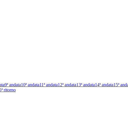
ata
9ª andata
10ª andata
11ª andata
12ª andata
13ª andata
14ª andata
15ª and
5ª ritorno