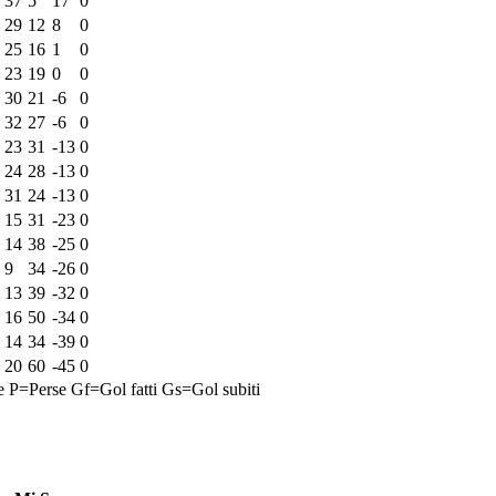
37
5
17
0
29
12
8
0
25
16
1
0
23
19
0
0
30
21
-6
0
32
27
-6
0
23
31
-13
0
24
28
-13
0
31
24
-13
0
15
31
-23
0
14
38
-25
0
9
34
-26
0
13
39
-32
0
16
50
-34
0
14
34
-39
0
20
60
-45
0
e
P=Perse
Gf=Gol fatti
Gs=Gol subiti