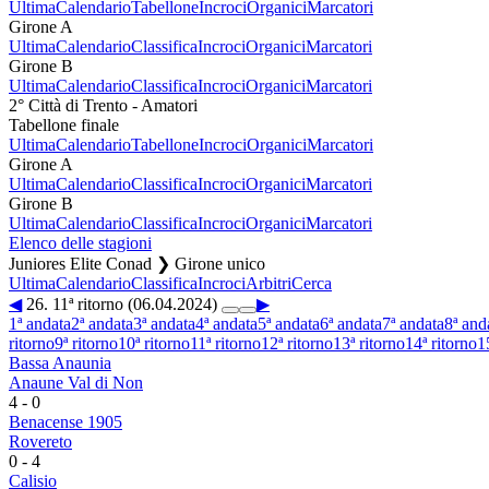
Ultima
Calendario
Tabellone
Incroci
Organici
Marcatori
Girone A
Ultima
Calendario
Classifica
Incroci
Organici
Marcatori
Girone B
Ultima
Calendario
Classifica
Incroci
Organici
Marcatori
2° Città di Trento - Amatori
Tabellone finale
Ultima
Calendario
Tabellone
Incroci
Organici
Marcatori
Girone A
Ultima
Calendario
Classifica
Incroci
Organici
Marcatori
Girone B
Ultima
Calendario
Classifica
Incroci
Organici
Marcatori
Elenco delle stagioni
Juniores Elite Conad ❯ Girone unico
Ultima
Calendario
Classifica
Incroci
Arbitri
Cerca
◀
26. 11ª ritorno (06.04.2024)
▶
1ª andata
2ª andata
3ª andata
4ª andata
5ª andata
6ª andata
7ª andata
8ª and
ritorno
9ª ritorno
10ª ritorno
11ª ritorno
12ª ritorno
13ª ritorno
14ª ritorno
1
Bassa Anaunia
Anaune Val di Non
4
-
0
Benacense 1905
Rovereto
0
-
4
Calisio