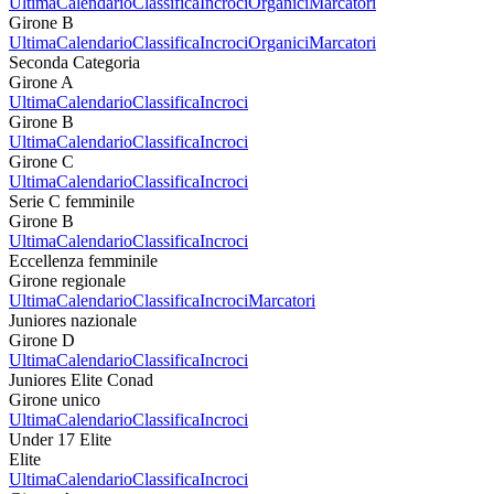
Ultima
Calendario
Classifica
Incroci
Organici
Marcatori
Girone B
Ultima
Calendario
Classifica
Incroci
Organici
Marcatori
Seconda Categoria
Girone A
Ultima
Calendario
Classifica
Incroci
Girone B
Ultima
Calendario
Classifica
Incroci
Girone C
Ultima
Calendario
Classifica
Incroci
Serie C femminile
Girone B
Ultima
Calendario
Classifica
Incroci
Eccellenza femminile
Girone regionale
Ultima
Calendario
Classifica
Incroci
Marcatori
Juniores nazionale
Girone D
Ultima
Calendario
Classifica
Incroci
Juniores Elite Conad
Girone unico
Ultima
Calendario
Classifica
Incroci
Under 17 Elite
Elite
Ultima
Calendario
Classifica
Incroci