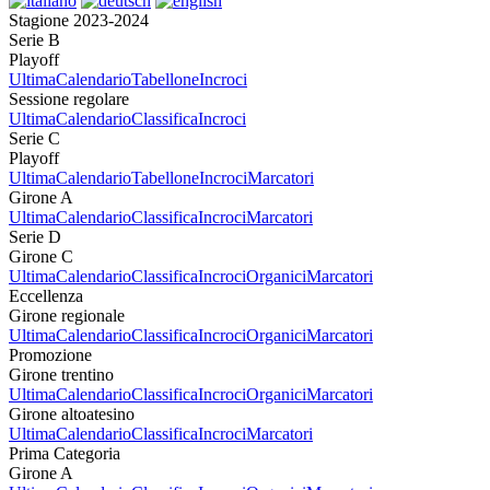
Stagione 2023-2024
Serie B
Playoff
Ultima
Calendario
Tabellone
Incroci
Sessione regolare
Ultima
Calendario
Classifica
Incroci
Serie C
Playoff
Ultima
Calendario
Tabellone
Incroci
Marcatori
Girone A
Ultima
Calendario
Classifica
Incroci
Marcatori
Serie D
Girone C
Ultima
Calendario
Classifica
Incroci
Organici
Marcatori
Eccellenza
Girone regionale
Ultima
Calendario
Classifica
Incroci
Organici
Marcatori
Promozione
Girone trentino
Ultima
Calendario
Classifica
Incroci
Organici
Marcatori
Girone altoatesino
Ultima
Calendario
Classifica
Incroci
Marcatori
Prima Categoria
Girone A