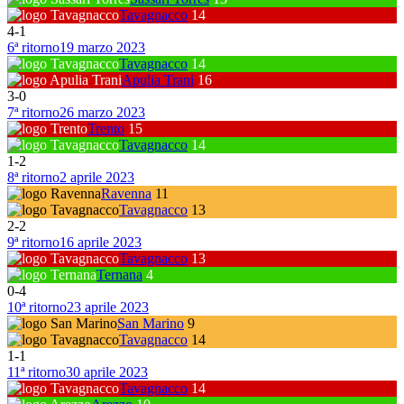
Tavagnacco
14
4
-
1
6ª ritorno
19 marzo 2023
Tavagnacco
14
Apulia Trani
16
3
-
0
7ª ritorno
26 marzo 2023
Trento
15
Tavagnacco
14
1
-
2
8ª ritorno
2 aprile 2023
Ravenna
11
Tavagnacco
13
2
-
2
9ª ritorno
16 aprile 2023
Tavagnacco
13
Ternana
4
0
-
4
10ª ritorno
23 aprile 2023
San Marino
9
Tavagnacco
14
1
-
1
11ª ritorno
30 aprile 2023
Tavagnacco
14