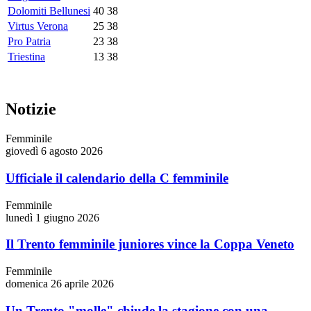
Dolomiti Bellunesi
40
38
Virtus Verona
25
38
Pro Patria
23
38
Triestina
13
38
Notizie
Femminile
giovedì 6 agosto 2026
Ufficiale il calendario della C femminile
Femminile
lunedì 1 giugno 2026
Il Trento femminile juniores vince la Coppa Veneto
Femminile
domenica 26 aprile 2026
Un Trento "molle" chiude la stagione con una