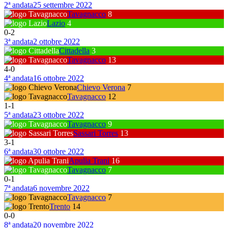
2ª andata
25 settembre 2022
Tavagnacco
8
Lazio
4
0
-
2
3ª andata
2 ottobre 2022
Cittadella
3
Tavagnacco
13
4
-
0
4ª andata
16 ottobre 2022
Chievo Verona
7
Tavagnacco
12
1
-
1
5ª andata
23 ottobre 2022
Tavagnacco
9
Sassari Torres
13
3
-
1
6ª andata
30 ottobre 2022
Apulia Trani
16
Tavagnacco
7
0
-
1
7ª andata
6 novembre 2022
Tavagnacco
7
Trento
14
0
-
0
8ª andata
20 novembre 2022