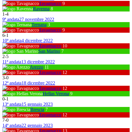
Tavagnacco
9
Ravenna
8
1
-
4
9ª andata
27 novembre 2022
Ternana
3
Tavagnacco
9
6
-
1
10ª andata
4 dicembre 2022
Tavagnacco
10
San Marino
7
2
-
5
11ª andata
13 dicembre 2022
Arezzo
11
Tavagnacco
12
3
-
0
12ª andata
18 dicembre 2022
Tavagnacco
12
Hellas Verona
9
0
-
1
13ª andata
15 gennaio 2023
Brescia
7
Tavagnacco
12
7
-
0
14ª andata
22 gennaio 2023
Tavagnacco
13