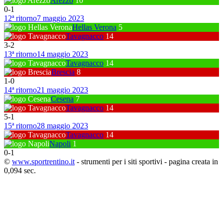
Arezzo
10
0
-
1
12ª ritorno
7 maggio 2023
Hellas Verona
5
Tavagnacco
14
3
-
2
13ª ritorno
14 maggio 2023
Tavagnacco
14
Brescia
8
1
-
0
14ª ritorno
21 maggio 2023
Cesena
7
Tavagnacco
14
5
-
1
15ª ritorno
28 maggio 2023
Tavagnacco
14
Napoli
1
0
-
1
©
www.sportrentino.it
- strumenti per i siti sportivi - pagina creata in
0,094 sec.