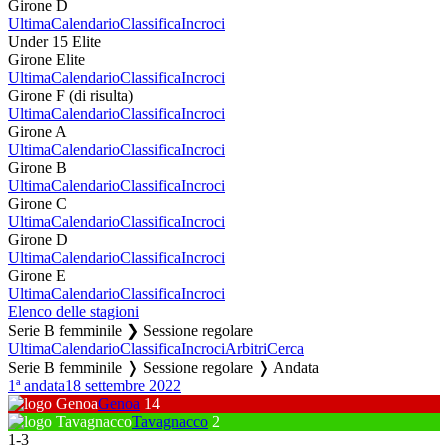
Girone D
Ultima
Calendario
Classifica
Incroci
Under 15 Elite
Girone Elite
Ultima
Calendario
Classifica
Incroci
Girone F (di risulta)
Ultima
Calendario
Classifica
Incroci
Girone A
Ultima
Calendario
Classifica
Incroci
Girone B
Ultima
Calendario
Classifica
Incroci
Girone C
Ultima
Calendario
Classifica
Incroci
Girone D
Ultima
Calendario
Classifica
Incroci
Girone E
Ultima
Calendario
Classifica
Incroci
Elenco delle stagioni
Serie B femminile ❯ Sessione regolare
Ultima
Calendario
Classifica
Incroci
Arbitri
Cerca
Serie B femminile ❭ Sessione regolare ❭ Andata
1ª andata
18 settembre 2022
Genoa
14
Tavagnacco
2
1
-
3