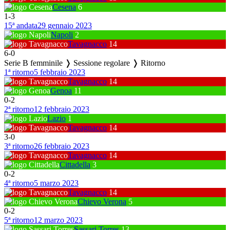
Cesena
6
1
-
3
15ª andata
29 gennaio 2023
Napoli
2
Tavagnacco
14
6
-
0
Serie B femminile ❭ Sessione regolare ❭ Ritorno
1ª ritorno
5 febbraio 2023
Tavagnacco
14
Genoa
11
0
-
2
2ª ritorno
12 febbraio 2023
Lazio
1
Tavagnacco
14
3
-
0
3ª ritorno
26 febbraio 2023
Tavagnacco
14
Cittadella
3
0
-
2
4ª ritorno
5 marzo 2023
Tavagnacco
14
Chievo Verona
5
0
-
2
5ª ritorno
12 marzo 2023
Sassari Torres
13