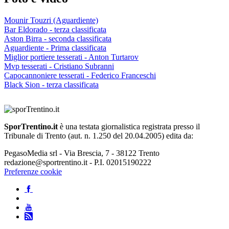
Mounir Touzri (Aguardiente)
Bar Eldorado - terza classificata
Aston Birra - seconda classificata
Aguardiente - Prima classificata
Miglior portiere tesserati - Anton Turtarov
Mvp tesserati - Cristiano Subranni
Capocannoniere tesserati - Federico Franceschi
Black Sion - terza classificata
SporTrentino.it
è una testata giornalistica registrata presso il
Tribunale di Trento (aut. n. 1.250 del 20.04.2005) edita da:
PegasoMedia srl - Via Brescia, 7 - 38122 Trento
redazione@sportrentino.it - P.I. 02015190222
Preferenze cookie