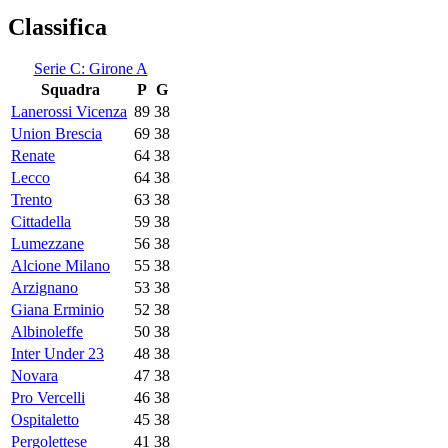
Classifica
Serie C: Girone A
Squadra
P
G
Lanerossi Vicenza
89
38
Union Brescia
69
38
Renate
64
38
Lecco
64
38
Trento
63
38
Cittadella
59
38
Lumezzane
56
38
Alcione Milano
55
38
Arzignano
53
38
Giana Erminio
52
38
Albinoleffe
50
38
Inter Under 23
48
38
Novara
47
38
Pro Vercelli
46
38
Ospitaletto
45
38
Pergolettese
41
38