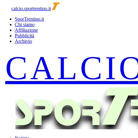
calcio.sportrentino.it
SporTrentino.it
Chi siamo
Affiliazione
Pubblicità
Archivio