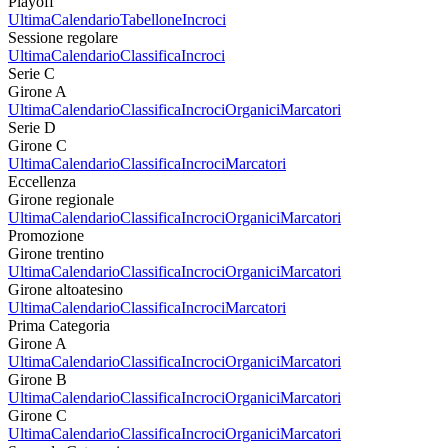
Playoff
Ultima
Calendario
Tabellone
Incroci
Sessione regolare
Ultima
Calendario
Classifica
Incroci
Serie C
Girone A
Ultima
Calendario
Classifica
Incroci
Organici
Marcatori
Serie D
Girone C
Ultima
Calendario
Classifica
Incroci
Marcatori
Eccellenza
Girone regionale
Ultima
Calendario
Classifica
Incroci
Organici
Marcatori
Promozione
Girone trentino
Ultima
Calendario
Classifica
Incroci
Organici
Marcatori
Girone altoatesino
Ultima
Calendario
Classifica
Incroci
Marcatori
Prima Categoria
Girone A
Ultima
Calendario
Classifica
Incroci
Organici
Marcatori
Girone B
Ultima
Calendario
Classifica
Incroci
Organici
Marcatori
Girone C
Ultima
Calendario
Classifica
Incroci
Organici
Marcatori