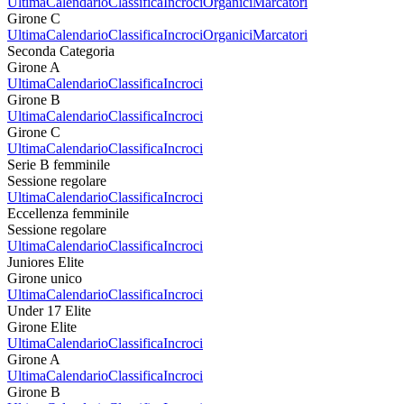
Ultima
Calendario
Classifica
Incroci
Organici
Marcatori
Girone C
Ultima
Calendario
Classifica
Incroci
Organici
Marcatori
Seconda Categoria
Girone A
Ultima
Calendario
Classifica
Incroci
Girone B
Ultima
Calendario
Classifica
Incroci
Girone C
Ultima
Calendario
Classifica
Incroci
Serie B femminile
Sessione regolare
Ultima
Calendario
Classifica
Incroci
Eccellenza femminile
Sessione regolare
Ultima
Calendario
Classifica
Incroci
Juniores Elite
Girone unico
Ultima
Calendario
Classifica
Incroci
Under 17 Elite
Girone Elite
Ultima
Calendario
Classifica
Incroci
Girone A
Ultima
Calendario
Classifica
Incroci
Girone B