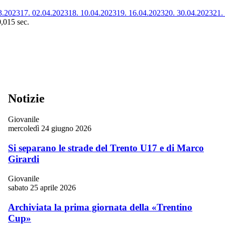
3.2023
17.
02.04.2023
18.
10.04.2023
19.
16.04.2023
20.
30.04.2023
21.
0,015 sec.
Notizie
Giovanile
mercoledì 24 giugno 2026
Si separano le strade del Trento U17 e di Marco
Girardi
Giovanile
sabato 25 aprile 2026
Archiviata la prima giornata della «Trentino
Cup»