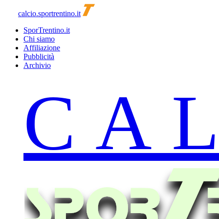
calcio.sportrentino.it
SporTrentino.it
Chi siamo
Affiliazione
Pubblicità
Archivio