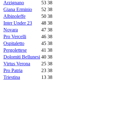
Arzignano
53
38
Giana Erminio
52
38
Albinoleffe
50
38
Inter Under 23
48
38
Novara
47
38
Pro Vercelli
46
38
Ospitaletto
45
38
Pergolettese
41
38
Dolomiti Bellunesi
40
38
Virtus Verona
25
38
Pro Patria
23
38
Triestina
13
38