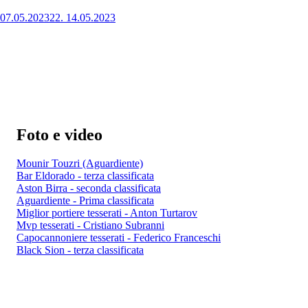
07.05.2023
22.
14.05.2023
Foto e video
Mounir Touzri (Aguardiente)
Bar Eldorado - terza classificata
Aston Birra - seconda classificata
Aguardiente - Prima classificata
Miglior portiere tesserati - Anton Turtarov
Mvp tesserati - Cristiano Subranni
Capocannoniere tesserati - Federico Franceschi
Black Sion - terza classificata