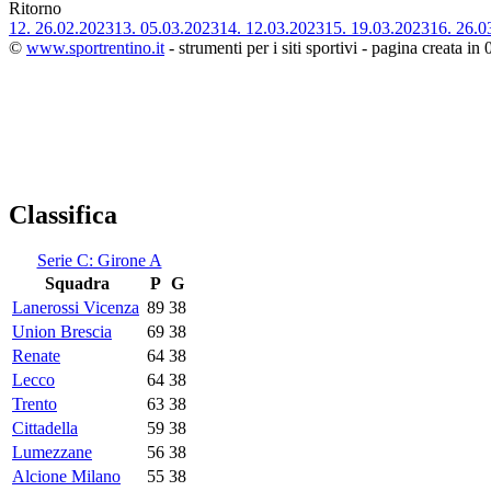
Ritorno
12.
26.02.2023
13.
05.03.2023
14.
12.03.2023
15.
19.03.2023
16.
26.0
©
www.sportrentino.it
- strumenti per i siti sportivi - pagina creata in 
Classifica
Serie C: Girone A
Squadra
P
G
Lanerossi Vicenza
89
38
Union Brescia
69
38
Renate
64
38
Lecco
64
38
Trento
63
38
Cittadella
59
38
Lumezzane
56
38
Alcione Milano
55
38