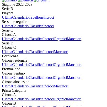
Stagione 2022-2023
Serie B
Playoff
Ultima
Calendario
Tabellone
Incroci
Sessione regolare
Ultima
Calendario
Classifica
Incroci
Serie C
Girone A
Ultima
Calendario
Classifica
Incroci
Organici
Marcatori
Serie D
Girone C
Ultima
Calendario
Classifica
Incroci
Marcatori
Eccellenza
Girone regionale
Ultima
Calendario
Classifica
Incroci
Organici
Marcatori
Promozione
Girone trentino
Ultima
Calendario
Classifica
Incroci
Organici
Marcatori
Girone altoatesino
Ultima
Calendario
Classifica
Incroci
Marcatori
Prima Categoria
Girone A
Ultima
Calendario
Classifica
Incroci
Organici
Marcatori
Girone B