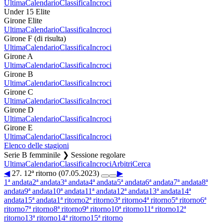
Ultima
Calendario
Classifica
Incroci
Under 15 Elite
Girone Elite
Ultima
Calendario
Classifica
Incroci
Girone F (di risulta)
Ultima
Calendario
Classifica
Incroci
Girone A
Ultima
Calendario
Classifica
Incroci
Girone B
Ultima
Calendario
Classifica
Incroci
Girone C
Ultima
Calendario
Classifica
Incroci
Girone D
Ultima
Calendario
Classifica
Incroci
Girone E
Ultima
Calendario
Classifica
Incroci
Elenco delle stagioni
Serie B femminile ❯ Sessione regolare
Ultima
Calendario
Classifica
Incroci
Arbitri
Cerca
◀
27. 12ª ritorno (07.05.2023)
▶
1ª andata
2ª andata
3ª andata
4ª andata
5ª andata
6ª andata
7ª andata
8ª
andata
9ª andata
10ª andata
11ª andata
12ª andata
13ª andata
14ª
andata
15ª andata
1ª ritorno
2ª ritorno
3ª ritorno
4ª ritorno
5ª ritorno
6ª
ritorno
7ª ritorno
8ª ritorno
9ª ritorno
10ª ritorno
11ª ritorno
12ª
ritorno
13ª ritorno
14ª ritorno
15ª ritorno