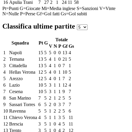
16
Apulia Trani
7
27
2
1
24
11
58
Pt=Punti
G=Giocate
Mi=Media inglese
S=Sanzioni
V=Vinte
N=Nulle
P=Perse
Gf=Gol fatti
Gs=Gol subiti
Classifica ultime partite
Totale
Squadra
Pt
G
V
N
P
Gf
Gs
1
Napoli
15
5
5
0
0
13
4
2
Ternana
13
5
4
1
0
21
5
3
Cittadella
13
5
4
1
0
7
1
4
Hellas Verona
12
5
4
0
1
10
5
5
Arezzo
12
5
4
0
1
7
2
6
Lazio
10
5
3
1
1
12
4
7
Cesena
10
5
3
1
1
9
7
8
San Marino
7
5
2
1
2
5
5
9
Sassari Torres
6
5
2
0
3
7
7
10
Ravenna
5
5
1
2
2
5
6
11
Chievo Verona
4
5
1
1
3
5
11
12
Brescia
3
5
1
0
4
5
11
13
Trento
3
5
1
0
4
2
12