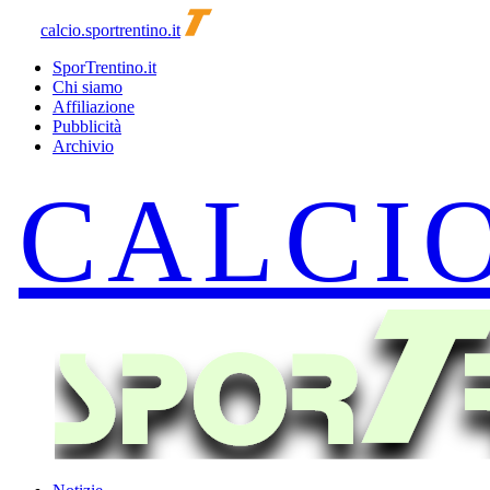
calcio.sportrentino.it
SporTrentino.it
Chi siamo
Affiliazione
Pubblicità
Archivio