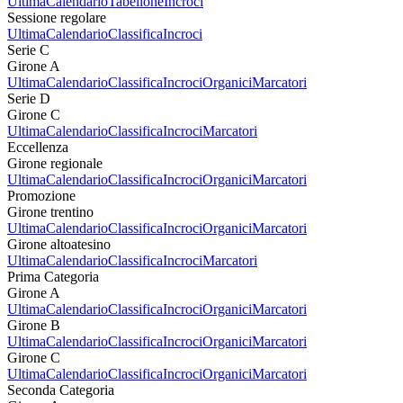
Ultima
Calendario
Tabellone
Incroci
Sessione regolare
Ultima
Calendario
Classifica
Incroci
Serie C
Girone A
Ultima
Calendario
Classifica
Incroci
Organici
Marcatori
Serie D
Girone C
Ultima
Calendario
Classifica
Incroci
Marcatori
Eccellenza
Girone regionale
Ultima
Calendario
Classifica
Incroci
Organici
Marcatori
Promozione
Girone trentino
Ultima
Calendario
Classifica
Incroci
Organici
Marcatori
Girone altoatesino
Ultima
Calendario
Classifica
Incroci
Marcatori
Prima Categoria
Girone A
Ultima
Calendario
Classifica
Incroci
Organici
Marcatori
Girone B
Ultima
Calendario
Classifica
Incroci
Organici
Marcatori
Girone C
Ultima
Calendario
Classifica
Incroci
Organici
Marcatori
Seconda Categoria