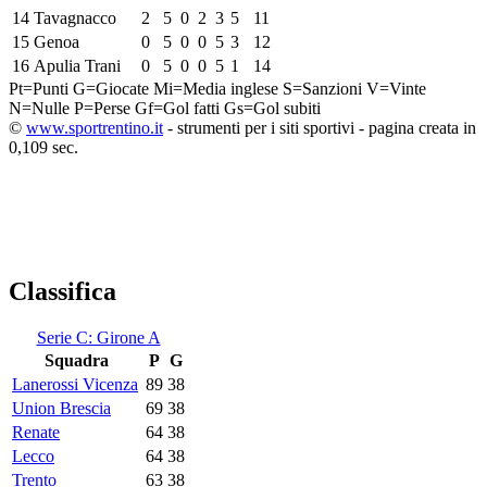
14
Tavagnacco
2
5
0
2
3
5
11
15
Genoa
0
5
0
0
5
3
12
16
Apulia Trani
0
5
0
0
5
1
14
Pt=Punti
G=Giocate
Mi=Media inglese
S=Sanzioni
V=Vinte
N=Nulle
P=Perse
Gf=Gol fatti
Gs=Gol subiti
©
www.sportrentino.it
- strumenti per i siti sportivi - pagina creata in
0,109 sec.
Classifica
Serie C: Girone A
Squadra
P
G
Lanerossi Vicenza
89
38
Union Brescia
69
38
Renate
64
38
Lecco
64
38
Trento
63
38