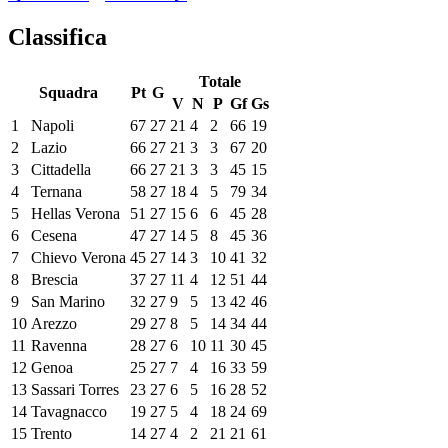
Classifica
Totale
Squadra
Pt
G
V
N
P
Gf
Gs
1
Napoli
67
27
21
4
2
66
19
2
Lazio
66
27
21
3
3
67
20
3
Cittadella
66
27
21
3
3
45
15
4
Ternana
58
27
18
4
5
79
34
5
Hellas Verona
51
27
15
6
6
45
28
6
Cesena
47
27
14
5
8
45
36
7
Chievo Verona
45
27
14
3
10
41
32
8
Brescia
37
27
11
4
12
51
44
9
San Marino
32
27
9
5
13
42
46
10
Arezzo
29
27
8
5
14
34
44
11
Ravenna
28
27
6
10
11
30
45
12
Genoa
25
27
7
4
16
33
59
13
Sassari Torres
23
27
6
5
16
28
52
14
Tavagnacco
19
27
5
4
18
24
69
15
Trento
14
27
4
2
21
21
61