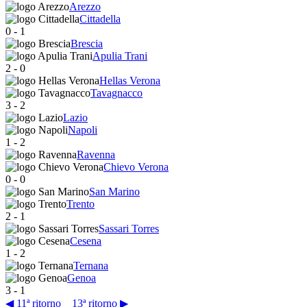
Arezzo
Cittadella
0
-
1
Brescia
Apulia Trani
2
-
0
Hellas Verona
Tavagnacco
3
-
2
Lazio
Napoli
1
-
2
Ravenna
Chievo Verona
0
-
0
San Marino
Trento
2
-
1
Sassari Torres
Cesena
1
-
2
Ternana
Genoa
3
-
1
◀ 11ª ritorno
13ª ritorno ▶