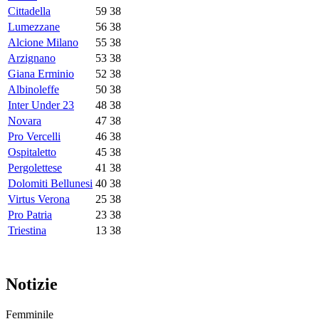
Cittadella
59
38
Lumezzane
56
38
Alcione Milano
55
38
Arzignano
53
38
Giana Erminio
52
38
Albinoleffe
50
38
Inter Under 23
48
38
Novara
47
38
Pro Vercelli
46
38
Ospitaletto
45
38
Pergolettese
41
38
Dolomiti Bellunesi
40
38
Virtus Verona
25
38
Pro Patria
23
38
Triestina
13
38
Notizie
Femminile