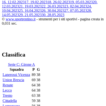
16.
12.02.2023
17.
19.02.2023
18.
26.02.2023
19.
05.03.2023
20.
12.03.2023
21.
19.03.2023
22.
26.03.2023
23.
02.04.2023
24.
10.04.2023
25.
16.04.2023
26.
30.04.2023
27.
07.05.2023
28.
14.05.2023
29.
21.05.2023
30.
28.05.2023
©
www.sportrentino.it
- strumenti per i siti sportivi - pagina creata in
0,031 sec.
Classifica
Serie C: Girone A
Squadra
P
G
Lanerossi Vicenza
89
38
Union Brescia
69
38
Renate
64
38
Lecco
64
38
Trento
63
38
Cittadella
59
38
Lumezzane
56
38