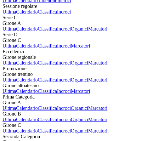
Ultima
Calendario
Tabellone
Incroci
Sessione regolare
Ultima
Calendario
Classifica
Incroci
Serie C
Girone A
Ultima
Calendario
Classifica
Incroci
Organici
Marcatori
Serie D
Girone C
Ultima
Calendario
Classifica
Incroci
Marcatori
Eccellenza
Girone regionale
Ultima
Calendario
Classifica
Incroci
Organici
Marcatori
Promozione
Girone trentino
Ultima
Calendario
Classifica
Incroci
Organici
Marcatori
Girone altoatesino
Ultima
Calendario
Classifica
Incroci
Marcatori
Prima Categoria
Girone A
Ultima
Calendario
Classifica
Incroci
Organici
Marcatori
Girone B
Ultima
Calendario
Classifica
Incroci
Organici
Marcatori
Girone C
Ultima
Calendario
Classifica
Incroci
Organici
Marcatori
Seconda Categoria