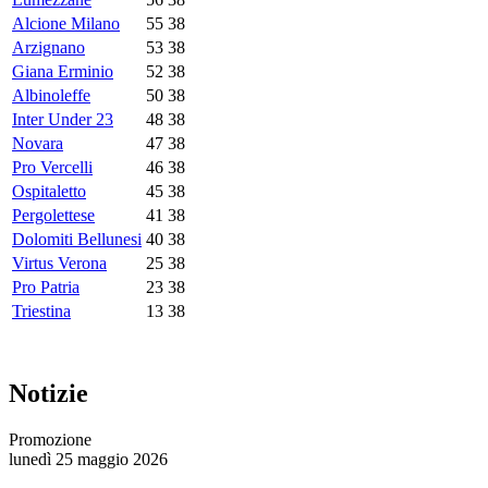
Alcione Milano
55
38
Arzignano
53
38
Giana Erminio
52
38
Albinoleffe
50
38
Inter Under 23
48
38
Novara
47
38
Pro Vercelli
46
38
Ospitaletto
45
38
Pergolettese
41
38
Dolomiti Bellunesi
40
38
Virtus Verona
25
38
Pro Patria
23
38
Triestina
13
38
Notizie
Promozione
lunedì 25 maggio 2026