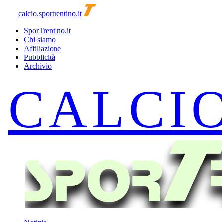
calcio.sportrentino.it
SporTrentino.it
Chi siamo
Affiliazione
Pubblicità
Archivio