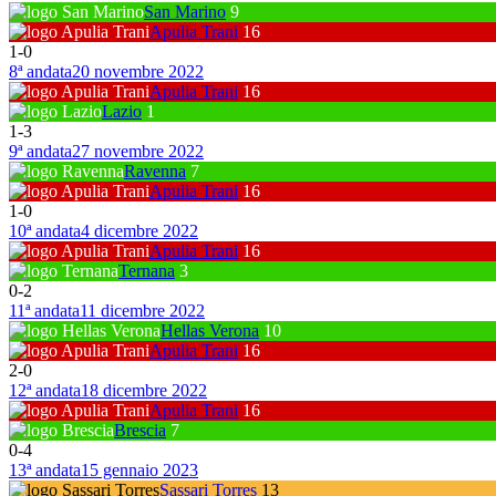
San Marino
9
Apulia Trani
16
1
-
0
8ª andata
20 novembre 2022
Apulia Trani
16
Lazio
1
1
-
3
9ª andata
27 novembre 2022
Ravenna
7
Apulia Trani
16
1
-
0
10ª andata
4 dicembre 2022
Apulia Trani
16
Ternana
3
0
-
2
11ª andata
11 dicembre 2022
Hellas Verona
10
Apulia Trani
16
2
-
0
12ª andata
18 dicembre 2022
Apulia Trani
16
Brescia
7
0
-
4
13ª andata
15 gennaio 2023
Sassari Torres
13