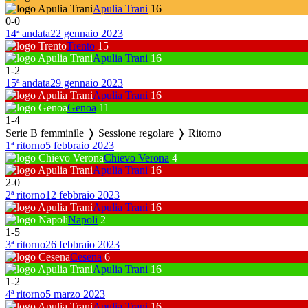
Apulia Trani
16
0
-
0
14ª andata
22 gennaio 2023
Trento
15
Apulia Trani
16
1
-
2
15ª andata
29 gennaio 2023
Apulia Trani
16
Genoa
11
1
-
4
Serie B femminile ❭ Sessione regolare ❭ Ritorno
1ª ritorno
5 febbraio 2023
Chievo Verona
4
Apulia Trani
16
2
-
0
2ª ritorno
12 febbraio 2023
Apulia Trani
16
Napoli
2
1
-
5
3ª ritorno
26 febbraio 2023
Cesena
6
Apulia Trani
16
1
-
2
4ª ritorno
5 marzo 2023
Apulia Trani
16