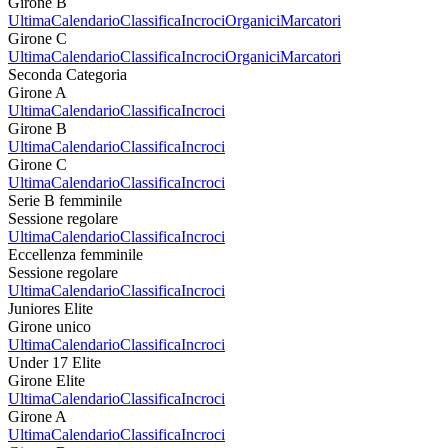
Girone B
Ultima
Calendario
Classifica
Incroci
Organici
Marcatori
Girone C
Ultima
Calendario
Classifica
Incroci
Organici
Marcatori
Seconda Categoria
Girone A
Ultima
Calendario
Classifica
Incroci
Girone B
Ultima
Calendario
Classifica
Incroci
Girone C
Ultima
Calendario
Classifica
Incroci
Serie B femminile
Sessione regolare
Ultima
Calendario
Classifica
Incroci
Eccellenza femminile
Sessione regolare
Ultima
Calendario
Classifica
Incroci
Juniores Elite
Girone unico
Ultima
Calendario
Classifica
Incroci
Under 17 Elite
Girone Elite
Ultima
Calendario
Classifica
Incroci
Girone A
Ultima
Calendario
Classifica
Incroci