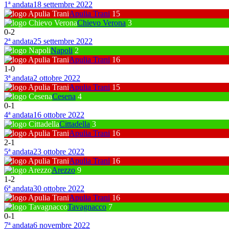
1ª andata
18 settembre 2022
Apulia Trani
15
Chievo Verona
3
0
-
2
2ª andata
25 settembre 2022
Napoli
2
Apulia Trani
16
1
-
0
3ª andata
2 ottobre 2022
Apulia Trani
15
Cesena
4
0
-
1
4ª andata
16 ottobre 2022
Cittadella
3
Apulia Trani
16
2
-
1
5ª andata
23 ottobre 2022
Apulia Trani
16
Arezzo
9
1
-
2
6ª andata
30 ottobre 2022
Apulia Trani
16
Tavagnacco
7
0
-
1
7ª andata
6 novembre 2022