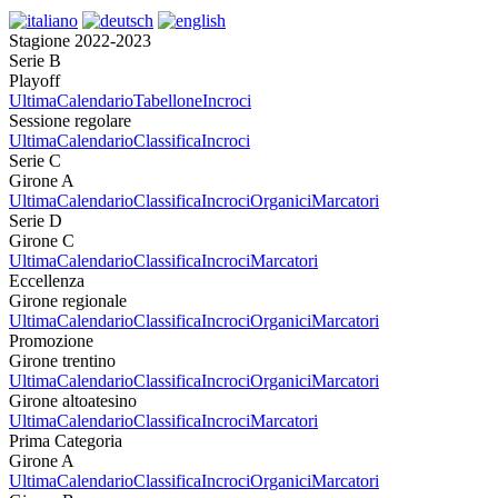
Stagione 2022-2023
Serie B
Playoff
Ultima
Calendario
Tabellone
Incroci
Sessione regolare
Ultima
Calendario
Classifica
Incroci
Serie C
Girone A
Ultima
Calendario
Classifica
Incroci
Organici
Marcatori
Serie D
Girone C
Ultima
Calendario
Classifica
Incroci
Marcatori
Eccellenza
Girone regionale
Ultima
Calendario
Classifica
Incroci
Organici
Marcatori
Promozione
Girone trentino
Ultima
Calendario
Classifica
Incroci
Organici
Marcatori
Girone altoatesino
Ultima
Calendario
Classifica
Incroci
Marcatori
Prima Categoria
Girone A
Ultima
Calendario
Classifica
Incroci
Organici
Marcatori