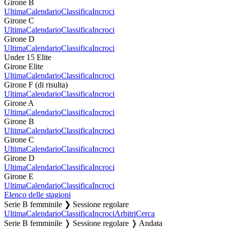
Girone B
Ultima
Calendario
Classifica
Incroci
Girone C
Ultima
Calendario
Classifica
Incroci
Girone D
Ultima
Calendario
Classifica
Incroci
Under 15 Elite
Girone Elite
Ultima
Calendario
Classifica
Incroci
Girone F (di risulta)
Ultima
Calendario
Classifica
Incroci
Girone A
Ultima
Calendario
Classifica
Incroci
Girone B
Ultima
Calendario
Classifica
Incroci
Girone C
Ultima
Calendario
Classifica
Incroci
Girone D
Ultima
Calendario
Classifica
Incroci
Girone E
Ultima
Calendario
Classifica
Incroci
Elenco delle stagioni
Serie B femminile ❯ Sessione regolare
Ultima
Calendario
Classifica
Incroci
Arbitri
Cerca
Serie B femminile ❭ Sessione regolare ❭ Andata