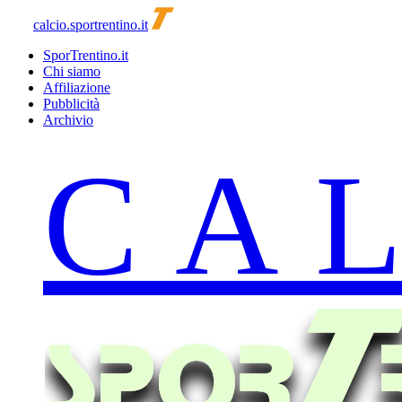
calcio.sportrentino.it
SporTrentino.it
Chi siamo
Affiliazione
Pubblicità
Archivio