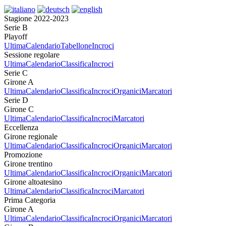
Stagione 2022-2023
Serie B
Playoff
Ultima
Calendario
Tabellone
Incroci
Sessione regolare
Ultima
Calendario
Classifica
Incroci
Serie C
Girone A
Ultima
Calendario
Classifica
Incroci
Organici
Marcatori
Serie D
Girone C
Ultima
Calendario
Classifica
Incroci
Marcatori
Eccellenza
Girone regionale
Ultima
Calendario
Classifica
Incroci
Organici
Marcatori
Promozione
Girone trentino
Ultima
Calendario
Classifica
Incroci
Organici
Marcatori
Girone altoatesino
Ultima
Calendario
Classifica
Incroci
Marcatori
Prima Categoria
Girone A
Ultima
Calendario
Classifica
Incroci
Organici
Marcatori