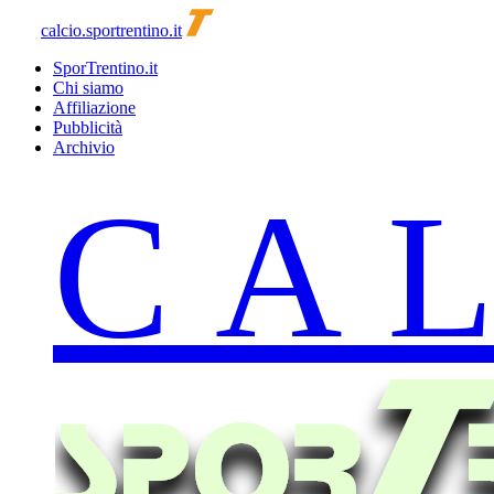
calcio.sportrentino.it
SporTrentino.it
Chi siamo
Affiliazione
Pubblicità
Archivio