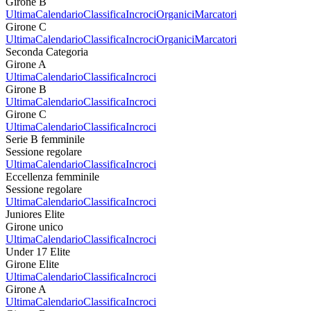
Girone B
Ultima
Calendario
Classifica
Incroci
Organici
Marcatori
Girone C
Ultima
Calendario
Classifica
Incroci
Organici
Marcatori
Seconda Categoria
Girone A
Ultima
Calendario
Classifica
Incroci
Girone B
Ultima
Calendario
Classifica
Incroci
Girone C
Ultima
Calendario
Classifica
Incroci
Serie B femminile
Sessione regolare
Ultima
Calendario
Classifica
Incroci
Eccellenza femminile
Sessione regolare
Ultima
Calendario
Classifica
Incroci
Juniores Elite
Girone unico
Ultima
Calendario
Classifica
Incroci
Under 17 Elite
Girone Elite
Ultima
Calendario
Classifica
Incroci
Girone A
Ultima
Calendario
Classifica
Incroci