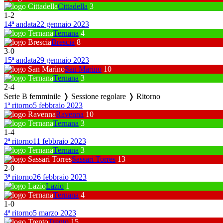
Cittadella
3
1
-
2
14ª andata
22 gennaio 2023
Ternana
4
Brescia
8
3
-
0
15ª andata
29 gennaio 2023
San Marino
10
Ternana
3
2
-
4
Serie B femminile ❭ Sessione regolare ❭ Ritorno
1ª ritorno
5 febbraio 2023
Ravenna
10
Ternana
3
1
-
4
2ª ritorno
11 febbraio 2023
Ternana
3
Sassari Torres
13
2
-
0
3ª ritorno
26 febbraio 2023
Lazio
1
Ternana
4
1
-
0
4ª ritorno
5 marzo 2023
Trento
15