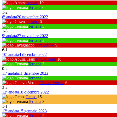
Arezzo
10
Ternana
6
1
-
2
8ª andata
20 novembre 2022
Cesena
6
Ternana
5
1
-
3
9ª andata
27 novembre 2022
Ternana
3
Tavagnacco
9
6
-
1
10ª andata
4 dicembre 2022
Apulia Trani
16
Ternana
3
0
-
2
11ª andata
11 dicembre 2022
Ternana
2
Chievo Verona
6
3
-
2
12ª andata
18 dicembre 2022
Genoa
15
Ternana
3
1
-
1
13ª andata
15 gennaio 2023
Ternana
5