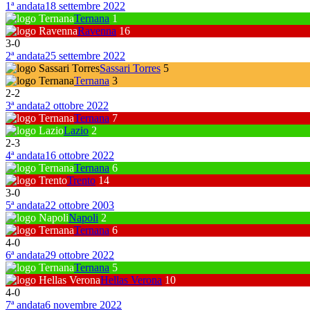
1ª andata
18 settembre 2022
Ternana
1
Ravenna
16
3
-
0
2ª andata
25 settembre 2022
Sassari Torres
5
Ternana
3
2
-
2
3ª andata
2 ottobre 2022
Ternana
7
Lazio
2
2
-
3
4ª andata
16 ottobre 2022
Ternana
6
Trento
14
3
-
0
5ª andata
22 ottobre 2003
Napoli
2
Ternana
6
4
-
0
6ª andata
29 ottobre 2022
Ternana
5
Hellas Verona
10
4
-
0
7ª andata
6 novembre 2022