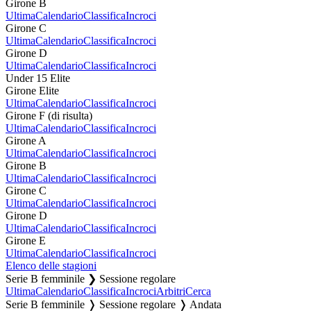
Girone B
Ultima
Calendario
Classifica
Incroci
Girone C
Ultima
Calendario
Classifica
Incroci
Girone D
Ultima
Calendario
Classifica
Incroci
Under 15 Elite
Girone Elite
Ultima
Calendario
Classifica
Incroci
Girone F (di risulta)
Ultima
Calendario
Classifica
Incroci
Girone A
Ultima
Calendario
Classifica
Incroci
Girone B
Ultima
Calendario
Classifica
Incroci
Girone C
Ultima
Calendario
Classifica
Incroci
Girone D
Ultima
Calendario
Classifica
Incroci
Girone E
Ultima
Calendario
Classifica
Incroci
Elenco delle stagioni
Serie B femminile ❯ Sessione regolare
Ultima
Calendario
Classifica
Incroci
Arbitri
Cerca
Serie B femminile ❭ Sessione regolare ❭ Andata