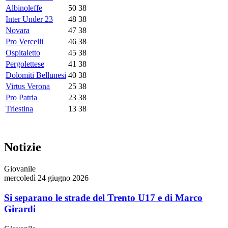
Albinoleffe
50
38
Inter Under 23
48
38
Novara
47
38
Pro Vercelli
46
38
Ospitaletto
45
38
Pergolettese
41
38
Dolomiti Bellunesi
40
38
Virtus Verona
25
38
Pro Patria
23
38
Triestina
13
38
Notizie
Giovanile
mercoledì 24 giugno 2026
Si separano le strade del Trento U17 e di Marco
Girardi