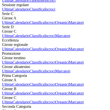
Ultima
Calendario
Tabellone
Incroci
Sessione regolare
Ultima
Calendario
Classifica
Incroci
Serie C
Girone A
Ultima
Calendario
Classifica
Incroci
Organici
Marcatori
Serie D
Girone C
Ultima
Calendario
Classifica
Incroci
Marcatori
Eccellenza
Girone regionale
Ultima
Calendario
Classifica
Incroci
Organici
Marcatori
Promozione
Girone trentino
Ultima
Calendario
Classifica
Incroci
Organici
Marcatori
Girone altoatesino
Ultima
Calendario
Classifica
Incroci
Marcatori
Prima Categoria
Girone A
Ultima
Calendario
Classifica
Incroci
Organici
Marcatori
Girone B
Ultima
Calendario
Classifica
Incroci
Organici
Marcatori
Girone C
Ultima
Calendario
Classifica
Incroci
Organici
Marcatori
Seconda Categoria