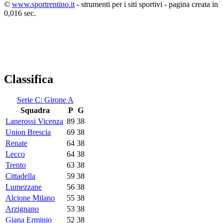
©
www.sportrentino.it
- strumenti per i siti sportivi - pagina creata in
0,016 sec.
Classifica
Serie C: Girone A
Squadra
P
G
Lanerossi Vicenza
89
38
Union Brescia
69
38
Renate
64
38
Lecco
64
38
Trento
63
38
Cittadella
59
38
Lumezzane
56
38
Alcione Milano
55
38
Arzignano
53
38
Giana Erminio
52
38