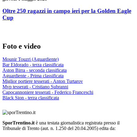
Oltre 250 ragazzi in campo ieri per la Golden Eagle
Cup
Foto e video
Mounir Touzri (Aguardiente)
Bar Eldorado - terza classificata
Aston Birra - seconda classificata
Aguardiente - Prima classificata
Miglior portiere tesserati - Anton Turtarov
Mvp tesserati - Cristiano Subranni
Capocannoniere tesserati - Federico Franceschi
Black Sion - terza classificata
SporTrentino.it
è una testata giornalistica registrata presso il
Tribunale di Trento (aut. n. 1.250 del 20.04.2005) edita da: