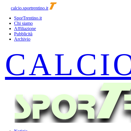
calcio.sportrentino.it
SporTrentino.it
Chi siamo
Affiliazione
Pubblicità
Archivio