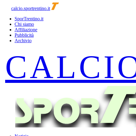
calcio.sportrentino.it
SporTrentino.it
Chi siamo
Affiliazione
Pubblicità
Archivio