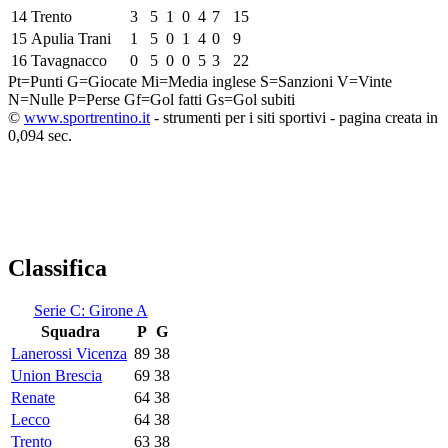
14
Trento
3
5
1
0
4
7
15
15
Apulia Trani
1
5
0
1
4
0
9
16
Tavagnacco
0
5
0
0
5
3
22
Pt=Punti
G=Giocate
Mi=Media inglese
S=Sanzioni
V=Vinte
N=Nulle
P=Perse
Gf=Gol fatti
Gs=Gol subiti
©
www.sportrentino.it
- strumenti per i siti sportivi - pagina creata in
0,094 sec.
Classifica
Serie C: Girone A
Squadra
P
G
Lanerossi Vicenza
89
38
Union Brescia
69
38
Renate
64
38
Lecco
64
38
Trento
63
38