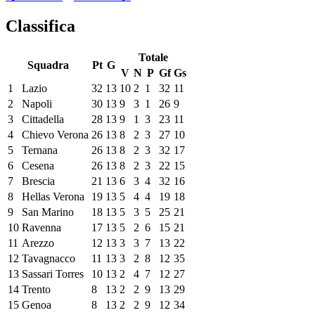
Classifica
Totale
Squadra
Pt
G
V
N
P
Gf
Gs
1
Lazio
32
13
10
2
1
32
11
2
Napoli
30
13
9
3
1
26
9
3
Cittadella
28
13
9
1
3
23
11
4
Chievo Verona
26
13
8
2
3
27
10
5
Ternana
26
13
8
2
3
32
17
6
Cesena
26
13
8
2
3
22
15
7
Brescia
21
13
6
3
4
32
16
8
Hellas Verona
19
13
5
4
4
19
18
9
San Marino
18
13
5
3
5
25
21
10
Ravenna
17
13
5
2
6
15
21
11
Arezzo
12
13
3
3
7
13
22
12
Tavagnacco
11
13
3
2
8
12
35
13
Sassari Torres
10
13
2
4
7
12
27
14
Trento
8
13
2
2
9
13
29
15
Genoa
8
13
2
2
9
12
34