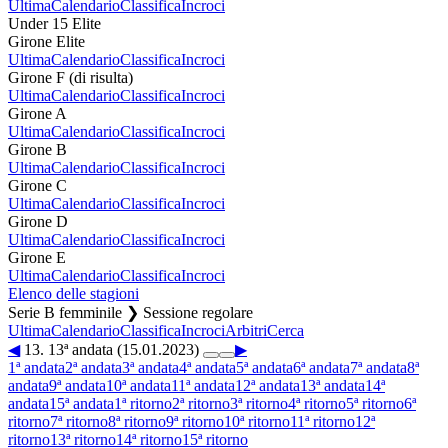
Ultima
Calendario
Classifica
Incroci
Under 15 Elite
Girone Elite
Ultima
Calendario
Classifica
Incroci
Girone F (di risulta)
Ultima
Calendario
Classifica
Incroci
Girone A
Ultima
Calendario
Classifica
Incroci
Girone B
Ultima
Calendario
Classifica
Incroci
Girone C
Ultima
Calendario
Classifica
Incroci
Girone D
Ultima
Calendario
Classifica
Incroci
Girone E
Ultima
Calendario
Classifica
Incroci
Elenco delle stagioni
Serie B femminile ❯ Sessione regolare
Ultima
Calendario
Classifica
Incroci
Arbitri
Cerca
◀
13. 13ª andata (15.01.2023)
▶
1ª andata
2ª andata
3ª andata
4ª andata
5ª andata
6ª andata
7ª andata
8ª
andata
9ª andata
10ª andata
11ª andata
12ª andata
13ª andata
14ª
andata
15ª andata
1ª ritorno
2ª ritorno
3ª ritorno
4ª ritorno
5ª ritorno
6ª
ritorno
7ª ritorno
8ª ritorno
9ª ritorno
10ª ritorno
11ª ritorno
12ª
ritorno
13ª ritorno
14ª ritorno
15ª ritorno