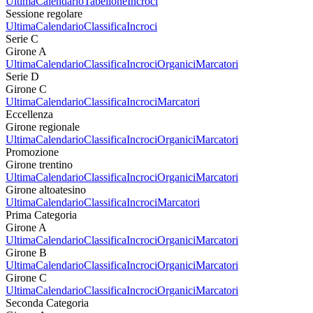
Ultima
Calendario
Tabellone
Incroci
Sessione regolare
Ultima
Calendario
Classifica
Incroci
Serie C
Girone A
Ultima
Calendario
Classifica
Incroci
Organici
Marcatori
Serie D
Girone C
Ultima
Calendario
Classifica
Incroci
Marcatori
Eccellenza
Girone regionale
Ultima
Calendario
Classifica
Incroci
Organici
Marcatori
Promozione
Girone trentino
Ultima
Calendario
Classifica
Incroci
Organici
Marcatori
Girone altoatesino
Ultima
Calendario
Classifica
Incroci
Marcatori
Prima Categoria
Girone A
Ultima
Calendario
Classifica
Incroci
Organici
Marcatori
Girone B
Ultima
Calendario
Classifica
Incroci
Organici
Marcatori
Girone C
Ultima
Calendario
Classifica
Incroci
Organici
Marcatori
Seconda Categoria