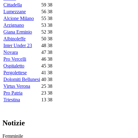
Cittadella
59
38
Lumezzane
56
38
Alcione Milano
55
38
Arzignano
53
38
Giana Erminio
52
38
Albinoleffe
50
38
Inter Under 23
48
38
Novara
47
38
Pro Vercelli
46
38
Ospitaletto
45
38
Pergolettese
41
38
Dolomiti Bellunesi
40
38
Virtus Verona
25
38
Pro Patria
23
38
Triestina
13
38
Notizie
Femminile