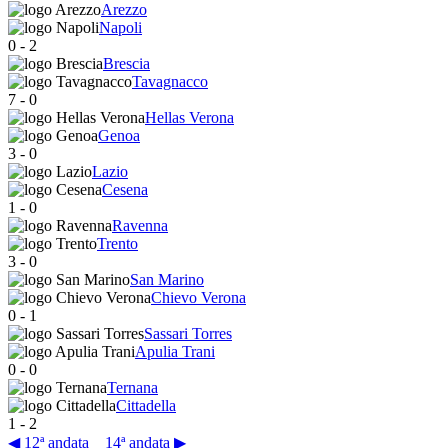
Arezzo
Napoli
0
-
2
Brescia
Tavagnacco
7
-
0
Hellas Verona
Genoa
3
-
0
Lazio
Cesena
1
-
0
Ravenna
Trento
3
-
0
San Marino
Chievo Verona
0
-
1
Sassari Torres
Apulia Trani
0
-
0
Ternana
Cittadella
1
-
2
◀ 12ª andata
14ª andata ▶