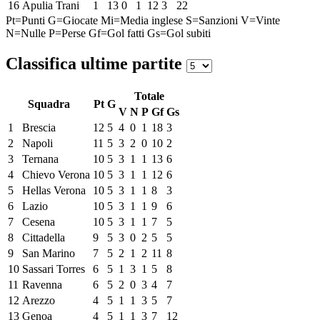
16
Apulia Trani
1
13
0
1
12
3
22
Pt=Punti
G=Giocate
Mi=Media inglese
S=Sanzioni
V=Vinte
N=Nulle
P=Perse
Gf=Gol fatti
Gs=Gol subiti
Classifica ultime partite
Totale
Squadra
Pt
G
V
N
P
Gf
Gs
1
Brescia
12
5
4
0
1
18
3
2
Napoli
11
5
3
2
0
10
2
3
Ternana
10
5
3
1
1
13
6
4
Chievo Verona
10
5
3
1
1
12
6
5
Hellas Verona
10
5
3
1
1
8
3
6
Lazio
10
5
3
1
1
9
6
7
Cesena
10
5
3
1
1
7
5
8
Cittadella
9
5
3
0
2
5
5
9
San Marino
7
5
2
1
2
11
8
10
Sassari Torres
6
5
1
3
1
5
8
11
Ravenna
6
5
2
0
3
4
7
12
Arezzo
4
5
1
1
3
5
7
13
Genoa
4
5
1
1
3
7
12