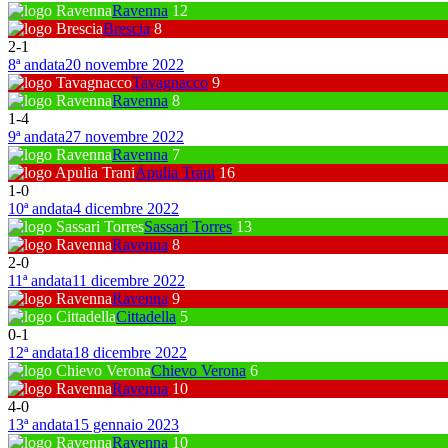
Ravenna
12
Brescia
8
2
-
1
8ª andata
20 novembre 2022
Tavagnacco
9
Ravenna
8
1
-
4
9ª andata
27 novembre 2022
Ravenna
7
Apulia Trani
16
1
-
0
10ª andata
4 dicembre 2022
Sassari Torres
13
Ravenna
8
2
-
0
11ª andata
11 dicembre 2022
Ravenna
9
Cittadella
5
0
-
1
12ª andata
18 dicembre 2022
Chievo Verona
6
Ravenna
10
4
-
0
13ª andata
15 gennaio 2023
Ravenna
10