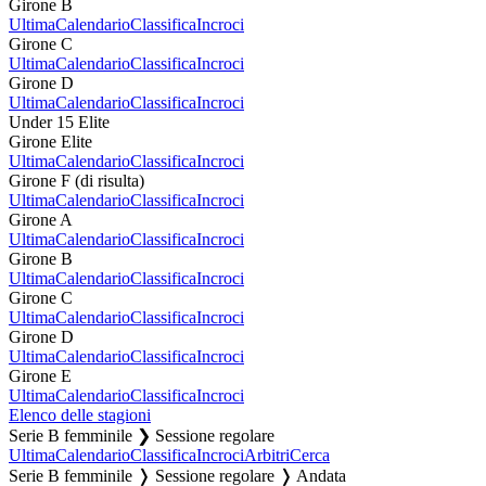
Girone B
Ultima
Calendario
Classifica
Incroci
Girone C
Ultima
Calendario
Classifica
Incroci
Girone D
Ultima
Calendario
Classifica
Incroci
Under 15 Elite
Girone Elite
Ultima
Calendario
Classifica
Incroci
Girone F (di risulta)
Ultima
Calendario
Classifica
Incroci
Girone A
Ultima
Calendario
Classifica
Incroci
Girone B
Ultima
Calendario
Classifica
Incroci
Girone C
Ultima
Calendario
Classifica
Incroci
Girone D
Ultima
Calendario
Classifica
Incroci
Girone E
Ultima
Calendario
Classifica
Incroci
Elenco delle stagioni
Serie B femminile ❯ Sessione regolare
Ultima
Calendario
Classifica
Incroci
Arbitri
Cerca
Serie B femminile ❭ Sessione regolare ❭ Andata