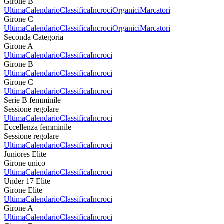
Girone B
Ultima
Calendario
Classifica
Incroci
Organici
Marcatori
Girone C
Ultima
Calendario
Classifica
Incroci
Organici
Marcatori
Seconda Categoria
Girone A
Ultima
Calendario
Classifica
Incroci
Girone B
Ultima
Calendario
Classifica
Incroci
Girone C
Ultima
Calendario
Classifica
Incroci
Serie B femminile
Sessione regolare
Ultima
Calendario
Classifica
Incroci
Eccellenza femminile
Sessione regolare
Ultima
Calendario
Classifica
Incroci
Juniores Elite
Girone unico
Ultima
Calendario
Classifica
Incroci
Under 17 Elite
Girone Elite
Ultima
Calendario
Classifica
Incroci
Girone A
Ultima
Calendario
Classifica
Incroci