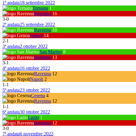
1ª andata
18 settembre 2022
Ternana
1
Ravenna
16
3
-
0
2ª andata
25 settembre 2022
Ravenna
10
Genoa
14
2
-
1
3ª andata
2 ottobre 2022
San Marino
8
Ravenna
13
3
-
1
4ª andata
16 ottobre 2022
Ravenna
12
Napoli
2
1
-
1
5ª andata
23 ottobre 2022
Cesena
4
Ravenna
12
1
-
1
6ª andata
30 ottobre 2022
Lazio
1
Ravenna
12
3
-
0
7ª andata
6 novembre 2022