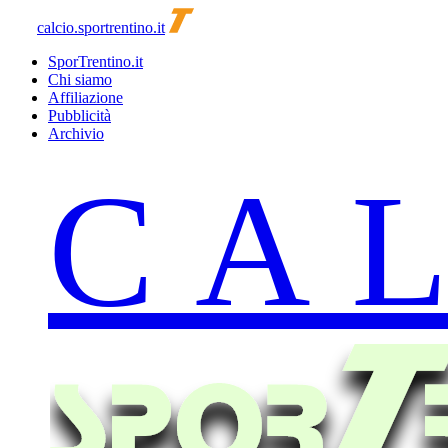
calcio.sportrentino.it
SporTrentino.it
Chi siamo
Affiliazione
Pubblicità
Archivio