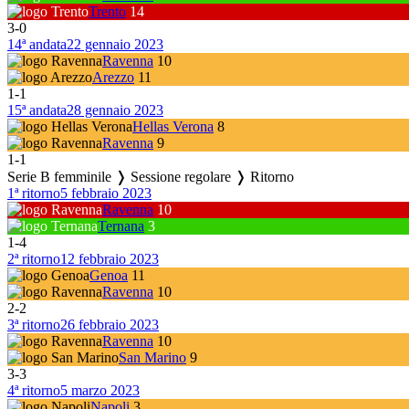
Trento
14
3
-
0
14ª andata
22 gennaio 2023
Ravenna
10
Arezzo
11
1
-
1
15ª andata
28 gennaio 2023
Hellas Verona
8
Ravenna
9
1
-
1
Serie B femminile ❭ Sessione regolare ❭ Ritorno
1ª ritorno
5 febbraio 2023
Ravenna
10
Ternana
3
1
-
4
2ª ritorno
12 febbraio 2023
Genoa
11
Ravenna
10
2
-
2
3ª ritorno
26 febbraio 2023
Ravenna
10
San Marino
9
3
-
3
4ª ritorno
5 marzo 2023
Napoli
3