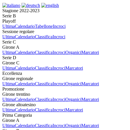
Stagione 2022-2023
Serie B
Playoff
Ultima
Calendario
Tabellone
Incroci
Sessione regolare
Ultima
Calendario
Classifica
Incroci
Serie C
Girone A
Ultima
Calendario
Classifica
Incroci
Organici
Marcatori
Serie D
Girone C
Ultima
Calendario
Classifica
Incroci
Marcatori
Eccellenza
Girone regionale
Ultima
Calendario
Classifica
Incroci
Organici
Marcatori
Promozione
Girone trentino
Ultima
Calendario
Classifica
Incroci
Organici
Marcatori
Girone altoatesino
Ultima
Calendario
Classifica
Incroci
Marcatori
Prima Categoria
Girone A
Ultima
Calendario
Classifica
Incroci
Organici
Marcatori