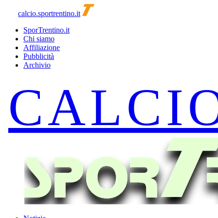
calcio.sportrentino.it
SporTrentino.it
Chi siamo
Affiliazione
Pubblicità
Archivio