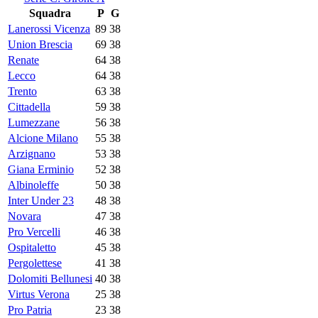
Squadra
P
G
Lanerossi Vicenza
89
38
Union Brescia
69
38
Renate
64
38
Lecco
64
38
Trento
63
38
Cittadella
59
38
Lumezzane
56
38
Alcione Milano
55
38
Arzignano
53
38
Giana Erminio
52
38
Albinoleffe
50
38
Inter Under 23
48
38
Novara
47
38
Pro Vercelli
46
38
Ospitaletto
45
38
Pergolettese
41
38
Dolomiti Bellunesi
40
38
Virtus Verona
25
38
Pro Patria
23
38