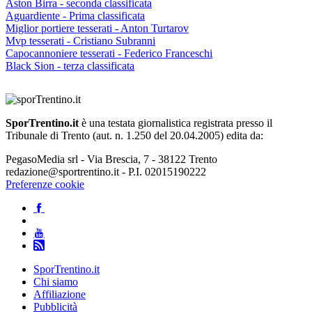
Aston Birra - seconda classificata
Aguardiente - Prima classificata
Miglior portiere tesserati - Anton Turtarov
Mvp tesserati - Cristiano Subranni
Capocannoniere tesserati - Federico Franceschi
Black Sion - terza classificata
SporTrentino.it
è una testata giornalistica registrata presso il
Tribunale di Trento (aut. n. 1.250 del 20.04.2005) edita da:
PegasoMedia srl - Via Brescia, 7 - 38122 Trento
redazione@sportrentino.it - P.I. 02015190222
Preferenze cookie
SporTrentino.it
Chi siamo
Affiliazione
Pubblicità