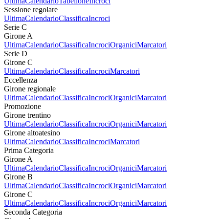
Ultima
Calendario
Tabellone
Incroci
Sessione regolare
Ultima
Calendario
Classifica
Incroci
Serie C
Girone A
Ultima
Calendario
Classifica
Incroci
Organici
Marcatori
Serie D
Girone C
Ultima
Calendario
Classifica
Incroci
Marcatori
Eccellenza
Girone regionale
Ultima
Calendario
Classifica
Incroci
Organici
Marcatori
Promozione
Girone trentino
Ultima
Calendario
Classifica
Incroci
Organici
Marcatori
Girone altoatesino
Ultima
Calendario
Classifica
Incroci
Marcatori
Prima Categoria
Girone A
Ultima
Calendario
Classifica
Incroci
Organici
Marcatori
Girone B
Ultima
Calendario
Classifica
Incroci
Organici
Marcatori
Girone C
Ultima
Calendario
Classifica
Incroci
Organici
Marcatori
Seconda Categoria