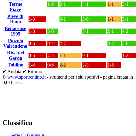
Terme
1-0
2-1
4-1
1-1
3-1
Fiavé
Pieve di
1-3
3-1
3-0
1-1
3-1
Bono
Benacense
1-3
3-0
5-1
2-1
4-2
1905
Pinzolo
0-6
0-4
2-7
3-2
3-0
Valrendena
Riva del
0-5
4-5
1-1
0-1
1-2
Garda
Toblino
1-4
0-6
2-2
2-3
1-5
✔ Andata
✔ Ritorno
©
www.sportrentino.it
- strumenti per i siti sportivi - pagina creata in
0,016 sec.
Classifica
Serie C: Girone A