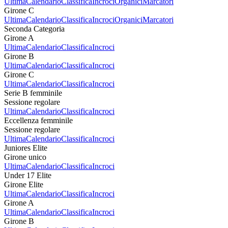
Ultima
Calendario
Classifica
Incroci
Organici
Marcatori
Girone C
Ultima
Calendario
Classifica
Incroci
Organici
Marcatori
Seconda Categoria
Girone A
Ultima
Calendario
Classifica
Incroci
Girone B
Ultima
Calendario
Classifica
Incroci
Girone C
Ultima
Calendario
Classifica
Incroci
Serie B femminile
Sessione regolare
Ultima
Calendario
Classifica
Incroci
Eccellenza femminile
Sessione regolare
Ultima
Calendario
Classifica
Incroci
Juniores Elite
Girone unico
Ultima
Calendario
Classifica
Incroci
Under 17 Elite
Girone Elite
Ultima
Calendario
Classifica
Incroci
Girone A
Ultima
Calendario
Classifica
Incroci
Girone B