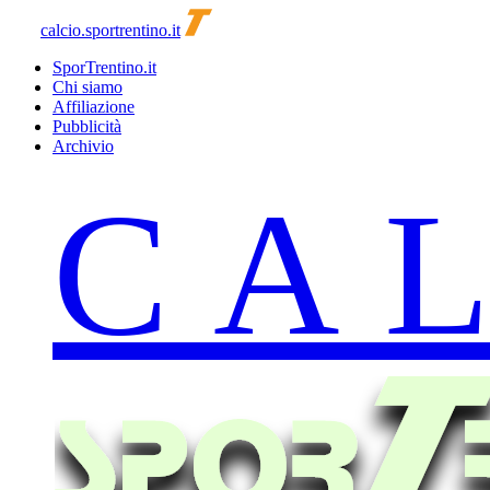
calcio.sportrentino.it
SporTrentino.it
Chi siamo
Affiliazione
Pubblicità
Archivio