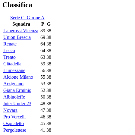
Classifica
Serie C: Girone A
Squadra
P
G
Lanerossi Vicenza
89
38
Union Brescia
69
38
Renate
64
38
Lecco
64
38
Trento
63
38
Cittadella
59
38
Lumezzane
56
38
Alcione Milano
55
38
Arzignano
53
38
Giana Erminio
52
38
Albinoleffe
50
38
Inter Under 23
48
38
Novara
47
38
Pro Vercelli
46
38
Ospitaletto
45
38
Pergolettese
41
38