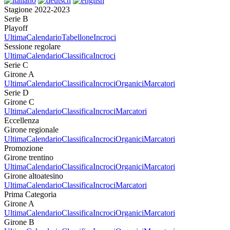
Stagione 2022-2023
Serie B
Playoff
Ultima
Calendario
Tabellone
Incroci
Sessione regolare
Ultima
Calendario
Classifica
Incroci
Serie C
Girone A
Ultima
Calendario
Classifica
Incroci
Organici
Marcatori
Serie D
Girone C
Ultima
Calendario
Classifica
Incroci
Marcatori
Eccellenza
Girone regionale
Ultima
Calendario
Classifica
Incroci
Organici
Marcatori
Promozione
Girone trentino
Ultima
Calendario
Classifica
Incroci
Organici
Marcatori
Girone altoatesino
Ultima
Calendario
Classifica
Incroci
Marcatori
Prima Categoria
Girone A
Ultima
Calendario
Classifica
Incroci
Organici
Marcatori
Girone B