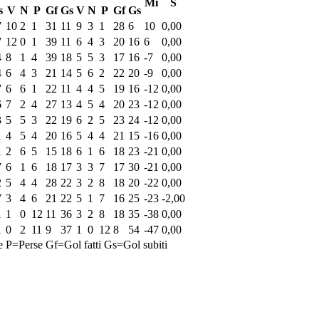
Mi
S
s
V
N
P
Gf
Gs
V
N
P
Gf
Gs
7
10
2
1
31
11
9
3
1
28
6
10
0,00
7
12
0
1
39
11
6
4
3
20
16
6
0,00
4
8
1
4
39
18
5
5
3
17
16
-7
0,00
4
6
4
3
21
14
5
6
2
22
20
-9
0,00
7
6
6
1
22
11
4
4
5
19
16
-12
0,00
6
7
2
4
27
13
4
5
4
20
23
-12
0,00
3
5
5
3
22
19
6
2
5
23
24
-12
0,00
1
4
5
4
20
16
5
4
4
21
15
-16
0,00
1
2
6
5
15
18
6
1
6
18
23
-21
0,00
7
6
1
6
18
17
3
3
7
17
30
-21
0,00
2
5
4
4
28
22
3
2
8
18
20
-22
0,00
7
3
4
6
21
22
5
1
7
16
25
-23
-2,00
1
1
0
12
11
36
3
2
8
18
35
-38
0,00
1
0
2
11
9
37
1
0
12
8
54
-47
0,00
e
P=Perse
Gf=Gol fatti
Gs=Gol subiti