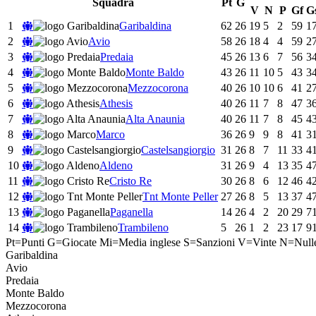
Squadra
Pt
G
V
N
P
Gf
G
1
Garibaldina
62
26
19
5
2
59
1
2
Avio
58
26
18
4
4
59
2
3
Predaia
45
26
13
6
7
56
3
4
Monte Baldo
43
26
11
10
5
43
3
5
Mezzocorona
40
26
10
10
6
41
2
6
Athesis
40
26
11
7
8
47
3
7
Alta Anaunia
40
26
11
7
8
45
4
8
Marco
36
26
9
9
8
41
3
9
Castelsangiorgio
31
26
8
7
11
33
4
10
Aldeno
31
26
9
4
13
35
4
11
Cristo Re
30
26
8
6
12
46
4
12
Tnt Monte Peller
27
26
8
5
13
37
4
13
Paganella
14
26
4
2
20
29
7
14
Trambileno
5
26
1
2
23
17
9
Pt=Punti
G=Giocate
Mi=Media inglese
S=Sanzioni
V=Vinte
N=Null
Garibaldina
Avio
Predaia
Monte Baldo
Mezzocorona