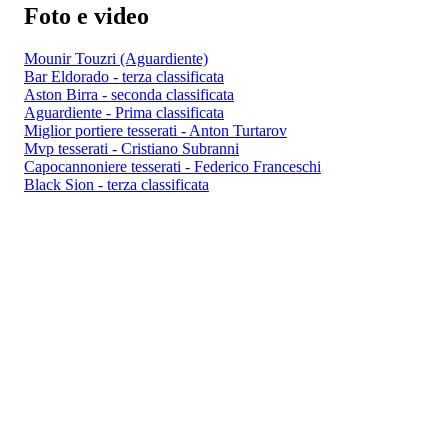
Foto e video
Mounir Touzri (Aguardiente)
Bar Eldorado - terza classificata
Aston Birra - seconda classificata
Aguardiente - Prima classificata
Miglior portiere tesserati - Anton Turtarov
Mvp tesserati - Cristiano Subranni
Capocannoniere tesserati - Federico Franceschi
Black Sion - terza classificata