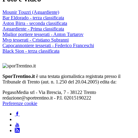
Mounir Touzri (Aguardiente)
Bar Eldorado - terza classificata
Aston Birra - seconda classificata
Aguardiente - Prima classificata
Miglior portiere tesserati - Anton Turtarov
Mvp tesserati - Cristiano Subranni
Capocannoniere tesserati - Federico Franceschi
Black Sion - terza classificata
SporTrentino.it
è una testata giornalistica registrata presso il
Tribunale di Trento (aut. n. 1.250 del 20.04.2005) edita da:
PegasoMedia srl - Via Brescia, 7 - 38122 Trento
redazione@sportrentino.it - P.I. 02015190222
Preferenze cookie