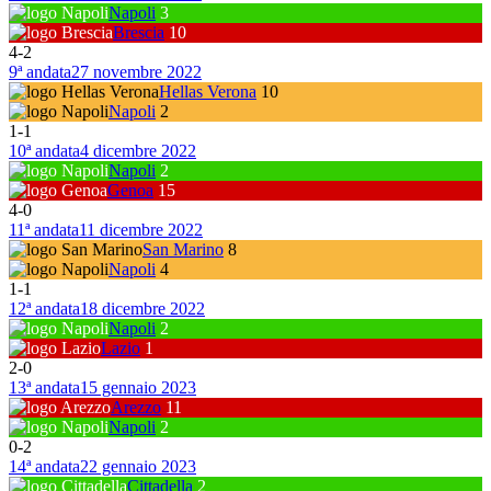
Napoli
3
Brescia
10
4
-
2
9ª andata
27 novembre 2022
Hellas Verona
10
Napoli
2
1
-
1
10ª andata
4 dicembre 2022
Napoli
2
Genoa
15
4
-
0
11ª andata
11 dicembre 2022
San Marino
8
Napoli
4
1
-
1
12ª andata
18 dicembre 2022
Napoli
2
Lazio
1
2
-
0
13ª andata
15 gennaio 2023
Arezzo
11
Napoli
2
0
-
2
14ª andata
22 gennaio 2023
Cittadella
2