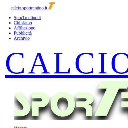
calcio.sportrentino.it
SporTrentino.it
Chi siamo
Affiliazione
Pubblicità
Archivio