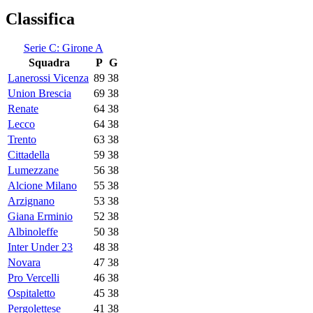
Classifica
Serie C: Girone A
Squadra
P
G
Lanerossi Vicenza
89
38
Union Brescia
69
38
Renate
64
38
Lecco
64
38
Trento
63
38
Cittadella
59
38
Lumezzane
56
38
Alcione Milano
55
38
Arzignano
53
38
Giana Erminio
52
38
Albinoleffe
50
38
Inter Under 23
48
38
Novara
47
38
Pro Vercelli
46
38
Ospitaletto
45
38
Pergolettese
41
38