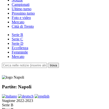
Notizie
Campionati
Ultimo turno
Prossimo turno
Foto e video
Mercato
Città di Trento
Serie B
Serie C
Serie D
Eccellenza
Femminile
Mercato
Partite: Napoli
Stagione 2022-2023
Serie B