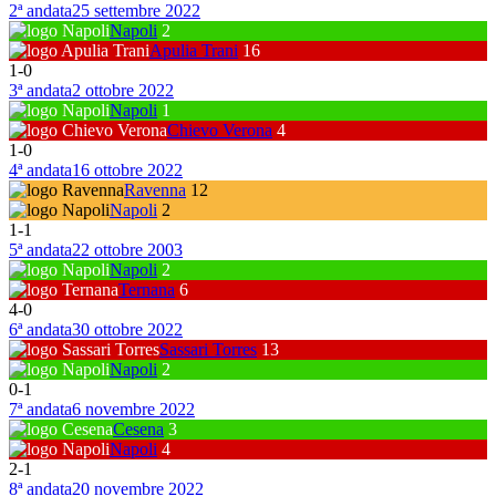
2ª andata
25 settembre 2022
Napoli
2
Apulia Trani
16
1
-
0
3ª andata
2 ottobre 2022
Napoli
1
Chievo Verona
4
1
-
0
4ª andata
16 ottobre 2022
Ravenna
12
Napoli
2
1
-
1
5ª andata
22 ottobre 2003
Napoli
2
Ternana
6
4
-
0
6ª andata
30 ottobre 2022
Sassari Torres
13
Napoli
2
0
-
1
7ª andata
6 novembre 2022
Cesena
3
Napoli
4
2
-
1
8ª andata
20 novembre 2022