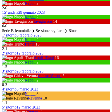
Napoli
3
2
-
0
15ª andata
29 gennaio 2023
Napoli
2
Tavagnacco
14
6
-
0
Serie B femminile ❭ Sessione regolare ❭ Ritorno
1ª ritorno
5 febbraio 2023
Napoli
2
Trento
15
2
-
1
2ª ritorno
12 febbraio 2023
Apulia Trani
16
Napoli
2
1
-
5
3ª ritorno
26 febbraio 2023
Chievo Verona
5
Napoli
2
0
-
3
4ª ritorno
5 marzo 2023
Napoli
3
Ravenna
10
1
-
1
5ª ritorno
12 marzo 2023
Ternana
4