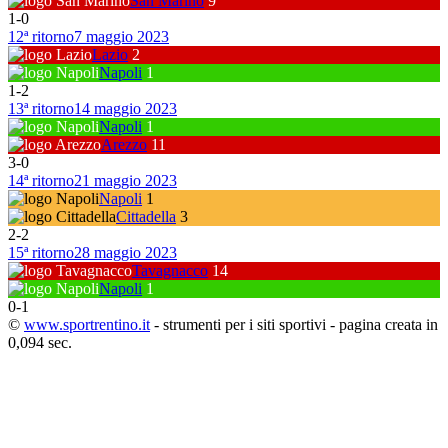
San Marino
9
1
-
0
12ª ritorno
7 maggio 2023
Lazio
2
Napoli
1
1
-
2
13ª ritorno
14 maggio 2023
Napoli
1
Arezzo
11
3
-
0
14ª ritorno
21 maggio 2023
Napoli
1
Cittadella
3
2
-
2
15ª ritorno
28 maggio 2023
Tavagnacco
14
Napoli
1
0
-
1
©
www.sportrentino.it
- strumenti per i siti sportivi - pagina creata in
0,094 sec.