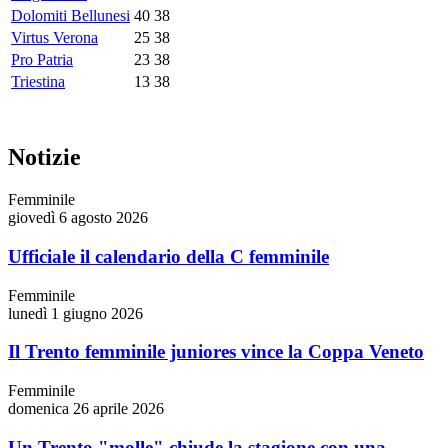
Dolomiti Bellunesi
40
38
Virtus Verona
25
38
Pro Patria
23
38
Triestina
13
38
Notizie
Femminile
giovedì 6 agosto 2026
Ufficiale il calendario della C femminile
Femminile
lunedì 1 giugno 2026
Il Trento femminile juniores vince la Coppa Veneto
Femminile
domenica 26 aprile 2026
Un Trento "molle" chiude la stagione con una