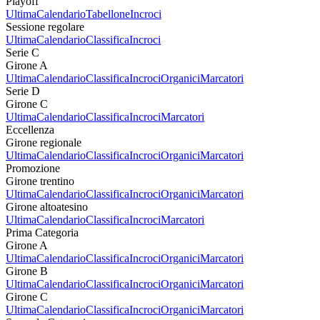
Playoff
Ultima
Calendario
Tabellone
Incroci
Sessione regolare
Ultima
Calendario
Classifica
Incroci
Serie C
Girone A
Ultima
Calendario
Classifica
Incroci
Organici
Marcatori
Serie D
Girone C
Ultima
Calendario
Classifica
Incroci
Marcatori
Eccellenza
Girone regionale
Ultima
Calendario
Classifica
Incroci
Organici
Marcatori
Promozione
Girone trentino
Ultima
Calendario
Classifica
Incroci
Organici
Marcatori
Girone altoatesino
Ultima
Calendario
Classifica
Incroci
Marcatori
Prima Categoria
Girone A
Ultima
Calendario
Classifica
Incroci
Organici
Marcatori
Girone B
Ultima
Calendario
Classifica
Incroci
Organici
Marcatori
Girone C
Ultima
Calendario
Classifica
Incroci
Organici
Marcatori