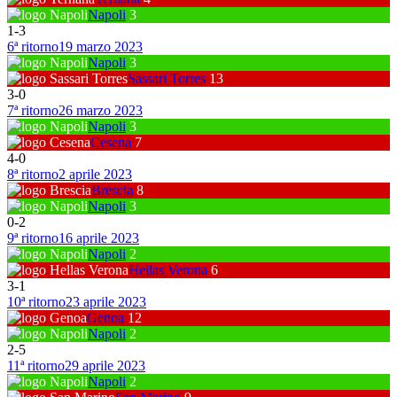
Napoli
3
1
-
3
6ª ritorno
19 marzo 2023
Napoli
3
Sassari Torres
13
3
-
0
7ª ritorno
26 marzo 2023
Napoli
3
Cesena
7
4
-
0
8ª ritorno
2 aprile 2023
Brescia
8
Napoli
3
0
-
2
9ª ritorno
16 aprile 2023
Napoli
2
Hellas Verona
6
3
-
1
10ª ritorno
23 aprile 2023
Genoa
12
Napoli
2
2
-
5
11ª ritorno
29 aprile 2023
Napoli
2