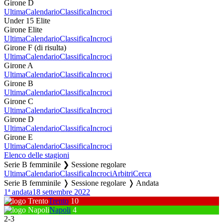
Girone D
Ultima
Calendario
Classifica
Incroci
Under 15 Elite
Girone Elite
Ultima
Calendario
Classifica
Incroci
Girone F (di risulta)
Ultima
Calendario
Classifica
Incroci
Girone A
Ultima
Calendario
Classifica
Incroci
Girone B
Ultima
Calendario
Classifica
Incroci
Girone C
Ultima
Calendario
Classifica
Incroci
Girone D
Ultima
Calendario
Classifica
Incroci
Girone E
Ultima
Calendario
Classifica
Incroci
Elenco delle stagioni
Serie B femminile ❯ Sessione regolare
Ultima
Calendario
Classifica
Incroci
Arbitri
Cerca
Serie B femminile ❭ Sessione regolare ❭ Andata
1ª andata
18 settembre 2022
Trento
10
Napoli
4
2
-
3