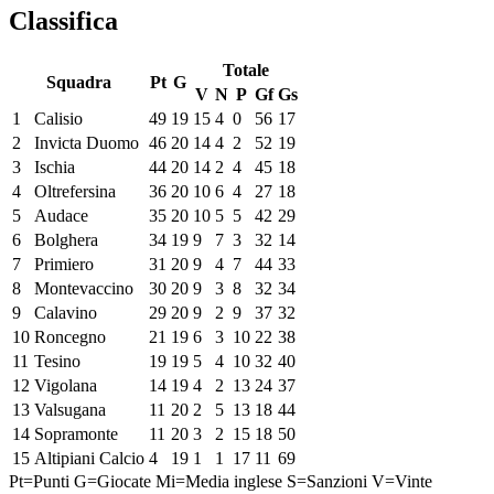
Classifica
Totale
Squadra
Pt
G
V
N
P
Gf
Gs
1
Calisio
49
19
15
4
0
56
17
2
Invicta Duomo
46
20
14
4
2
52
19
3
Ischia
44
20
14
2
4
45
18
4
Oltrefersina
36
20
10
6
4
27
18
5
Audace
35
20
10
5
5
42
29
6
Bolghera
34
19
9
7
3
32
14
7
Primiero
31
20
9
4
7
44
33
8
Montevaccino
30
20
9
3
8
32
34
9
Calavino
29
20
9
2
9
37
32
10
Roncegno
21
19
6
3
10
22
38
11
Tesino
19
19
5
4
10
32
40
12
Vigolana
14
19
4
2
13
24
37
13
Valsugana
11
20
2
5
13
18
44
14
Sopramonte
11
20
3
2
15
18
50
15
Altipiani Calcio
4
19
1
1
17
11
69
Pt=Punti
G=Giocate
Mi=Media inglese
S=Sanzioni
V=Vinte