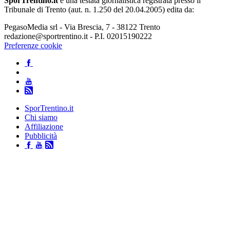
SporTrentino.it
è una testata giornalistica registrata presso il
Tribunale di Trento (aut. n. 1.250 del 20.04.2005) edita da:
PegasoMedia srl - Via Brescia, 7 - 38122 Trento
redazione@sportrentino.it - P.I. 02015190222
Preferenze cookie
SporTrentino.it
Chi siamo
Affiliazione
Pubblicità