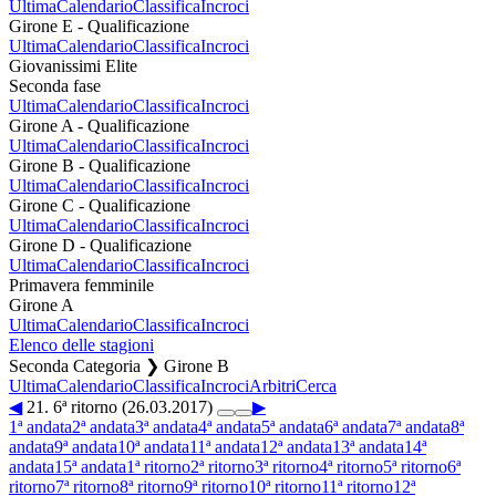
Ultima
Calendario
Classifica
Incroci
Girone E - Qualificazione
Ultima
Calendario
Classifica
Incroci
Giovanissimi Elite
Seconda fase
Ultima
Calendario
Classifica
Incroci
Girone A - Qualificazione
Ultima
Calendario
Classifica
Incroci
Girone B - Qualificazione
Ultima
Calendario
Classifica
Incroci
Girone C - Qualificazione
Ultima
Calendario
Classifica
Incroci
Girone D - Qualificazione
Ultima
Calendario
Classifica
Incroci
Primavera femminile
Girone A
Ultima
Calendario
Classifica
Incroci
Elenco delle stagioni
Seconda Categoria ❯ Girone B
Ultima
Calendario
Classifica
Incroci
Arbitri
Cerca
◀
21. 6ª ritorno (26.03.2017)
▶
1ª andata
2ª andata
3ª andata
4ª andata
5ª andata
6ª andata
7ª andata
8ª
andata
9ª andata
10ª andata
11ª andata
12ª andata
13ª andata
14ª
andata
15ª andata
1ª ritorno
2ª ritorno
3ª ritorno
4ª ritorno
5ª ritorno
6ª
ritorno
7ª ritorno
8ª ritorno
9ª ritorno
10ª ritorno
11ª ritorno
12ª