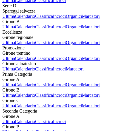
Ultima
Calendario
Classifica
Incroci
Serie D
Spareggi salvezza
Ultima
Calendario
Classifica
Incroci
Organici
Marcatori
Girone B
Ultima
Calendario
Classifica
Incroci
Organici
Marcatori
Eccellenza
Girone regionale
Ultima
Calendario
Classifica
Incroci
Organici
Marcatori
Promozione
Girone trentino
Ultima
Calendario
Classifica
Incroci
Organici
Marcatori
Girone altoatesino
Ultima
Calendario
Classifica
Incroci
Marcatori
Prima Categoria
Girone A
Ultima
Calendario
Classifica
Incroci
Organici
Marcatori
Girone B
Ultima
Calendario
Classifica
Incroci
Organici
Marcatori
Girone C
Ultima
Calendario
Classifica
Incroci
Organici
Marcatori
Seconda Categoria
Girone A
Ultima
Calendario
Classifica
Incroci
Girone B