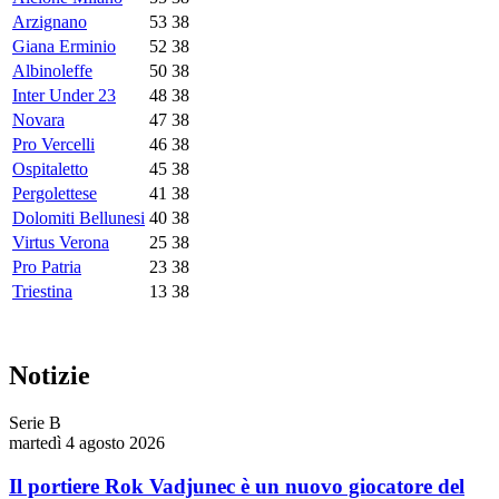
Arzignano
53
38
Giana Erminio
52
38
Albinoleffe
50
38
Inter Under 23
48
38
Novara
47
38
Pro Vercelli
46
38
Ospitaletto
45
38
Pergolettese
41
38
Dolomiti Bellunesi
40
38
Virtus Verona
25
38
Pro Patria
23
38
Triestina
13
38
Notizie
Serie B
martedì 4 agosto 2026
Il portiere Rok Vadjunec è un nuovo giocatore del