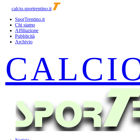
calcio.sportrentino.it
SporTrentino.it
Chi siamo
Affiliazione
Pubblicità
Archivio