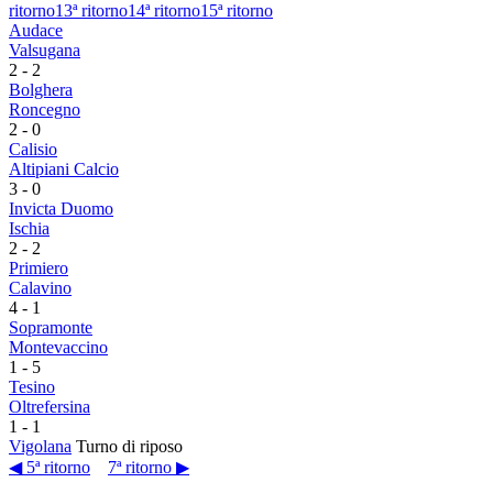
ritorno
13ª ritorno
14ª ritorno
15ª ritorno
Audace
Valsugana
2
-
2
Bolghera
Roncegno
2
-
0
Calisio
Altipiani Calcio
3
-
0
Invicta Duomo
Ischia
2
-
2
Primiero
Calavino
4
-
1
Sopramonte
Montevaccino
1
-
5
Tesino
Oltrefersina
1
-
1
Vigolana
Turno di riposo
◀ 5ª ritorno
7ª ritorno ▶