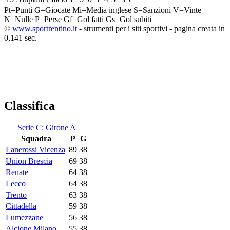
Pt=Punti
G=Giocate
Mi=Media inglese
S=Sanzioni
V=Vinte
N=Nulle
P=Perse
Gf=Gol fatti
Gs=Gol subiti
©
www.sportrentino.it
- strumenti per i siti sportivi - pagina creata in
0,141 sec.
Classifica
Serie C: Girone A
Squadra
P
G
Lanerossi Vicenza
89
38
Union Brescia
69
38
Renate
64
38
Lecco
64
38
Trento
63
38
Cittadella
59
38
Lumezzane
56
38
Alcione Milano
55
38