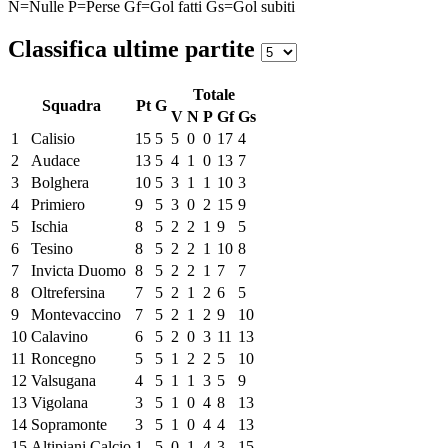
N=Nulle
P=Perse
Gf=Gol fatti
Gs=Gol subiti
Classifica ultime partite
Totale
Squadra
Pt
G
V
N
P
Gf
Gs
1
Calisio
15
5
5
0
0
17
4
2
Audace
13
5
4
1
0
13
7
3
Bolghera
10
5
3
1
1
10
3
4
Primiero
9
5
3
0
2
15
9
5
Ischia
8
5
2
2
1
9
5
6
Tesino
8
5
2
2
1
10
8
7
Invicta Duomo
8
5
2
2
1
7
7
8
Oltrefersina
7
5
2
1
2
6
5
9
Montevaccino
7
5
2
1
2
9
10
10
Calavino
6
5
2
0
3
11
13
11
Roncegno
5
5
1
2
2
5
10
12
Valsugana
4
5
1
1
3
5
9
13
Vigolana
3
5
1
0
4
8
13
14
Sopramonte
3
5
1
0
4
4
13
15
Altipiani Calcio
1
5
0
1
4
3
15