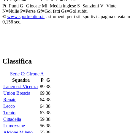
Pt=Punti
G=Giocate
Mi=Media inglese
S=Sanzioni
V=Vinte
N=Nulle
P=Perse
Gf=Gol fatti
Gs=Gol subiti
©
www.sportrentino.it
- strumenti per i siti sportivi - pagina creata in
0,156 sec.
Classifica
Serie C: Girone A
Squadra
P
G
Lanerossi Vicenza
89
38
Union Brescia
69
38
Renate
64
38
Lecco
64
38
Trento
63
38
Cittadella
59
38
Lumezzane
56
38
Alcione Milano
55
38