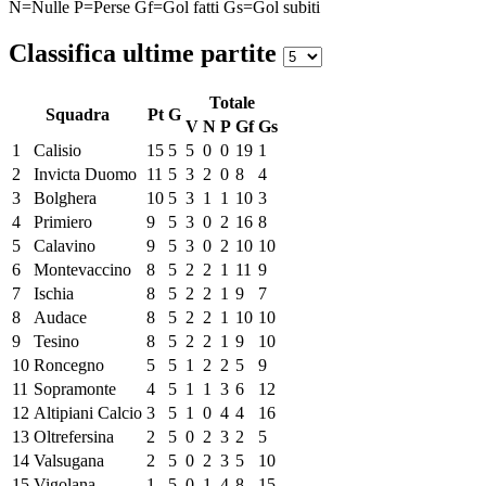
N=Nulle
P=Perse
Gf=Gol fatti
Gs=Gol subiti
Classifica ultime partite
Totale
Squadra
Pt
G
V
N
P
Gf
Gs
1
Calisio
15
5
5
0
0
19
1
2
Invicta Duomo
11
5
3
2
0
8
4
3
Bolghera
10
5
3
1
1
10
3
4
Primiero
9
5
3
0
2
16
8
5
Calavino
9
5
3
0
2
10
10
6
Montevaccino
8
5
2
2
1
11
9
7
Ischia
8
5
2
2
1
9
7
8
Audace
8
5
2
2
1
10
10
9
Tesino
8
5
2
2
1
9
10
10
Roncegno
5
5
1
2
2
5
9
11
Sopramonte
4
5
1
1
3
6
12
12
Altipiani Calcio
3
5
1
0
4
4
16
13
Oltrefersina
2
5
0
2
3
2
5
14
Valsugana
2
5
0
2
3
5
10
15
Vigolana
1
5
0
1
4
8
15