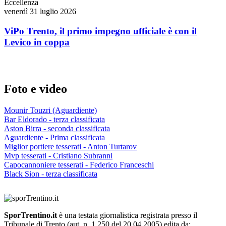
Eccellenza
venerdì 31 luglio 2026
ViPo Trento, il primo impegno ufficiale è con il
Levico in coppa
Foto e video
Mounir Touzri (Aguardiente)
Bar Eldorado - terza classificata
Aston Birra - seconda classificata
Aguardiente - Prima classificata
Miglior portiere tesserati - Anton Turtarov
Mvp tesserati - Cristiano Subranni
Capocannoniere tesserati - Federico Franceschi
Black Sion - terza classificata
SporTrentino.it
è una testata giornalistica registrata presso il
Tribunale di Trento (aut. n. 1.250 del 20.04.2005) edita da: