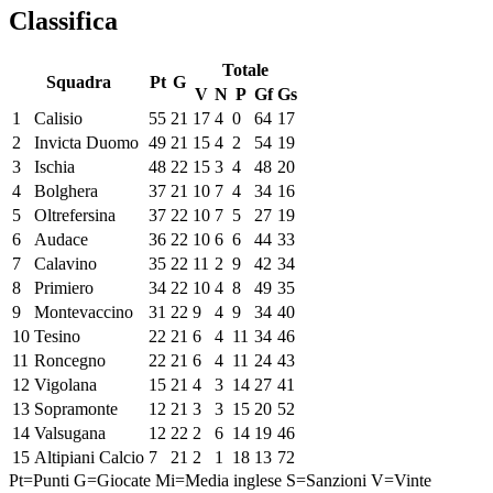
Classifica
Totale
Squadra
Pt
G
V
N
P
Gf
Gs
1
Calisio
55
21
17
4
0
64
17
2
Invicta Duomo
49
21
15
4
2
54
19
3
Ischia
48
22
15
3
4
48
20
4
Bolghera
37
21
10
7
4
34
16
5
Oltrefersina
37
22
10
7
5
27
19
6
Audace
36
22
10
6
6
44
33
7
Calavino
35
22
11
2
9
42
34
8
Primiero
34
22
10
4
8
49
35
9
Montevaccino
31
22
9
4
9
34
40
10
Tesino
22
21
6
4
11
34
46
11
Roncegno
22
21
6
4
11
24
43
12
Vigolana
15
21
4
3
14
27
41
13
Sopramonte
12
21
3
3
15
20
52
14
Valsugana
12
22
2
6
14
19
46
15
Altipiani Calcio
7
21
2
1
18
13
72
Pt=Punti
G=Giocate
Mi=Media inglese
S=Sanzioni
V=Vinte