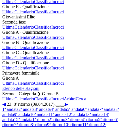
Ultima
Calendario
Classifica
Incroci
Girone E - Qualificazione
Ultima
Calendario
Classifica
Incroci
Giovanissimi Elite
Seconda fase
Ultima
Calendario
Classifica
Incroci
Girone A - Qualificazione
Ultima
Calendario
Classifica
Incroci
Girone B - Qualificazione
Ultima
Calendario
Classifica
Incroci
Girone C - Qualificazione
Ultima
Calendario
Classifica
Incroci
Girone D - Qualificazione
Ultima
Calendario
Classifica
Incroci
Primavera femminile
Girone A
Ultima
Calendario
Classifica
Incroci
Elenco delle stagioni
Seconda Categoria ❯ Girone B
Ultima
Calendario
Classifica
Incroci
Arbitri
Cerca
◀
23. 8ª ritorno (09.04.2017)
▶
1ª andata
2ª andata
3ª andata
4ª andata
5ª andata
6ª andata
7ª andata
8ª
andata
9ª andata
10ª andata
11ª andata
12ª andata
13ª andata
14ª
andata
15ª andata
1ª ritorno
2ª ritorno
3ª ritorno
4ª ritorno
5ª ritorno
6ª
ritorno
7ª ritorno
8ª ritorno
9ª ritorno
10ª ritorno
11ª ritorno
12ª