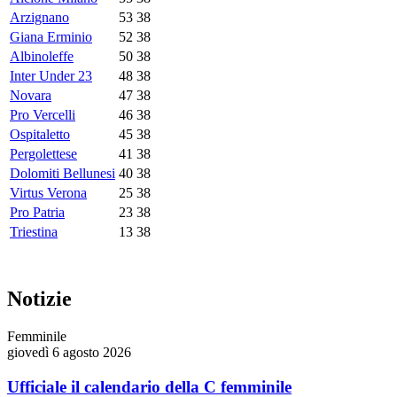
Arzignano
53
38
Giana Erminio
52
38
Albinoleffe
50
38
Inter Under 23
48
38
Novara
47
38
Pro Vercelli
46
38
Ospitaletto
45
38
Pergolettese
41
38
Dolomiti Bellunesi
40
38
Virtus Verona
25
38
Pro Patria
23
38
Triestina
13
38
Notizie
Femminile
giovedì 6 agosto 2026
Ufficiale il calendario della C femminile