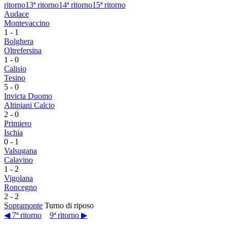
ritorno
13ª ritorno
14ª ritorno
15ª ritorno
Audace
Montevaccino
1
-
1
Bolghera
Oltrefersina
1
-
0
Calisio
Tesino
5
-
0
Invicta Duomo
Altipiani Calcio
2
-
0
Primiero
Ischia
0
-
1
Valsugana
Calavino
1
-
2
Vigolana
Roncegno
2
-
2
Sopramonte
Turno di riposo
◀ 7ª ritorno
9ª ritorno ▶