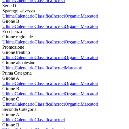
Ultima
Calendario
Classifica
Incroci
Serie D
Spareggi salvezza
Ultima
Calendario
Classifica
Incroci
Organici
Marcatori
Girone B
Ultima
Calendario
Classifica
Incroci
Organici
Marcatori
Eccellenza
Girone regionale
Ultima
Calendario
Classifica
Incroci
Organici
Marcatori
Promozione
Girone trentino
Ultima
Calendario
Classifica
Incroci
Organici
Marcatori
Girone altoatesino
Ultima
Calendario
Classifica
Incroci
Marcatori
Prima Categoria
Girone A
Ultima
Calendario
Classifica
Incroci
Organici
Marcatori
Girone B
Ultima
Calendario
Classifica
Incroci
Organici
Marcatori
Girone C
Ultima
Calendario
Classifica
Incroci
Organici
Marcatori
Seconda Categoria
Girone A
Ultima
Calendario
Classifica
Incroci
Girone B