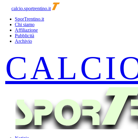
calcio.sportrentino.it
SporTrentino.it
Chi siamo
Affiliazione
Pubblicità
Archivio