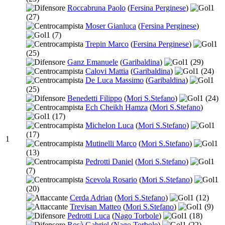
Roccabruna Paolo
(
Fersina Perginese
)
1
(27)
Moser Gianluca
(
Fersina Perginese
)
1
(7)
Trepin Marco
(
Fersina Perginese
)
1
(25)
Ganz Emanuele
(
Garibaldina
)
1
(29)
Calovi Mattia
(
Garibaldina
)
1
(24)
De Luca Massimo
(
Garibaldina
)
1
(25)
Benedetti Filippo
(
Mori S.Stefano
)
1
(24)
Ech Cheikh Hamza
(
Mori S.Stefano
)
1
(17)
Michelon Luca
(
Mori S.Stefano
)
1
(17)
1
Mutinelli Marco
(
Mori S.Stefano
)
1
(13)
Pedrotti Daniel
(
Mori S.Stefano
)
1
(7)
Scevola Rosario
(
Mori S.Stefano
)
1
(20)
Cerda Adrian
(
Mori S.Stefano
)
1
(12)
Trevisan Matteo
(
Mori S.Stefano
)
1
(9)
Pedrotti Luca
(
Nago Torbole
)
1
(18)
Rosà Gabriel
(
Nago Torbole
)
1
(22)