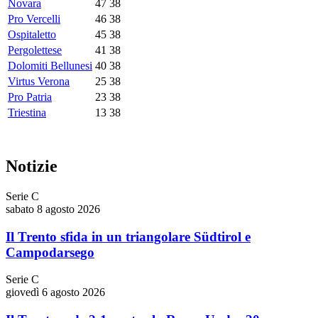
Novara
47
38
Pro Vercelli
46
38
Ospitaletto
45
38
Pergolettese
41
38
Dolomiti Bellunesi
40
38
Virtus Verona
25
38
Pro Patria
23
38
Triestina
13
38
Notizie
Serie C
sabato 8 agosto 2026
Il Trento sfida in un triangolare Südtirol e
Campodarsego
Serie C
giovedì 6 agosto 2026