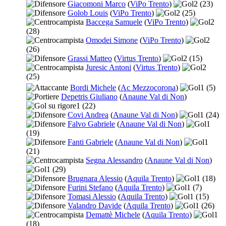
Giacomoni Marco
(
ViPo Trento
)
2
(23)
Golob Louis
(
ViPo Trento
)
2
(25)
Baccega Samuele
(
ViPo Trento
)
2
(28)
Omodei Simone
(
ViPo Trento
)
2
(26)
Grassi Matteo
(
Virtus Trento
)
2
(15)
Juresic Antoni
(
Virtus Trento
)
2
(25)
Bordi Michele
(
Ac Mezzocorona
)
1
(5)
Depetris Giuliano
(
Anaune Val di Non
)
1
(22)
Covi Andrea
(
Anaune Val di Non
)
1
(24)
Falvo Gabriele
(
Anaune Val di Non
)
1
(19)
Fanti Gabriele
(
Anaune Val di Non
)
1
(21)
Segna Alessandro
(
Anaune Val di Non
)
1
(29)
Brugnara Alessio
(
Aquila Trento
)
1
(18)
Furini Stefano
(
Aquila Trento
)
1
(7)
Tomasi Alessio
(
Aquila Trento
)
1
(15)
Valandro Davide
(
Aquila Trento
)
1
(26)
Demattè Michele
(
Aquila Trento
)
1
(18)