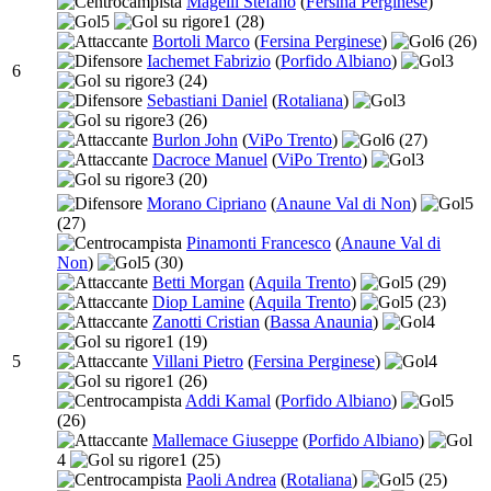
Magelli Stefano
(
Fersina Perginese
)
5
1
(28)
Bortoli Marco
(
Fersina Perginese
)
6
(26)
Iachemet Fabrizio
(
Porfido Albiano
)
3
6
3
(24)
Sebastiani Daniel
(
Rotaliana
)
3
3
(26)
Burlon John
(
ViPo Trento
)
6
(27)
Dacroce Manuel
(
ViPo Trento
)
3
3
(20)
Morano Cipriano
(
Anaune Val di Non
)
5
(27)
Pinamonti Francesco
(
Anaune Val di
Non
)
5
(30)
Betti Morgan
(
Aquila Trento
)
5
(29)
Diop Lamine
(
Aquila Trento
)
5
(23)
Zanotti Cristian
(
Bassa Anaunia
)
4
1
(19)
5
Villani Pietro
(
Fersina Perginese
)
4
1
(26)
Addi Kamal
(
Porfido Albiano
)
5
(26)
Mallemace Giuseppe
(
Porfido Albiano
)
4
1
(25)
Paoli Andrea
(
Rotaliana
)
5
(25)