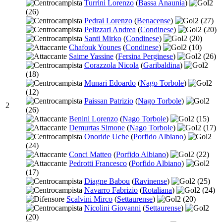
Turrini Lorenzo
(
Bassa Anaunia
)
2
(26)
Pedrai Lorenzo
(
Benacense
)
2
(27)
Pelizzari Andrea
(
Condinese
)
2
(20)
Santi Mirko
(
Condinese
)
2
(20)
Chafouk Younes
(
Condinese
)
2
(10)
Saime Yassine
(
Fersina Perginese
)
2
(26)
Corazzola Nicola
(
Garibaldina
)
2
(18)
Munari Edoardo
(
Nago Torbole
)
2
(12)
Paissan Patrizio
(
Nago Torbole
)
2
2
(26)
Benini Lorenzo
(
Nago Torbole
)
2
(15)
Demurtas Simone
(
Nago Torbole
)
2
(17)
Onoride Uche
(
Porfido Albiano
)
2
(24)
Conci Matteo
(
Porfido Albiano
)
2
(22)
Pedrotti Francesco
(
Porfido Albiano
)
2
(17)
Diagne Babou
(
Ravinense
)
2
(25)
Navarro Fabrizio
(
Rotaliana
)
2
(24)
Scalvini Mirco
(
Settaurense
)
2
(20)
Nicolini Giovanni
(
Settaurense
)
2
(20)