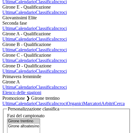
Ultima
Calendario
Classifica
Incroci
Girone E - Qualificazione
Ultima
Calendario
Classifica
Incroci
Giovanissimi Elite
Seconda fase
Ultima
Calendario
Classifica
Incroci
Girone A - Qualificazione
Ultima
Calendario
Classifica
Incroci
Girone B - Qualificazione
Ultima
Calendario
Classifica
Incroci
Girone C - Qualificazione
Ultima
Calendario
Classifica
Incroci
Girone D - Qualificazione
Ultima
Calendario
Classifica
Incroci
Primavera femminile
Girone A
Ultima
Calendario
Classifica
Incroci
Elenco delle stagioni
Promozione ❯ Girone trentino
Ultima
Calendario
Classifica
Incroci
Organici
Marcatori
Arbitri
Cerca
Personalizzazione classifica
Fasi del campionato