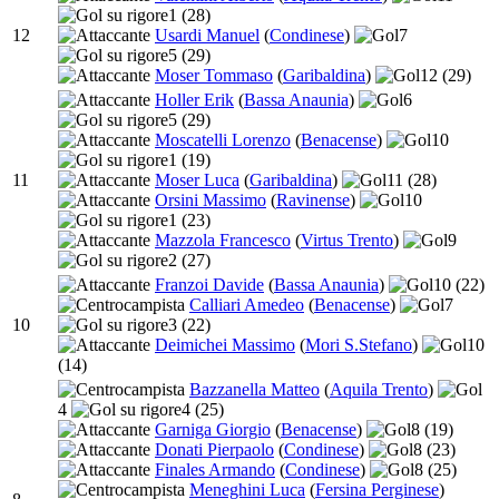
1
(28)
12
Usardi Manuel
(
Condinese
)
7
5
(29)
Moser Tommaso
(
Garibaldina
)
12
(29)
Holler Erik
(
Bassa Anaunia
)
6
5
(29)
Moscatelli Lorenzo
(
Benacense
)
10
1
(19)
11
Moser Luca
(
Garibaldina
)
11
(28)
Orsini Massimo
(
Ravinense
)
10
1
(23)
Mazzola Francesco
(
Virtus Trento
)
9
2
(27)
Franzoi Davide
(
Bassa Anaunia
)
10
(22)
Calliari Amedeo
(
Benacense
)
7
10
3
(22)
Deimichei Massimo
(
Mori S.Stefano
)
10
(14)
Bazzanella Matteo
(
Aquila Trento
)
4
4
(25)
Garniga Giorgio
(
Benacense
)
8
(19)
Donati Pierpaolo
(
Condinese
)
8
(23)
Finales Armando
(
Condinese
)
8
(25)
Meneghini Luca
(
Fersina Perginese
)