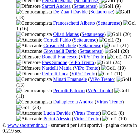
Pelizzari Mattia
(
Settaurense
)
1
(6)
Sartori Andrea
(
Settaurense
)
1
(9)
De Zuani Davide
(
Settaurense
)
1
(18)
Franceschetti Alberto
(
Settaurense
)
1
(16)
Oliari Matias
(
Settaurense
)
1
(20)
Corradi Fabio
(
Settaurense
)
1
(3)
Crosina Michele
(
Settaurense
)
1
(21)
Giovanelli Dario
(
Settaurense
)
1
(20)
Bonetti Francesco
(
ViPo Trento
)
1
(17)
Faes Simone
(
ViPo Trento
)
1
(24)
Nardelli Mattia
(
ViPo Trento
)
1
(19)
Pedrotti Luca
(
ViPo Trento
)
1
(11)
Minati Emanuele
(
ViPo Trento
)
1
(13)
Pedrotti Patricio
(
ViPo Trento
)
1
(11)
Dallapiccola Andrea
(
Virtus Trento
)
1
(23)
Lucin Davide
(
Virtus Trento
)
1
(8)
Perini Alessio
(
Virtus Trento
)
1
(10)
©
www.sportrentino.it
- strumenti per i siti sportivi - pagina creata in
0,219 sec.