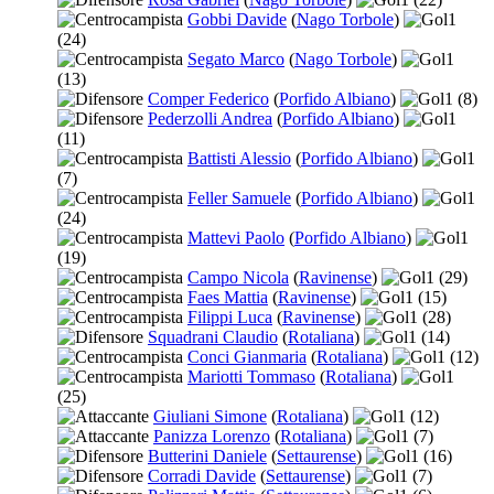
Gobbi Davide
(
Nago Torbole
)
1
(24)
Segato Marco
(
Nago Torbole
)
1
(13)
Comper Federico
(
Porfido Albiano
)
1
(8)
Pederzolli Andrea
(
Porfido Albiano
)
1
(11)
Battisti Alessio
(
Porfido Albiano
)
1
(7)
Feller Samuele
(
Porfido Albiano
)
1
(24)
Mattevi Paolo
(
Porfido Albiano
)
1
(19)
Campo Nicola
(
Ravinense
)
1
(29)
Faes Mattia
(
Ravinense
)
1
(15)
Filippi Luca
(
Ravinense
)
1
(28)
Squadrani Claudio
(
Rotaliana
)
1
(14)
Conci Gianmaria
(
Rotaliana
)
1
(12)
Mariotti Tommaso
(
Rotaliana
)
1
(25)
Giuliani Simone
(
Rotaliana
)
1
(12)
Panizza Lorenzo
(
Rotaliana
)
1
(7)
Butterini Daniele
(
Settaurense
)
1
(16)
Corradi Davide
(
Settaurense
)
1
(7)