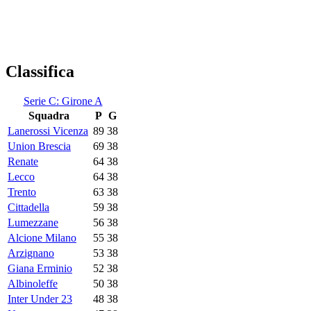
Classifica
Serie C: Girone A
Squadra
P
G
Lanerossi Vicenza
89
38
Union Brescia
69
38
Renate
64
38
Lecco
64
38
Trento
63
38
Cittadella
59
38
Lumezzane
56
38
Alcione Milano
55
38
Arzignano
53
38
Giana Erminio
52
38
Albinoleffe
50
38
Inter Under 23
48
38