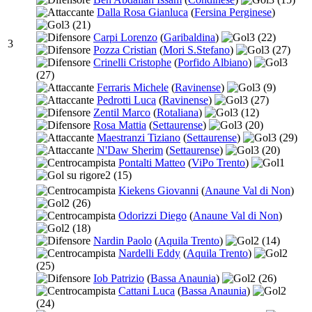
Dalla Rosa Gianluca
(
Fersina Perginese
)
3
(21)
Carpi Lorenzo
(
Garibaldina
)
3
(22)
3
Pozza Cristian
(
Mori S.Stefano
)
3
(27)
Crinelli Cristophe
(
Porfido Albiano
)
3
(27)
Ferraris Michele
(
Ravinense
)
3
(9)
Pedrotti Luca
(
Ravinense
)
3
(27)
Zentil Marco
(
Rotaliana
)
3
(12)
Rosa Mattia
(
Settaurense
)
3
(20)
Maestranzi Tiziano
(
Settaurense
)
3
(29)
N'Daw Sherim
(
Settaurense
)
3
(20)
Pontalti Matteo
(
ViPo Trento
)
1
2
(15)
Kiekens Giovanni
(
Anaune Val di Non
)
2
(26)
Odorizzi Diego
(
Anaune Val di Non
)
2
(18)
Nardin Paolo
(
Aquila Trento
)
2
(14)
Nardelli Eddy
(
Aquila Trento
)
2
(25)
Iob Patrizio
(
Bassa Anaunia
)
2
(26)
Cattani Luca
(
Bassa Anaunia
)
2
(24)