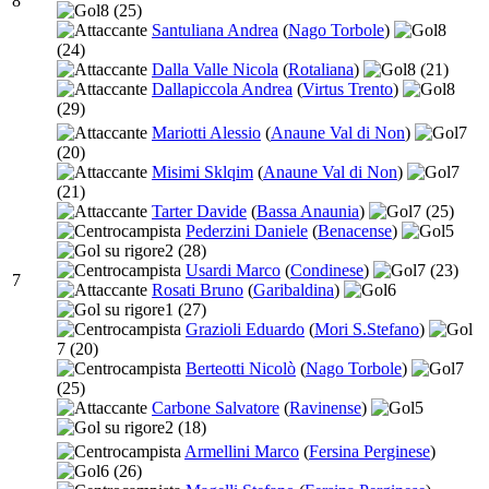
8
8
(25)
Santuliana Andrea
(
Nago Torbole
)
8
(24)
Dalla Valle Nicola
(
Rotaliana
)
8
(21)
Dallapiccola Andrea
(
Virtus Trento
)
8
(29)
Mariotti Alessio
(
Anaune Val di Non
)
7
(20)
Misimi Sklqim
(
Anaune Val di Non
)
7
(21)
Tarter Davide
(
Bassa Anaunia
)
7
(25)
Pederzini Daniele
(
Benacense
)
5
2
(28)
Usardi Marco
(
Condinese
)
7
(23)
7
Rosati Bruno
(
Garibaldina
)
6
1
(27)
Grazioli Eduardo
(
Mori S.Stefano
)
7
(20)
Berteotti Nicolò
(
Nago Torbole
)
7
(25)
Carbone Salvatore
(
Ravinense
)
5
2
(18)
Armellini Marco
(
Fersina Perginese
)
6
(26)