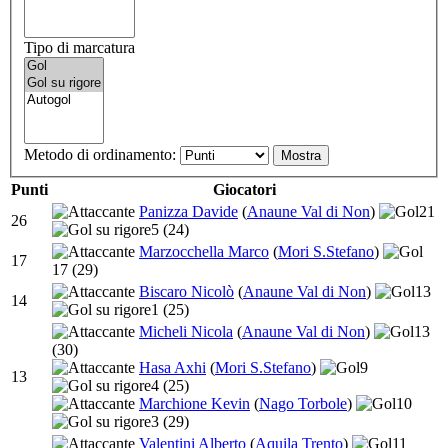
Tipo di marcatura
Metodo di ordinamento:
Punti
Giocatori
Panizza Davide
(
Anaune Val di Non
)
21
26
5
(24)
Marzocchella Marco
(
Mori S.Stefano
)
17
17
(29)
Biscaro Nicolò
(
Anaune Val di Non
)
13
14
1
(25)
Micheli Nicola
(
Anaune Val di Non
)
13
(30)
Hasa Axhi
(
Mori S.Stefano
)
9
13
4
(25)
Marchione Kevin
(
Nago Torbole
)
10
3
(29)
Valentini Alberto
(
Aquila Trento
)
11