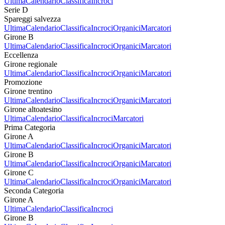
Ultima
Calendario
Classifica
Incroci
Serie D
Spareggi salvezza
Ultima
Calendario
Classifica
Incroci
Organici
Marcatori
Girone B
Ultima
Calendario
Classifica
Incroci
Organici
Marcatori
Eccellenza
Girone regionale
Ultima
Calendario
Classifica
Incroci
Organici
Marcatori
Promozione
Girone trentino
Ultima
Calendario
Classifica
Incroci
Organici
Marcatori
Girone altoatesino
Ultima
Calendario
Classifica
Incroci
Marcatori
Prima Categoria
Girone A
Ultima
Calendario
Classifica
Incroci
Organici
Marcatori
Girone B
Ultima
Calendario
Classifica
Incroci
Organici
Marcatori
Girone C
Ultima
Calendario
Classifica
Incroci
Organici
Marcatori
Seconda Categoria
Girone A
Ultima
Calendario
Classifica
Incroci
Girone B