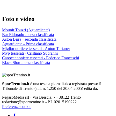
Foto e video
Mounir Touzri (Aguardiente)
Bar Eldorado - terza classificata
Aston Birra - seconda classificata
Aguardiente - Prima classificata
Miglior portiere tesserati - Anton Turtarov
Mvp tesserati - Cristiano Subranni
Capocannoniere tesserati - Federico Franceschi
Black Sion - terza classificata
SporTrentino.it
è una testata giornalistica registrata presso il
Tribunale di Trento (aut. n. 1.250 del 20.04.2005) edita da:
PegasoMedia srl - Via Brescia, 7 - 38122 Trento
redazione@sportrentino.it - P.I. 02015190222
Preferenze cookie