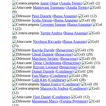
Jagne Omar
(
Aquila Trento
)
1
(2)
Mantovani Tommaso
(
Aquila Trento
)
1
(9)
Pinsi Daniele
(
Bassa Anaunia
)
1
(12)
Scelta Alessio
(
Bassa Anaunia
)
1
(8)
Gironimi Simone
(
Bassa Anaunia
)
1
(22)
Turrini Andrea
(
Bassa Anaunia
)
1
(8)
Nicolussi Riccardo
(
Bassa Anaunia
)
1
(25)
Baceda Davide
(
Benacense
)
1
(19)
Chisté Daniele
(
Benacense
)
1
(29)
Marchiori Stefano
(
Benacense
)
1
(9)
Dione Cheikhouna
(
Benacense
)
1
(15)
Rizvani Leonard
(
Benacense
)
1
(4)
Donati Daniele
(
Condinese
)
1
(20)
Fusi Marco
(
Condinese
)
1
(26)
Galli Kles
(
Condinese
)
1
(28)
Maturi Enrico
(
Condinese
)
1
(9)
Mazzocchi Andrea
(
Condinese
)
1
(12)
Fiori Daniel
(
Condinese
)
1
(12)
Massignan Marco
(
Fersina Perginese
)
1
(23)