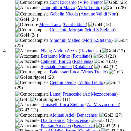
Cont Riccardo
(
ViPo Trento
)
5
(26)
Tranquillini Marco
(
ViPo Trento
)
5
(28)
Gebelin Nicola
(
Anaune Val di Non
)
4
(24)
Moser Luca
(
Garibaldina
)
4
(18)
Cristelotti Morgan
(
Mori S.Stefano
)
4
(24)
Simonini Matteo
(
Mori S.Stefano
)
4
(25)
4
Niang Abdou Azziz
(
Ravinense
)
4
(12)
Bergamo Mirko
(
Rotaliana
)
4
(21)
Callovini Enrico
(
Rotaliana
)
4
(23)
Speziale Daniele
(
Rotaliana
)
4
(12)
Baldessari Luca
(
Virtus Trento
)
3
1
(28)
Cerami Demis
(
Virtus Trento
)
4
(29)
Lamaj Francesko
(
Ac Mezzocorona
)
1
2
(11)
Tomaselli Luca Stefano
(
Ac Mezzocorona
)
3
(13)
Alouani Adel
(
Benacense
)
3
(27)
Diallo Hamet
(
Benacense
)
3
(17)
Paissan Amedeo
(
Benacense
)
3
(22)
Ben Abdallah Issam
(
Condinese
)
3
(15)