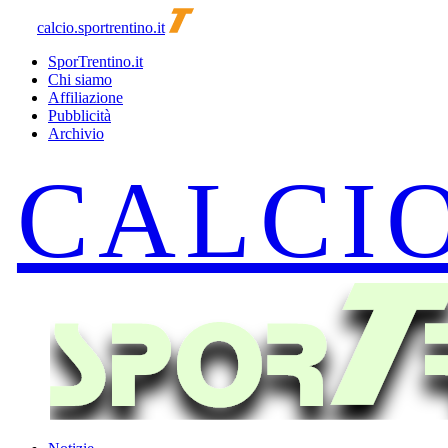
calcio.sportrentino.it
SporTrentino.it
Chi siamo
Affiliazione
Pubblicità
Archivio