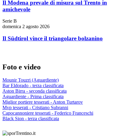
Il Modena prevale di misura sul Trento in
amichevole
Serie B
domenica 2 agosto 2026
Il Südtirol vince il triangolare bolzanino
Foto e video
Mounir Touzri (Aguardiente)
Bar Eldorado - terza classificata
Aston Birra - seconda classificata
Aguardiente - Prima classificata
Miglior portiere tesserati - Anton Turtarov
Mvp tesserati - Cristiano Subranni
Capocannoniere tesserati - Federico Franceschi
Black Sion - terza classificata