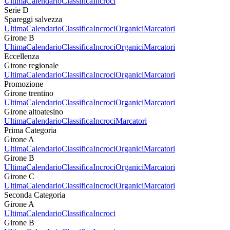
Ultima
Calendario
Classifica
Incroci
Serie D
Spareggi salvezza
Ultima
Calendario
Classifica
Incroci
Organici
Marcatori
Girone B
Ultima
Calendario
Classifica
Incroci
Organici
Marcatori
Eccellenza
Girone regionale
Ultima
Calendario
Classifica
Incroci
Organici
Marcatori
Promozione
Girone trentino
Ultima
Calendario
Classifica
Incroci
Organici
Marcatori
Girone altoatesino
Ultima
Calendario
Classifica
Incroci
Marcatori
Prima Categoria
Girone A
Ultima
Calendario
Classifica
Incroci
Organici
Marcatori
Girone B
Ultima
Calendario
Classifica
Incroci
Organici
Marcatori
Girone C
Ultima
Calendario
Classifica
Incroci
Organici
Marcatori
Seconda Categoria
Girone A
Ultima
Calendario
Classifica
Incroci
Girone B