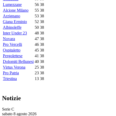
Lumezzane
56
38
Alcione Milano
55
38
Arzignano
53
38
Giana Erminio
52
38
Albinoleffe
50
38
Inter Under 23
48
38
Novara
47
38
Pro Vercelli
46
38
Ospitaletto
45
38
Pergolettese
41
38
Dolomiti Bellunesi
40
38
Virtus Verona
25
38
Pro Patria
23
38
Triestina
13
38
Notizie
Serie C
sabato 8 agosto 2026