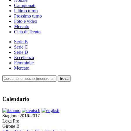
Notizie
Campionati
Ultimo turno
Prossimo turno
Foto e video
Mercato
Città di Trento
Serie B
Serie C
Serie D
Eccellenza
Femminile
Mercato
Calendario
Stagione 2016-2017
Lega Pro
Girone B