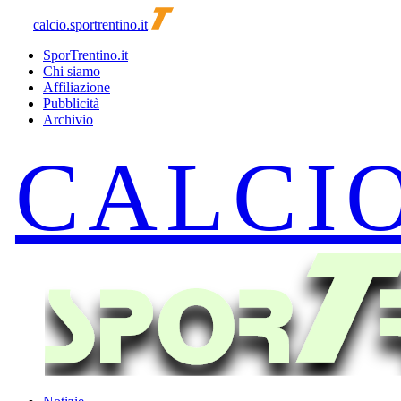
calcio.sportrentino.it
SporTrentino.it
Chi siamo
Affiliazione
Pubblicità
Archivio