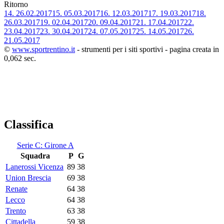
Ritorno
14.
26.02.2017
15.
05.03.2017
16.
12.03.2017
17.
19.03.2017
18.
26.03.2017
19.
02.04.2017
20.
09.04.2017
21.
17.04.2017
22.
23.04.2017
23.
30.04.2017
24.
07.05.2017
25.
14.05.2017
26.
21.05.2017
©
www.sportrentino.it
- strumenti per i siti sportivi - pagina creata in
0,062 sec.
Classifica
Serie C: Girone A
Squadra
P
G
Lanerossi Vicenza
89
38
Union Brescia
69
38
Renate
64
38
Lecco
64
38
Trento
63
38
Cittadella
59
38