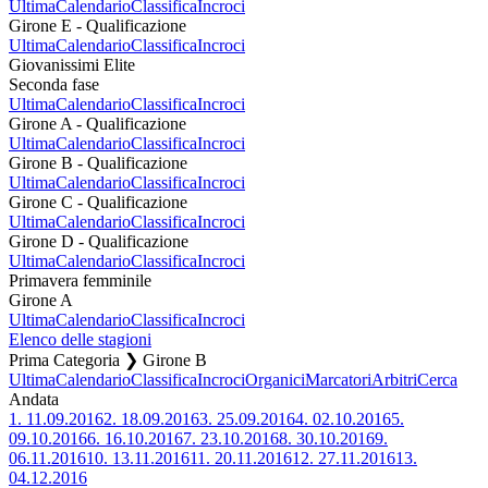
Ultima
Calendario
Classifica
Incroci
Girone E - Qualificazione
Ultima
Calendario
Classifica
Incroci
Giovanissimi Elite
Seconda fase
Ultima
Calendario
Classifica
Incroci
Girone A - Qualificazione
Ultima
Calendario
Classifica
Incroci
Girone B - Qualificazione
Ultima
Calendario
Classifica
Incroci
Girone C - Qualificazione
Ultima
Calendario
Classifica
Incroci
Girone D - Qualificazione
Ultima
Calendario
Classifica
Incroci
Primavera femminile
Girone A
Ultima
Calendario
Classifica
Incroci
Elenco delle stagioni
Prima Categoria ❯ Girone B
Ultima
Calendario
Classifica
Incroci
Organici
Marcatori
Arbitri
Cerca
Andata
1.
11.09.2016
2.
18.09.2016
3.
25.09.2016
4.
02.10.2016
5.
09.10.2016
6.
16.10.2016
7.
23.10.2016
8.
30.10.2016
9.
06.11.2016
10.
13.11.2016
11.
20.11.2016
12.
27.11.2016
13.
04.12.2016