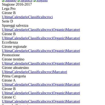
Stagione 2016-2017
Lega Pro
Girone B
Ultima
Calendario
Classifica
Incroci
Serie D
Spareggi salvezza
Ultima
Calendario
Classifica
Incroci
Organici
Marcatori
Girone B
Ultima
Calendario
Classifica
Incroci
Organici
Marcatori
Eccellenza
Girone regionale
Ultima
Calendario
Classifica
Incroci
Organici
Marcatori
Promozione
Girone trentino
Ultima
Calendario
Classifica
Incroci
Organici
Marcatori
Girone altoatesino
Ultima
Calendario
Classifica
Incroci
Marcatori
Prima Categoria
Girone A
Ultima
Calendario
Classifica
Incroci
Organici
Marcatori
Girone B
Ultima
Calendario
Classifica
Incroci
Organici
Marcatori
Girone C
Ultima
Calendario
Classifica
Incroci
Organici
Marcatori