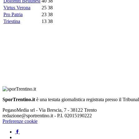
Dolomiti Bellunesi
40
38
Virtus Verona
25
38
Pro Patria
23
38
Triestina
13
38
SporTrentino.it
è una testata giornalistica registrata presso il Tribuna
PegasoMedia srl - Via Brescia, 7 - 38122 Trento
redazione@sportrentino.it - P.I. 02015190222
Preferenze cookie