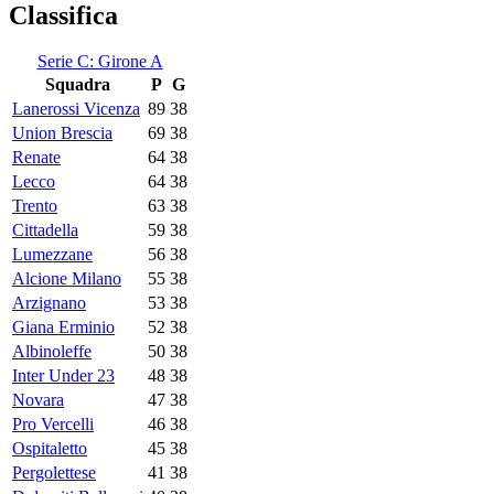
Classifica
Serie C: Girone A
Squadra
P
G
Lanerossi Vicenza
89
38
Union Brescia
69
38
Renate
64
38
Lecco
64
38
Trento
63
38
Cittadella
59
38
Lumezzane
56
38
Alcione Milano
55
38
Arzignano
53
38
Giana Erminio
52
38
Albinoleffe
50
38
Inter Under 23
48
38
Novara
47
38
Pro Vercelli
46
38
Ospitaletto
45
38
Pergolettese
41
38