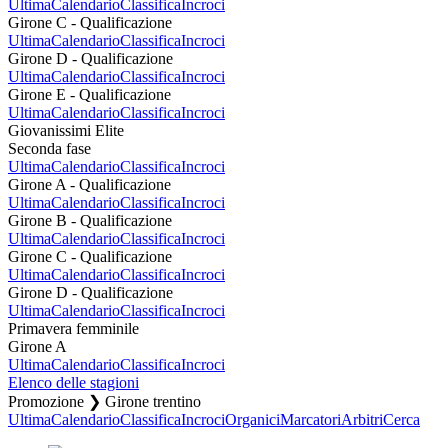
Ultima
Calendario
Classifica
Incroci
Girone C - Qualificazione
Ultima
Calendario
Classifica
Incroci
Girone D - Qualificazione
Ultima
Calendario
Classifica
Incroci
Girone E - Qualificazione
Ultima
Calendario
Classifica
Incroci
Giovanissimi Elite
Seconda fase
Ultima
Calendario
Classifica
Incroci
Girone A - Qualificazione
Ultima
Calendario
Classifica
Incroci
Girone B - Qualificazione
Ultima
Calendario
Classifica
Incroci
Girone C - Qualificazione
Ultima
Calendario
Classifica
Incroci
Girone D - Qualificazione
Ultima
Calendario
Classifica
Incroci
Primavera femminile
Girone A
Ultima
Calendario
Classifica
Incroci
Elenco delle stagioni
Promozione ❯ Girone trentino
Ultima
Calendario
Classifica
Incroci
Organici
Marcatori
Arbitri
Cerca