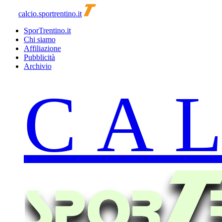
calcio.sportrentino.it
SporTrentino.it
Chi siamo
Affiliazione
Pubblicità
Archivio