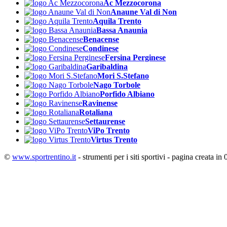
Ac Mezzocorona
Anaune Val di Non
Aquila Trento
Bassa Anaunia
Benacense
Condinese
Fersina Perginese
Garibaldina
Mori S.Stefano
Nago Torbole
Porfido Albiano
Ravinense
Rotaliana
Settaurense
ViPo Trento
Virtus Trento
©
www.sportrentino.it
- strumenti per i siti sportivi - pagina creata in 