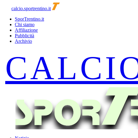
calcio.sportrentino.it
SporTrentino.it
Chi siamo
Affiliazione
Pubblicità
Archivio