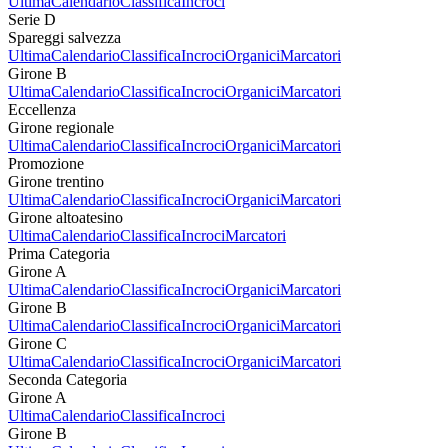
Ultima
Calendario
Classifica
Incroci
Serie D
Spareggi salvezza
Ultima
Calendario
Classifica
Incroci
Organici
Marcatori
Girone B
Ultima
Calendario
Classifica
Incroci
Organici
Marcatori
Eccellenza
Girone regionale
Ultima
Calendario
Classifica
Incroci
Organici
Marcatori
Promozione
Girone trentino
Ultima
Calendario
Classifica
Incroci
Organici
Marcatori
Girone altoatesino
Ultima
Calendario
Classifica
Incroci
Marcatori
Prima Categoria
Girone A
Ultima
Calendario
Classifica
Incroci
Organici
Marcatori
Girone B
Ultima
Calendario
Classifica
Incroci
Organici
Marcatori
Girone C
Ultima
Calendario
Classifica
Incroci
Organici
Marcatori
Seconda Categoria
Girone A
Ultima
Calendario
Classifica
Incroci
Girone B