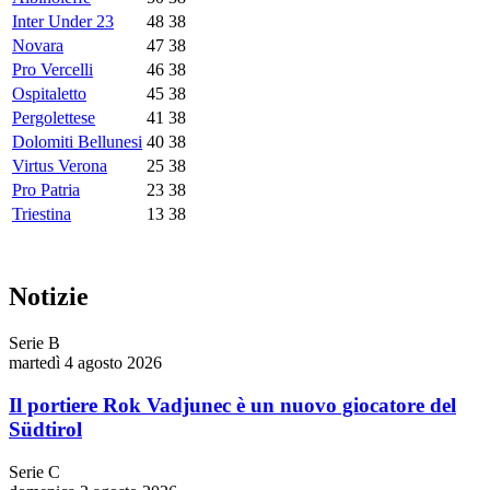
Inter Under 23
48
38
Novara
47
38
Pro Vercelli
46
38
Ospitaletto
45
38
Pergolettese
41
38
Dolomiti Bellunesi
40
38
Virtus Verona
25
38
Pro Patria
23
38
Triestina
13
38
Notizie
Serie B
martedì 4 agosto 2026
Il portiere Rok Vadjunec è un nuovo giocatore del
Südtirol
Serie C