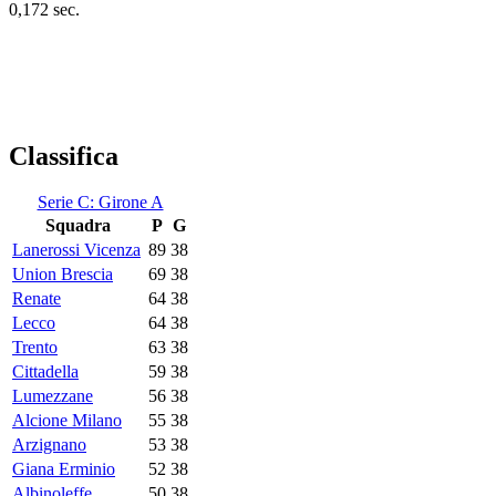
0,172 sec.
Classifica
Serie C: Girone A
Squadra
P
G
Lanerossi Vicenza
89
38
Union Brescia
69
38
Renate
64
38
Lecco
64
38
Trento
63
38
Cittadella
59
38
Lumezzane
56
38
Alcione Milano
55
38
Arzignano
53
38
Giana Erminio
52
38
Albinoleffe
50
38