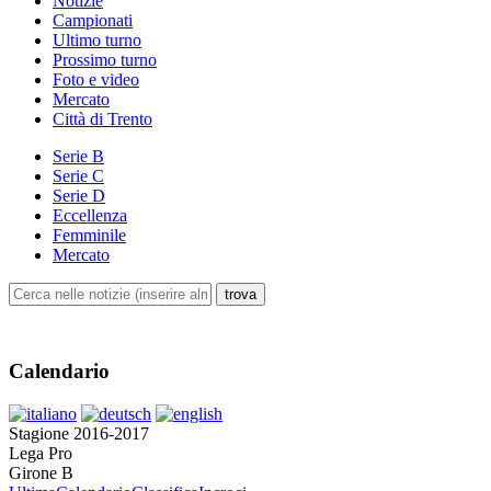
Notizie
Campionati
Ultimo turno
Prossimo turno
Foto e video
Mercato
Città di Trento
Serie B
Serie C
Serie D
Eccellenza
Femminile
Mercato
Calendario
Stagione 2016-2017
Lega Pro
Girone B