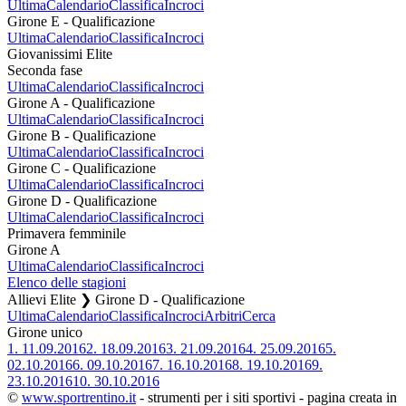
Ultima
Calendario
Classifica
Incroci
Girone E - Qualificazione
Ultima
Calendario
Classifica
Incroci
Giovanissimi Elite
Seconda fase
Ultima
Calendario
Classifica
Incroci
Girone A - Qualificazione
Ultima
Calendario
Classifica
Incroci
Girone B - Qualificazione
Ultima
Calendario
Classifica
Incroci
Girone C - Qualificazione
Ultima
Calendario
Classifica
Incroci
Girone D - Qualificazione
Ultima
Calendario
Classifica
Incroci
Primavera femminile
Girone A
Ultima
Calendario
Classifica
Incroci
Elenco delle stagioni
Allievi Elite ❯ Girone D - Qualificazione
Ultima
Calendario
Classifica
Incroci
Arbitri
Cerca
Girone unico
1.
11.09.2016
2.
18.09.2016
3.
21.09.2016
4.
25.09.2016
5.
02.10.2016
6.
09.10.2016
7.
16.10.2016
8.
19.10.2016
9.
23.10.2016
10.
30.10.2016
©
www.sportrentino.it
- strumenti per i siti sportivi - pagina creata in