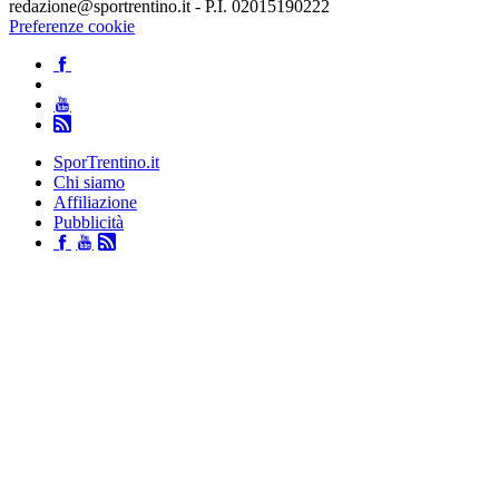
redazione@sportrentino.it - P.I. 02015190222
Preferenze cookie
SporTrentino.it
Chi siamo
Affiliazione
Pubblicità