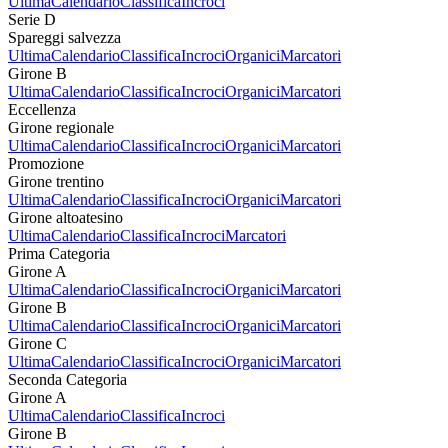
Ultima
Calendario
Classifica
Incroci
Serie D
Spareggi salvezza
Ultima
Calendario
Classifica
Incroci
Organici
Marcatori
Girone B
Ultima
Calendario
Classifica
Incroci
Organici
Marcatori
Eccellenza
Girone regionale
Ultima
Calendario
Classifica
Incroci
Organici
Marcatori
Promozione
Girone trentino
Ultima
Calendario
Classifica
Incroci
Organici
Marcatori
Girone altoatesino
Ultima
Calendario
Classifica
Incroci
Marcatori
Prima Categoria
Girone A
Ultima
Calendario
Classifica
Incroci
Organici
Marcatori
Girone B
Ultima
Calendario
Classifica
Incroci
Organici
Marcatori
Girone C
Ultima
Calendario
Classifica
Incroci
Organici
Marcatori
Seconda Categoria
Girone A
Ultima
Calendario
Classifica
Incroci
Girone B