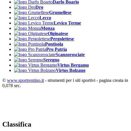
Darfo Boario
Dro
Grumellese
Lecco
Levico Terme
Monza
Olginatese
Pergolettese
Pontisola
Pro Patria
Scanzorosciate
Seregno
Virtus Bergamo
Virtus Bolzano
©
www.sportrentino.it
- strumenti per i siti sportivi - pagina creata in
0,078 sec.
Classifica