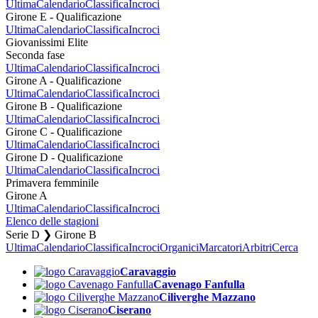
Ultima
Calendario
Classifica
Incroci
Girone E - Qualificazione
Ultima
Calendario
Classifica
Incroci
Giovanissimi Elite
Seconda fase
Ultima
Calendario
Classifica
Incroci
Girone A - Qualificazione
Ultima
Calendario
Classifica
Incroci
Girone B - Qualificazione
Ultima
Calendario
Classifica
Incroci
Girone C - Qualificazione
Ultima
Calendario
Classifica
Incroci
Girone D - Qualificazione
Ultima
Calendario
Classifica
Incroci
Primavera femminile
Girone A
Ultima
Calendario
Classifica
Incroci
Elenco delle stagioni
Serie D ❯ Girone B
Ultima
Calendario
Classifica
Incroci
Organici
Marcatori
Arbitri
Cerca
Caravaggio
Cavenago Fanfulla
Ciliverghe Mazzano
Ciserano