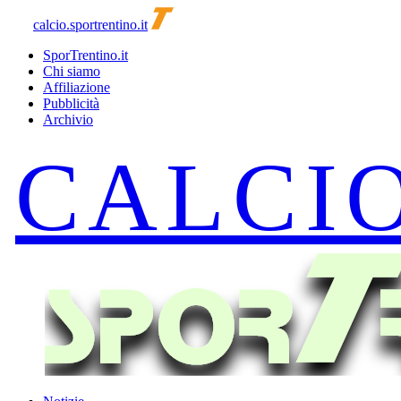
calcio.sportrentino.it
SporTrentino.it
Chi siamo
Affiliazione
Pubblicità
Archivio