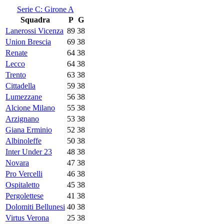
Serie C: Girone A
Squadra
P
G
Lanerossi Vicenza
89
38
Union Brescia
69
38
Renate
64
38
Lecco
64
38
Trento
63
38
Cittadella
59
38
Lumezzane
56
38
Alcione Milano
55
38
Arzignano
53
38
Giana Erminio
52
38
Albinoleffe
50
38
Inter Under 23
48
38
Novara
47
38
Pro Vercelli
46
38
Ospitaletto
45
38
Pergolettese
41
38
Dolomiti Bellunesi
40
38
Virtus Verona
25
38