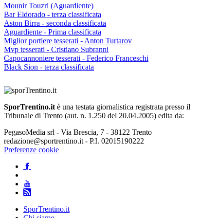
Mounir Touzri (Aguardiente)
Bar Eldorado - terza classificata
Aston Birra - seconda classificata
Aguardiente - Prima classificata
Miglior portiere tesserati - Anton Turtarov
Mvp tesserati - Cristiano Subranni
Capocannoniere tesserati - Federico Franceschi
Black Sion - terza classificata
SporTrentino.it
è una testata giornalistica registrata presso il
Tribunale di Trento (aut. n. 1.250 del 20.04.2005) edita da:
PegasoMedia srl - Via Brescia, 7 - 38122 Trento
redazione@sportrentino.it - P.I. 02015190222
Preferenze cookie
SporTrentino.it
Chi siamo