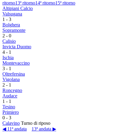
ritorno
13ª ritorno
14ª ritorno
15ª ritorno
Altipiani Calcio
Valsugana
1
-
3
Bolghera
Sopramonte
2
-
0
Calisio
Invicta Duomo
4
-
1
Ischia
Montevaccino
3
-
1
Oltrefersina
Vigolana
2
-
1
Roncegno
Audace
1
-
1
Tesino
Primiero
0
-
3
Calavino
Turno di riposo
◀ 11ª andata
13ª andata ▶