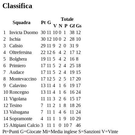
Classifica
Totale
Squadra
Pt
G
V
N
P
Gf
Gs
1
Invicta Duomo
30
11
10
0
1
38
12
2
Ischia
30
12
10
0
2
28
10
3
Calisio
29
11
9
2
0
31
9
4
Oltrefersina
22
12
6
4
2
17
12
5
Bolghera
19
11
5
4
2
16
8
6
Primiero
17
11
5
2
4
25
18
7
Audace
17
11
5
2
4
19
15
8
Montevaccino
17
12
5
2
5
17
20
9
Calavino
13
11
4
1
6
19
17
10
Roncegno
13
11
4
1
6
16
24
11
Vigolana
11
11
3
2
6
15
17
12
Tesino
7
11
2
1
8
18
26
13
Valsugana
7
11
1
4
6
11
24
14
Sopramonte
4
11
1
1
9
10
29
15
Altipiani Calcio
3
11
1
0
10
7
46
Pt=Punti
G=Giocate
Mi=Media inglese
S=Sanzioni
V=Vinte