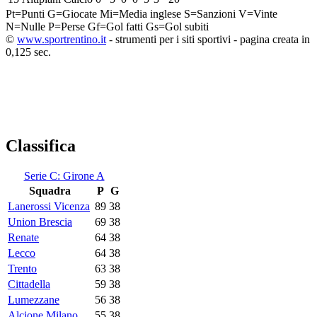
Pt=Punti
G=Giocate
Mi=Media inglese
S=Sanzioni
V=Vinte
N=Nulle
P=Perse
Gf=Gol fatti
Gs=Gol subiti
©
www.sportrentino.it
- strumenti per i siti sportivi - pagina creata in
0,125 sec.
Classifica
Serie C: Girone A
Squadra
P
G
Lanerossi Vicenza
89
38
Union Brescia
69
38
Renate
64
38
Lecco
64
38
Trento
63
38
Cittadella
59
38
Lumezzane
56
38
Alcione Milano
55
38