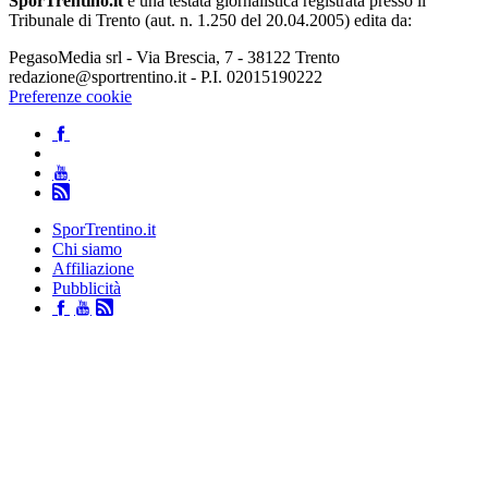
SporTrentino.it
è una testata giornalistica registrata presso il
Tribunale di Trento (aut. n. 1.250 del 20.04.2005) edita da:
PegasoMedia srl - Via Brescia, 7 - 38122 Trento
redazione@sportrentino.it - P.I. 02015190222
Preferenze cookie
SporTrentino.it
Chi siamo
Affiliazione
Pubblicità