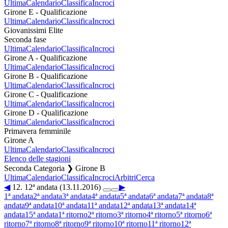
Ultima
Calendario
Classifica
Incroci
Girone E - Qualificazione
Ultima
Calendario
Classifica
Incroci
Giovanissimi Elite
Seconda fase
Ultima
Calendario
Classifica
Incroci
Girone A - Qualificazione
Ultima
Calendario
Classifica
Incroci
Girone B - Qualificazione
Ultima
Calendario
Classifica
Incroci
Girone C - Qualificazione
Ultima
Calendario
Classifica
Incroci
Girone D - Qualificazione
Ultima
Calendario
Classifica
Incroci
Primavera femminile
Girone A
Ultima
Calendario
Classifica
Incroci
Elenco delle stagioni
Seconda Categoria ❯ Girone B
Ultima
Calendario
Classifica
Incroci
Arbitri
Cerca
◀
12. 12ª andata (13.11.2016)
▶
1ª andata
2ª andata
3ª andata
4ª andata
5ª andata
6ª andata
7ª andata
8ª
andata
9ª andata
10ª andata
11ª andata
12ª andata
13ª andata
14ª
andata
15ª andata
1ª ritorno
2ª ritorno
3ª ritorno
4ª ritorno
5ª ritorno
6ª
ritorno
7ª ritorno
8ª ritorno
9ª ritorno
10ª ritorno
11ª ritorno
12ª