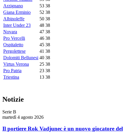
Arzignano
53
38
Giana Erminio
52
38
Albinoleffe
50
38
Inter Under 23
48
38
Novara
47
38
Pro Vercelli
46
38
Ospitaletto
45
38
Pergolettese
41
38
Dolomiti Bellunesi
40
38
Virtus Verona
25
38
Pro Patria
23
38
Triestina
13
38
Notizie
Serie B
martedì 4 agosto 2026
Il portiere Rok Vadjunec è un nuovo giocatore del