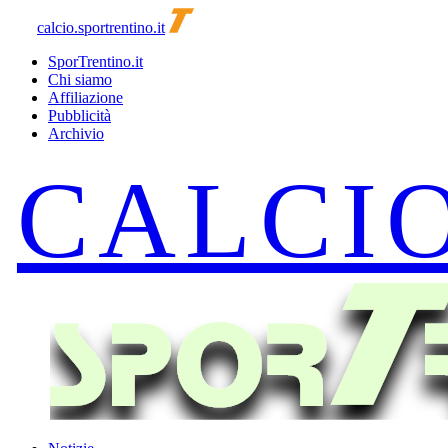
calcio.sportrentino.it
SporTrentino.it
Chi siamo
Affiliazione
Pubblicità
Archivio