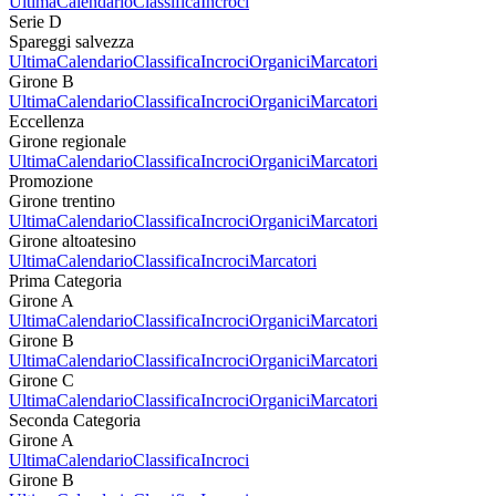
Ultima
Calendario
Classifica
Incroci
Serie D
Spareggi salvezza
Ultima
Calendario
Classifica
Incroci
Organici
Marcatori
Girone B
Ultima
Calendario
Classifica
Incroci
Organici
Marcatori
Eccellenza
Girone regionale
Ultima
Calendario
Classifica
Incroci
Organici
Marcatori
Promozione
Girone trentino
Ultima
Calendario
Classifica
Incroci
Organici
Marcatori
Girone altoatesino
Ultima
Calendario
Classifica
Incroci
Marcatori
Prima Categoria
Girone A
Ultima
Calendario
Classifica
Incroci
Organici
Marcatori
Girone B
Ultima
Calendario
Classifica
Incroci
Organici
Marcatori
Girone C
Ultima
Calendario
Classifica
Incroci
Organici
Marcatori
Seconda Categoria
Girone A
Ultima
Calendario
Classifica
Incroci
Girone B