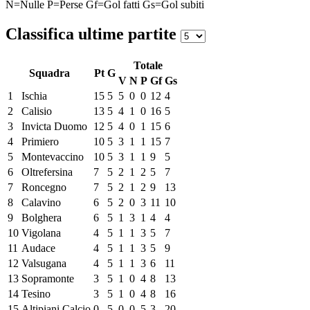
N=Nulle
P=Perse
Gf=Gol fatti
Gs=Gol subiti
Classifica ultime partite
Totale
Squadra
Pt
G
V
N
P
Gf
Gs
1
Ischia
15
5
5
0
0
12
4
2
Calisio
13
5
4
1
0
16
5
3
Invicta Duomo
12
5
4
0
1
15
6
4
Primiero
10
5
3
1
1
15
7
5
Montevaccino
10
5
3
1
1
9
5
6
Oltrefersina
7
5
2
1
2
5
7
7
Roncegno
7
5
2
1
2
9
13
8
Calavino
6
5
2
0
3
11
10
9
Bolghera
6
5
1
3
1
4
4
10
Vigolana
4
5
1
1
3
5
7
11
Audace
4
5
1
1
3
5
9
12
Valsugana
4
5
1
1
3
6
11
13
Sopramonte
3
5
1
0
4
8
13
14
Tesino
3
5
1
0
4
8
16
15
Altipiani Calcio
0
5
0
0
5
3
20