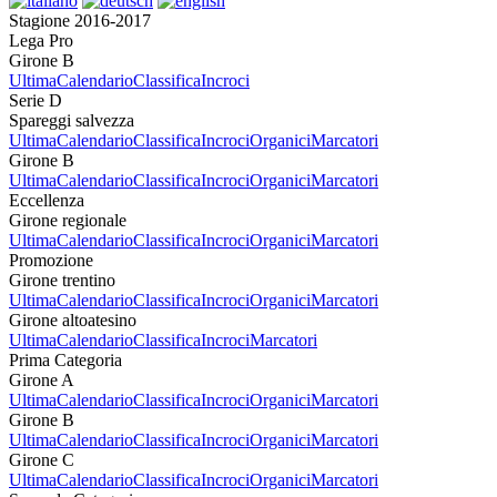
Stagione 2016-2017
Lega Pro
Girone B
Ultima
Calendario
Classifica
Incroci
Serie D
Spareggi salvezza
Ultima
Calendario
Classifica
Incroci
Organici
Marcatori
Girone B
Ultima
Calendario
Classifica
Incroci
Organici
Marcatori
Eccellenza
Girone regionale
Ultima
Calendario
Classifica
Incroci
Organici
Marcatori
Promozione
Girone trentino
Ultima
Calendario
Classifica
Incroci
Organici
Marcatori
Girone altoatesino
Ultima
Calendario
Classifica
Incroci
Marcatori
Prima Categoria
Girone A
Ultima
Calendario
Classifica
Incroci
Organici
Marcatori
Girone B
Ultima
Calendario
Classifica
Incroci
Organici
Marcatori
Girone C
Ultima
Calendario
Classifica
Incroci
Organici
Marcatori