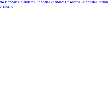
ata
9ª andata
10ª andata
11ª andata
12ª andata
13ª andata
14ª andata
15ª and
5ª ritorno