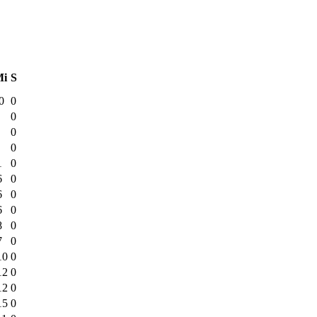
Mi
S
0
0
0
0
0
1
0
6
0
6
0
6
0
8
0
7
0
10
0
12
0
12
0
15
0