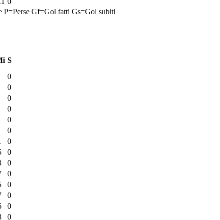
11
0
e
P=Perse
Gf=Gol fatti
Gs=Gol subiti
Mi
S
0
0
0
0
0
0
1
0
5
0
3
0
7
0
5
0
7
0
6
0
8
0