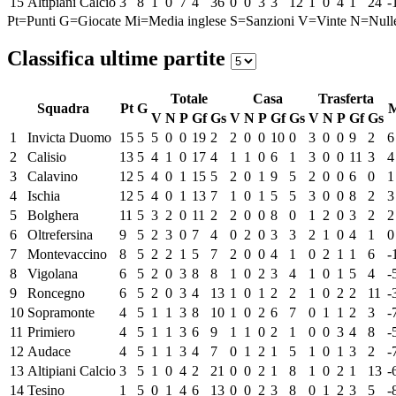
15
Altipiani Calcio
3
8
1
0
7
4
36
0
0
3
3
12
1
0
4
1
24
-
Pt=Punti
G=Giocate
Mi=Media inglese
S=Sanzioni
V=Vinte
N=Null
Classifica ultime partite
Totale
Casa
Trasferta
Squadra
Pt
G
V
N
P
Gf
Gs
V
N
P
Gf
Gs
V
N
P
Gf
Gs
1
Invicta Duomo
15
5
5
0
0
19
2
2
0
0
10
0
3
0
0
9
2
6
2
Calisio
13
5
4
1
0
17
4
1
1
0
6
1
3
0
0
11
3
4
3
Calavino
12
5
4
0
1
15
5
2
0
1
9
5
2
0
0
6
0
1
4
Ischia
12
5
4
0
1
13
7
1
0
1
5
5
3
0
0
8
2
3
5
Bolghera
11
5
3
2
0
11
2
2
0
0
8
0
1
2
0
3
2
2
6
Oltrefersina
9
5
2
3
0
7
4
0
2
0
3
3
2
1
0
4
1
0
7
Montevaccino
8
5
2
2
1
5
7
2
0
0
4
1
0
2
1
1
6
-
8
Vigolana
6
5
2
0
3
8
8
1
0
2
3
4
1
0
1
5
4
-
9
Roncegno
6
5
2
0
3
4
13
1
0
1
2
2
1
0
2
2
11
-
10
Sopramonte
4
5
1
1
3
8
10
1
0
2
6
7
0
1
1
2
3
-
11
Primiero
4
5
1
1
3
6
9
1
1
0
2
1
0
0
3
4
8
-
12
Audace
4
5
1
1
3
4
7
0
1
2
1
5
1
0
1
3
2
-
13
Altipiani Calcio
3
5
1
0
4
2
21
0
0
2
1
8
1
0
2
1
13
-
14
Tesino
1
5
0
1
4
6
13
0
0
2
3
8
0
1
2
3
5
-