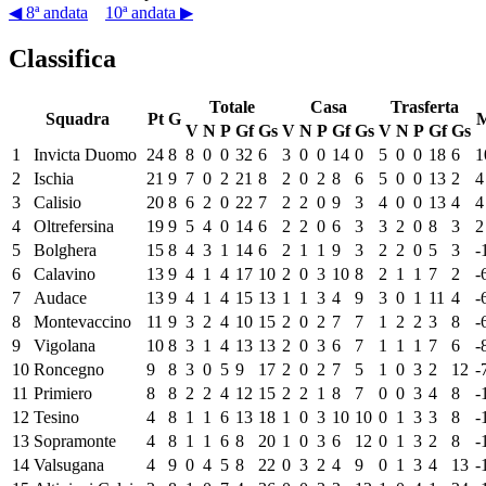
◀ 8ª andata
10ª andata ▶
Classifica
Totale
Casa
Trasferta
Squadra
Pt
G
V
N
P
Gf
Gs
V
N
P
Gf
Gs
V
N
P
Gf
Gs
1
Invicta Duomo
24
8
8
0
0
32
6
3
0
0
14
0
5
0
0
18
6
1
2
Ischia
21
9
7
0
2
21
8
2
0
2
8
6
5
0
0
13
2
4
3
Calisio
20
8
6
2
0
22
7
2
2
0
9
3
4
0
0
13
4
4
4
Oltrefersina
19
9
5
4
0
14
6
2
2
0
6
3
3
2
0
8
3
2
5
Bolghera
15
8
4
3
1
14
6
2
1
1
9
3
2
2
0
5
3
-
6
Calavino
13
9
4
1
4
17
10
2
0
3
10
8
2
1
1
7
2
-
7
Audace
13
9
4
1
4
15
13
1
1
3
4
9
3
0
1
11
4
-
8
Montevaccino
11
9
3
2
4
10
15
2
0
2
7
7
1
2
2
3
8
-
9
Vigolana
10
8
3
1
4
13
13
2
0
3
6
7
1
1
1
7
6
-
10
Roncegno
9
8
3
0
5
9
17
2
0
2
7
5
1
0
3
2
12
-
11
Primiero
8
8
2
2
4
12
15
2
2
1
8
7
0
0
3
4
8
-
12
Tesino
4
8
1
1
6
13
18
1
0
3
10
10
0
1
3
3
8
-
13
Sopramonte
4
8
1
1
6
8
20
1
0
3
6
12
0
1
3
2
8
-
14
Valsugana
4
9
0
4
5
8
22
0
3
2
4
9
0
1
3
4
13
-