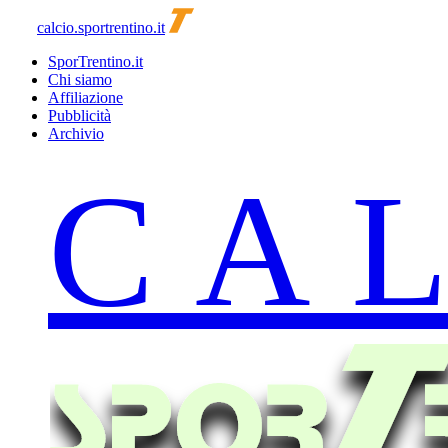
calcio.sportrentino.it
SporTrentino.it
Chi siamo
Affiliazione
Pubblicità
Archivio