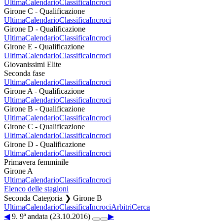
Ultima
Calendario
Classifica
Incroci
Girone C - Qualificazione
Ultima
Calendario
Classifica
Incroci
Girone D - Qualificazione
Ultima
Calendario
Classifica
Incroci
Girone E - Qualificazione
Ultima
Calendario
Classifica
Incroci
Giovanissimi Elite
Seconda fase
Ultima
Calendario
Classifica
Incroci
Girone A - Qualificazione
Ultima
Calendario
Classifica
Incroci
Girone B - Qualificazione
Ultima
Calendario
Classifica
Incroci
Girone C - Qualificazione
Ultima
Calendario
Classifica
Incroci
Girone D - Qualificazione
Ultima
Calendario
Classifica
Incroci
Primavera femminile
Girone A
Ultima
Calendario
Classifica
Incroci
Elenco delle stagioni
Seconda Categoria ❯ Girone B
Ultima
Calendario
Classifica
Incroci
Arbitri
Cerca
◀
9. 9ª andata (23.10.2016)
▶