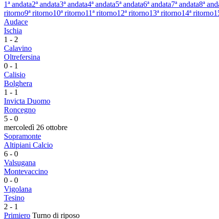
1ª andata
2ª andata
3ª andata
4ª andata
5ª andata
6ª andata
7ª andata
8ª and
ritorno
9ª ritorno
10ª ritorno
11ª ritorno
12ª ritorno
13ª ritorno
14ª ritorno
1
Audace
Ischia
1
-
2
Calavino
Oltrefersina
0
-
1
Calisio
Bolghera
1
-
1
Invicta Duomo
Roncegno
5
-
0
mercoledì 26 ottobre
Sopramonte
Altipiani Calcio
6
-
0
Valsugana
Montevaccino
0
-
0
Vigolana
Tesino
2
-
1
Primiero
Turno di riposo