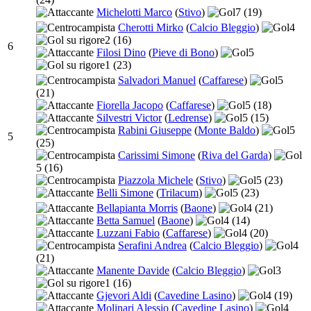
Michelotti Marco
(
Stivo
)
7
(19)
Cherotti Mirko
(
Calcio Bleggio
)
4
2
(16)
6
Filosi Dino
(
Pieve di Bono
)
5
1
(23)
Salvadori Manuel
(
Caffarese
)
5
(21)
Fiorella Jacopo
(
Caffarese
)
5
(18)
Silvestri Victor
(
Ledrense
)
5
(15)
Rabini Giuseppe
(
Monte Baldo
)
5
5
(25)
Carissimi Simone
(
Riva del Garda
)
5
(16)
Piazzola Michele
(
Stivo
)
5
(23)
Belli Simone
(
Trilacum
)
5
(23)
Bellapianta Morris
(
Baone
)
4
(21)
Betta Samuel
(
Baone
)
4
(14)
Luzzani Fabio
(
Caffarese
)
4
(20)
Serafini Andrea
(
Calcio Bleggio
)
4
(21)
Manente Davide
(
Calcio Bleggio
)
3
1
(16)
Gjevori Aldi
(
Cavedine Lasino
)
4
(19)
Molinari Alessio
(
Cavedine Lasino
)
4