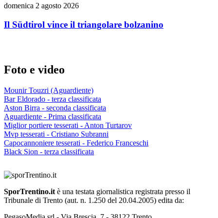
domenica 2 agosto 2026
Il Südtirol vince il triangolare bolzanino
Foto e video
Mounir Touzri (Aguardiente)
Bar Eldorado - terza classificata
Aston Birra - seconda classificata
Aguardiente - Prima classificata
Miglior portiere tesserati - Anton Turtarov
Mvp tesserati - Cristiano Subranni
Capocannoniere tesserati - Federico Franceschi
Black Sion - terza classificata
SporTrentino.it
è una testata giornalistica registrata presso il
Tribunale di Trento (aut. n. 1.250 del 20.04.2005) edita da:
PegasoMedia srl - Via Brescia, 7 - 38122 Trento