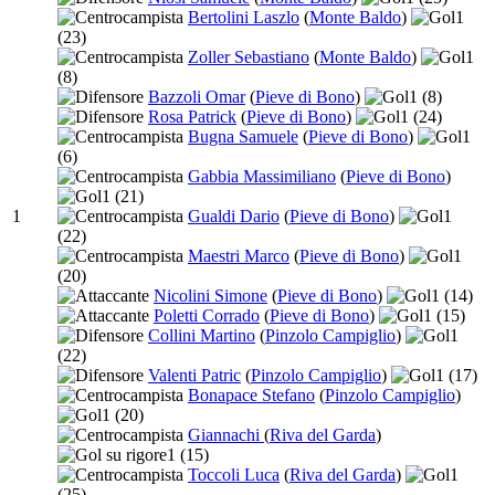
Bertolini Laszlo
(
Monte Baldo
)
1
(23)
Zoller Sebastiano
(
Monte Baldo
)
1
(8)
Bazzoli Omar
(
Pieve di Bono
)
1
(8)
Rosa Patrick
(
Pieve di Bono
)
1
(24)
Bugna Samuele
(
Pieve di Bono
)
1
(6)
Gabbia Massimiliano
(
Pieve di Bono
)
1
(21)
1
Gualdi Dario
(
Pieve di Bono
)
1
(22)
Maestri Marco
(
Pieve di Bono
)
1
(20)
Nicolini Simone
(
Pieve di Bono
)
1
(14)
Poletti Corrado
(
Pieve di Bono
)
1
(15)
Collini Martino
(
Pinzolo Campiglio
)
1
(22)
Valenti Patric
(
Pinzolo Campiglio
)
1
(17)
Bonapace Stefano
(
Pinzolo Campiglio
)
1
(20)
Giannachi
(
Riva del Garda
)
1
(15)
Toccoli Luca
(
Riva del Garda
)
1
(25)