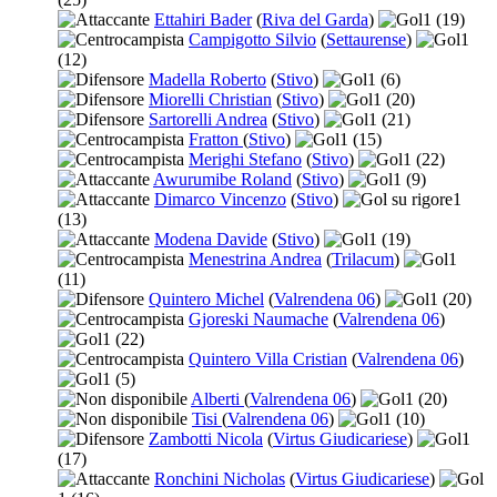
Ettahiri Bader
(
Riva del Garda
)
1
(19)
Campigotto Silvio
(
Settaurense
)
1
(12)
Madella Roberto
(
Stivo
)
1
(6)
Miorelli Christian
(
Stivo
)
1
(20)
Sartorelli Andrea
(
Stivo
)
1
(21)
Fratton
(
Stivo
)
1
(15)
Merighi Stefano
(
Stivo
)
1
(22)
Awurumibe Roland
(
Stivo
)
1
(9)
Dimarco Vincenzo
(
Stivo
)
1
(13)
Modena Davide
(
Stivo
)
1
(19)
Menestrina Andrea
(
Trilacum
)
1
(11)
Quintero Michel
(
Valrendena 06
)
1
(20)
Gjoreski Naumache
(
Valrendena 06
)
1
(22)
Quintero Villa Cristian
(
Valrendena 06
)
1
(5)
Alberti
(
Valrendena 06
)
1
(20)
Tisi
(
Valrendena 06
)
1
(10)
Zambotti Nicola
(
Virtus Giudicariese
)
1
(17)
Ronchini Nicholas
(
Virtus Giudicariese
)