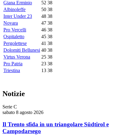
Giana Erminio
52
38
Albinoleffe
50
38
Inter Under 23
48
38
Novara
47
38
Pro Vercelli
46
38
Ospitaletto
45
38
Pergolettese
41
38
Dolomiti Bellunesi
40
38
Virtus Verona
25
38
Pro Patria
23
38
Triestina
13
38
Notizie
Serie C
sabato 8 agosto 2026
Il Trento sfida in un triangolare Südtirol e
Campodarsego