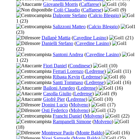
Giovanelli Morris
(
Caffarese
)
1
(16)
Colò Claudio
(
Caffarese
)
1
(9)
Dalponte Stefano
(
Calcio Bleggio
)
1
(23)
Salizzoni Matteo
(
Calcio Bleggio
)
1
(23)
Dallapè Mattia
(
Cavedine Lasino
)
1
(21)
Danielli Stefano
(
Cavedine Lasino
)
1
(22)
Santoni Andrea
(
Cavedine Lasino
)
1
(22)
Fiori Daniel
(
Condinese
)
1
(10)
Ferrari Lorenzo
(
Ledrense
)
1
(11)
Ribaga Kevin
(
Ledrense
)
1
(6)
Santi Tommaso
(
Ledrense
)
1
(16)
Bailoni Amedeo
(
Ledrense
)
1
(16)
Casolla Giulio
(
Ledrense
)
1
(9)
Giofrè Pier
(
Ledrense
)
1
(10)
Donini Lucio
(
Molveno
)
1
(17)
Osti Federico
(
Molveno
)
1
(12)
Franchi Daniel
(
Molveno
)
1
(22)
Rampanelli Simone
(
Molveno
)
1
(18)
Montresor Paolo
(
Monte Baldo
)
1
(16)
Niosi Samuele
(
Monte Baldo
)
1
(25)