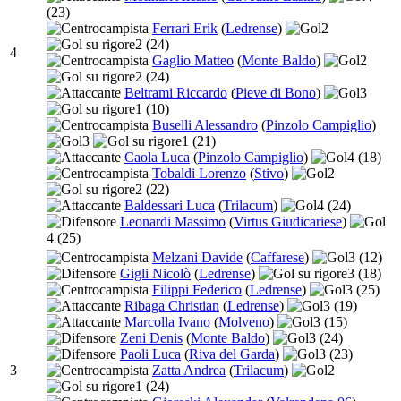
(23)
Ferrari Erik
(
Ledrense
)
2
2
(24)
4
Gaglio Matteo
(
Monte Baldo
)
2
2
(24)
Beltrami Riccardo
(
Pieve di Bono
)
3
1
(10)
Buselli Alessandro
(
Pinzolo Campiglio
)
3
1
(21)
Caola Luca
(
Pinzolo Campiglio
)
4
(18)
Tobaldi Lorenzo
(
Stivo
)
2
2
(22)
Baldessari Luca
(
Trilacum
)
4
(24)
Leonardi Massimo
(
Virtus Giudicariese
)
4
(25)
Melzani Davide
(
Caffarese
)
3
(12)
Gigli Nicolò
(
Ledrense
)
3
(18)
Filippi Federico
(
Ledrense
)
3
(25)
Ribaga Christian
(
Ledrense
)
3
(19)
Marcolla Ivano
(
Molveno
)
3
(15)
Zeni Denis
(
Monte Baldo
)
3
(24)
Paoli Luca
(
Riva del Garda
)
3
(23)
3
Zatta Andrea
(
Trilacum
)
2
1
(24)