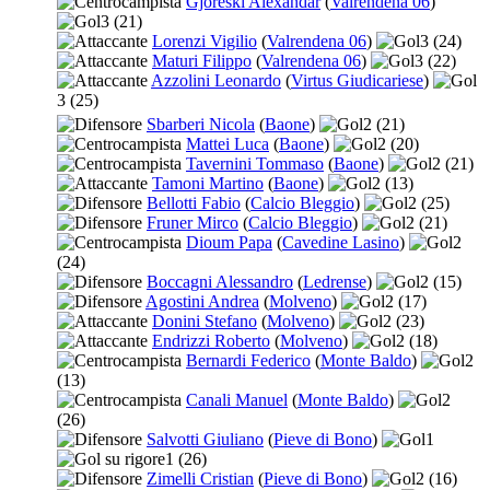
Gjoreski Alexandar
(
Valrendena 06
)
3
(21)
Lorenzi Vigilio
(
Valrendena 06
)
3
(24)
Maturi Filippo
(
Valrendena 06
)
3
(22)
Azzolini Leonardo
(
Virtus Giudicariese
)
3
(25)
Sbarberi Nicola
(
Baone
)
2
(21)
Mattei Luca
(
Baone
)
2
(20)
Tavernini Tommaso
(
Baone
)
2
(21)
Tamoni Martino
(
Baone
)
2
(13)
Bellotti Fabio
(
Calcio Bleggio
)
2
(25)
Fruner Mirco
(
Calcio Bleggio
)
2
(21)
Dioum Papa
(
Cavedine Lasino
)
2
(24)
Boccagni Alessandro
(
Ledrense
)
2
(15)
Agostini Andrea
(
Molveno
)
2
(17)
Donini Stefano
(
Molveno
)
2
(23)
Endrizzi Roberto
(
Molveno
)
2
(18)
Bernardi Federico
(
Monte Baldo
)
2
(13)
Canali Manuel
(
Monte Baldo
)
2
(26)
Salvotti Giuliano
(
Pieve di Bono
)
1
1
(26)
Zimelli Cristian
(
Pieve di Bono
)
2
(16)