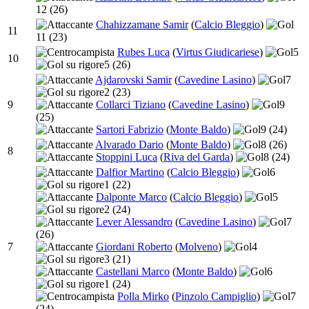
12
(26)
Chahizzamane Samir
(
Calcio Bleggio
)
11
11
(23)
Rubes Luca
(
Virtus Giudicariese
)
5
10
5
(26)
Ajdarovski Samir
(
Cavedine Lasino
)
7
2
(23)
9
Collarci Tiziano
(
Cavedine Lasino
)
9
(25)
Sartori Fabrizio
(
Monte Baldo
)
9
(24)
Alvarado Dario
(
Monte Baldo
)
8
(26)
8
Stoppini Luca
(
Riva del Garda
)
8
(24)
Dalfior Martino
(
Calcio Bleggio
)
6
1
(22)
Dalponte Marco
(
Calcio Bleggio
)
5
2
(24)
Lever Alessandro
(
Cavedine Lasino
)
7
(26)
7
Giordani Roberto
(
Molveno
)
4
3
(21)
Castellani Marco
(
Monte Baldo
)
6
1
(24)
Polla Mirko
(
Pinzolo Campiglio
)
7
(24)