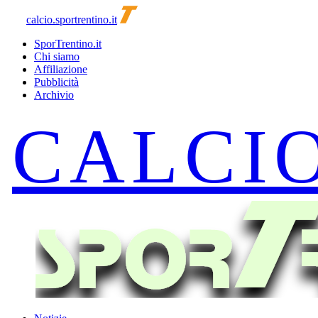
calcio.sportrentino.it
SporTrentino.it
Chi siamo
Affiliazione
Pubblicità
Archivio