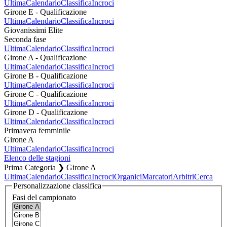
Ultima
Calendario
Classifica
Incroci
Girone E - Qualificazione
Ultima
Calendario
Classifica
Incroci
Giovanissimi Elite
Seconda fase
Ultima
Calendario
Classifica
Incroci
Girone A - Qualificazione
Ultima
Calendario
Classifica
Incroci
Girone B - Qualificazione
Ultima
Calendario
Classifica
Incroci
Girone C - Qualificazione
Ultima
Calendario
Classifica
Incroci
Girone D - Qualificazione
Ultima
Calendario
Classifica
Incroci
Primavera femminile
Girone A
Ultima
Calendario
Classifica
Incroci
Elenco delle stagioni
Prima Categoria ❯ Girone A
Ultima
Calendario
Classifica
Incroci
Organici
Marcatori
Arbitri
Cerca
Personalizzazione classifica
Fasi del campionato