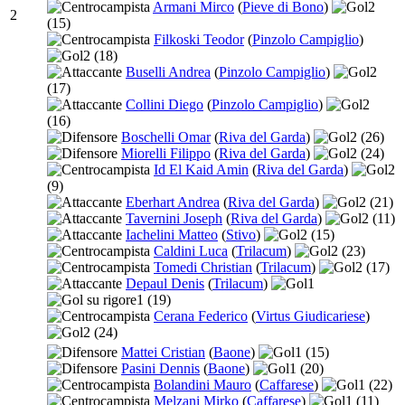
Armani Mirco
(
Pieve di Bono
)
2
2
(15)
Filkoski Teodor
(
Pinzolo Campiglio
)
2
(18)
Buselli Andrea
(
Pinzolo Campiglio
)
2
(17)
Collini Diego
(
Pinzolo Campiglio
)
2
(16)
Boschelli Omar
(
Riva del Garda
)
2
(26)
Miorelli Filippo
(
Riva del Garda
)
2
(24)
Id El Kaid Amin
(
Riva del Garda
)
2
(9)
Eberhart Andrea
(
Riva del Garda
)
2
(21)
Tavernini Joseph
(
Riva del Garda
)
2
(11)
Iachelini Matteo
(
Stivo
)
2
(15)
Caldini Luca
(
Trilacum
)
2
(23)
Tomedi Christian
(
Trilacum
)
2
(17)
Depaul Denis
(
Trilacum
)
1
1
(19)
Cerana Federico
(
Virtus Giudicariese
)
2
(24)
Mattei Cristian
(
Baone
)
1
(15)
Pasini Dennis
(
Baone
)
1
(20)
Bolandini Mauro
(
Caffarese
)
1
(22)
Melzani Mirko
(
Caffarese
)
1
(11)