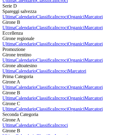
Ultima
Calendario
Classifica
Incroci
Serie D
Spareggi salvezza
Ultima
Calendario
Classifica
Incroci
Organici
Marcatori
Girone B
Ultima
Calendario
Classifica
Incroci
Organici
Marcatori
Eccellenza
Girone regionale
Ultima
Calendario
Classifica
Incroci
Organici
Marcatori
Promozione
Girone trentino
Ultima
Calendario
Classifica
Incroci
Organici
Marcatori
Girone altoatesino
Ultima
Calendario
Classifica
Incroci
Marcatori
Prima Categoria
Girone A
Ultima
Calendario
Classifica
Incroci
Organici
Marcatori
Girone B
Ultima
Calendario
Classifica
Incroci
Organici
Marcatori
Girone C
Ultima
Calendario
Classifica
Incroci
Organici
Marcatori
Seconda Categoria
Girone A
Ultima
Calendario
Classifica
Incroci
Girone B