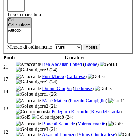
Tipo di marcatura
Metodo di ordinamento:
Punti
Giocatori
Ben Abdallah Foued
(
Baone
)
18
21
3
(24)
Fusi Marco
(
Caffarese
)
16
17
1
(24)
Dubini Giorgio
(
Ledrense
)
13
14
1
(26)
Masè Matteo
(
Pinzolo Campiglio
)
11
2
(21)
13
Pellegrini Riccardo
(
Riva del Garda
)
5
8
(24)
Bonenti Samuele
(
Valrendena 06
)
9
3
(21)
12
Azzolini Lorenzo
(
Virtus Giudicariese
)