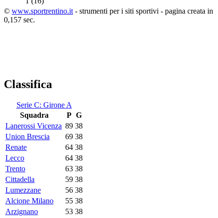
1
(16)
©
www.sportrentino.it
- strumenti per i siti sportivi - pagina creata in
0,157 sec.
Classifica
Serie C: Girone A
Squadra
P
G
Lanerossi Vicenza
89
38
Union Brescia
69
38
Renate
64
38
Lecco
64
38
Trento
63
38
Cittadella
59
38
Lumezzane
56
38
Alcione Milano
55
38
Arzignano
53
38