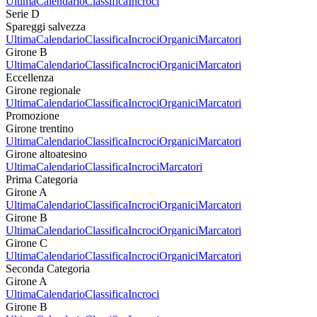
Ultima
Calendario
Classifica
Incroci
Serie D
Spareggi salvezza
Ultima
Calendario
Classifica
Incroci
Organici
Marcatori
Girone B
Ultima
Calendario
Classifica
Incroci
Organici
Marcatori
Eccellenza
Girone regionale
Ultima
Calendario
Classifica
Incroci
Organici
Marcatori
Promozione
Girone trentino
Ultima
Calendario
Classifica
Incroci
Organici
Marcatori
Girone altoatesino
Ultima
Calendario
Classifica
Incroci
Marcatori
Prima Categoria
Girone A
Ultima
Calendario
Classifica
Incroci
Organici
Marcatori
Girone B
Ultima
Calendario
Classifica
Incroci
Organici
Marcatori
Girone C
Ultima
Calendario
Classifica
Incroci
Organici
Marcatori
Seconda Categoria
Girone A
Ultima
Calendario
Classifica
Incroci
Girone B