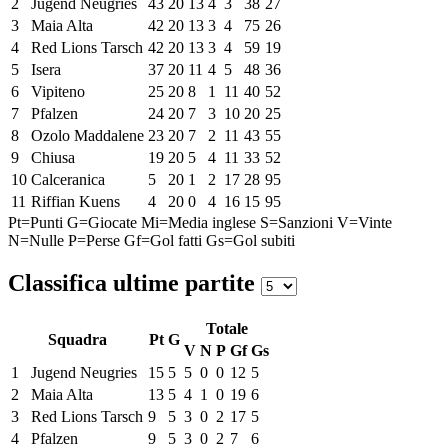
2
Jugend Neugries
43
20
13
4
3
38
27
3
Maia Alta
42
20
13
3
4
75
26
4
Red Lions Tarsch
42
20
13
3
4
59
19
5
Isera
37
20
11
4
5
48
36
6
Vipiteno
25
20
8
1
11
40
52
7
Pfalzen
24
20
7
3
10
20
25
8
Ozolo Maddalene
23
20
7
2
11
43
55
9
Chiusa
19
20
5
4
11
33
52
10
Calceranica
5
20
1
2
17
28
95
11
Riffian Kuens
4
20
0
4
16
15
95
Pt=Punti
G=Giocate
Mi=Media inglese
S=Sanzioni
V=Vinte
N=Nulle
P=Perse
Gf=Gol fatti
Gs=Gol subiti
Classifica ultime partite
Totale
Squadra
Pt
G
V
N
P
Gf
Gs
1
Jugend Neugries
15
5
5
0
0
12
5
2
Maia Alta
13
5
4
1
0
19
6
3
Red Lions Tarsch
9
5
3
0
2
17
5
4
Pfalzen
9
5
3
0
2
7
6