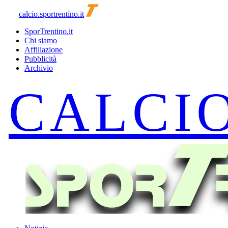
calcio.sportrentino.it
SporTrentino.it
Chi siamo
Affiliazione
Pubblicità
Archivio