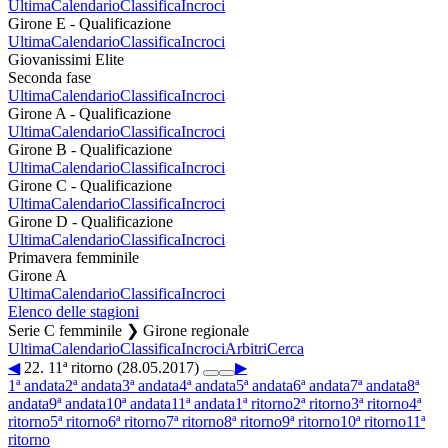
Ultima
Calendario
Classifica
Incroci
Girone E - Qualificazione
Ultima
Calendario
Classifica
Incroci
Giovanissimi Elite
Seconda fase
Ultima
Calendario
Classifica
Incroci
Girone A - Qualificazione
Ultima
Calendario
Classifica
Incroci
Girone B - Qualificazione
Ultima
Calendario
Classifica
Incroci
Girone C - Qualificazione
Ultima
Calendario
Classifica
Incroci
Girone D - Qualificazione
Ultima
Calendario
Classifica
Incroci
Primavera femminile
Girone A
Ultima
Calendario
Classifica
Incroci
Elenco delle stagioni
Serie C femminile ❯ Girone regionale
Ultima
Calendario
Classifica
Incroci
Arbitri
Cerca
◀
22. 11ª ritorno (28.05.2017)
▶
1ª andata
2ª andata
3ª andata
4ª andata
5ª andata
6ª andata
7ª andata
8ª
andata
9ª andata
10ª andata
11ª andata
1ª ritorno
2ª ritorno
3ª ritorno
4ª
ritorno
5ª ritorno
6ª ritorno
7ª ritorno
8ª ritorno
9ª ritorno
10ª ritorno
11ª
ritorno