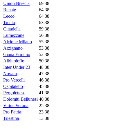
Union Brescia
69
38
Renate
64
38
Lecco
64
38
Trento
63
38
Cittadella
59
38
Lumezzane
56
38
Alcione Milano
55
38
Arzignano
53
38
Giana Erminio
52
38
Albinoleffe
50
38
Inter Under 23
48
38
Novara
47
38
Pro Vercelli
46
38
Ospitaletto
45
38
Pergolettese
41
38
Dolomiti Bellunesi
40
38
Virtus Verona
25
38
Pro Patria
23
38
Triestina
13
38