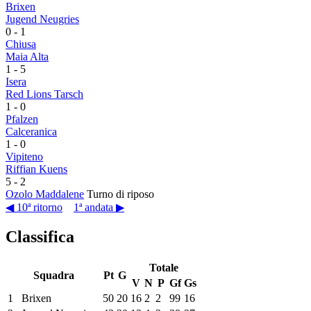
Brixen
Jugend Neugries
0
-
1
Chiusa
Maia Alta
1
-
5
Isera
Red Lions Tarsch
1
-
0
Pfalzen
Calceranica
1
-
0
Vipiteno
Riffian Kuens
5
-
2
Ozolo Maddalene
Turno di riposo
◀ 10ª ritorno
1ª andata ▶
Classifica
Totale
Squadra
Pt
G
V
N
P
Gf
Gs
1
Brixen
50
20
16
2
2
99
16