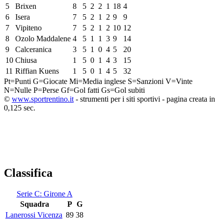
5
Brixen
8
5
2
2
1
18
4
6
Isera
7
5
2
1
2
9
9
7
Vipiteno
7
5
2
1
2
10
12
8
Ozolo Maddalene
4
5
1
1
3
9
14
9
Calceranica
3
5
1
0
4
5
20
10
Chiusa
1
5
0
1
4
3
15
11
Riffian Kuens
1
5
0
1
4
5
32
Pt=Punti
G=Giocate
Mi=Media inglese
S=Sanzioni
V=Vinte
N=Nulle
P=Perse
Gf=Gol fatti
Gs=Gol subiti
©
www.sportrentino.it
- strumenti per i siti sportivi - pagina creata in
0,125 sec.
Classifica
Serie C: Girone A
Squadra
P
G
Lanerossi Vicenza
89
38