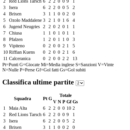
2
Red Lions Tarsch
6
2
2
0
0
9
1
3
Isera
6
2
2
0
0
5
2
4
Brixen
3
1
1
0
0
2
0
5
Ozolo Maddalene
3
2
1
0
1
6
4
6
Jugend Neugries
2
2
0
2
0
1
1
7
Chiusa
1
1
0
1
0
1
1
8
Pfalzen
1
2
0
1
1
0
3
9
Vipiteno
0
2
0
0
2
1
5
10
Riffian Kuens
0
2
0
0
2
1
6
11
Calceranica
0
2
0
0
2
2
13
Pt=Punti
G=Giocate
Mi=Media inglese
S=Sanzioni
V=Vinte
N=Nulle
P=Perse
Gf=Gol fatti
Gs=Gol subiti
Classifica ultime partite
Totale
Squadra
Pt
G
V
N
P
Gf
Gs
1
Maia Alta
6
2
2
0
0
10
2
2
Red Lions Tarsch
6
2
2
0
0
9
1
3
Isera
6
2
2
0
0
5
2
4
Brixen
3
1
1
0
0
2
0