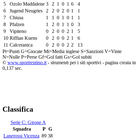
5
Ozolo Maddalene
3
2
1
0
1
6
4
6
Jugend Neugries
2
2
0
2
0
1
1
7
Chiusa
1
1
0
1
0
1
1
8
Pfalzen
1
2
0
1
1
0
3
9
Vipiteno
0
2
0
0
2
1
5
10
Riffian Kuens
0
2
0
0
2
1
6
11
Calceranica
0
2
0
0
2
2
13
Pt=Punti
G=Giocate
Mi=Media inglese
S=Sanzioni
V=Vinte
N=Nulle
P=Perse
Gf=Gol fatti
Gs=Gol subiti
©
www.sportrentino.it
- strumenti per i siti sportivi - pagina creata in
0,137 sec.
Classifica
Serie C: Girone A
Squadra
P
G
Lanerossi Vicenza
89
38