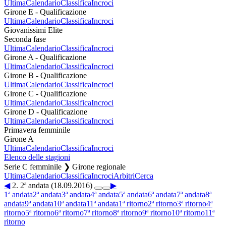
Ultima
Calendario
Classifica
Incroci
Girone E - Qualificazione
Ultima
Calendario
Classifica
Incroci
Giovanissimi Elite
Seconda fase
Ultima
Calendario
Classifica
Incroci
Girone A - Qualificazione
Ultima
Calendario
Classifica
Incroci
Girone B - Qualificazione
Ultima
Calendario
Classifica
Incroci
Girone C - Qualificazione
Ultima
Calendario
Classifica
Incroci
Girone D - Qualificazione
Ultima
Calendario
Classifica
Incroci
Primavera femminile
Girone A
Ultima
Calendario
Classifica
Incroci
Elenco delle stagioni
Serie C femminile ❯ Girone regionale
Ultima
Calendario
Classifica
Incroci
Arbitri
Cerca
◀
2. 2ª andata (18.09.2016)
▶
1ª andata
2ª andata
3ª andata
4ª andata
5ª andata
6ª andata
7ª andata
8ª
andata
9ª andata
10ª andata
11ª andata
1ª ritorno
2ª ritorno
3ª ritorno
4ª
ritorno
5ª ritorno
6ª ritorno
7ª ritorno
8ª ritorno
9ª ritorno
10ª ritorno
11ª
ritorno