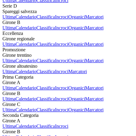
Ultima
Calendario
Classifica
Incroci
Serie D
Spareggi salvezza
Ultima
Calendario
Classifica
Incroci
Organici
Marcatori
Girone B
Ultima
Calendario
Classifica
Incroci
Organici
Marcatori
Eccellenza
Girone regionale
Ultima
Calendario
Classifica
Incroci
Organici
Marcatori
Promozione
Girone trentino
Ultima
Calendario
Classifica
Incroci
Organici
Marcatori
Girone altoatesino
Ultima
Calendario
Classifica
Incroci
Marcatori
Prima Categoria
Girone A
Ultima
Calendario
Classifica
Incroci
Organici
Marcatori
Girone B
Ultima
Calendario
Classifica
Incroci
Organici
Marcatori
Girone C
Ultima
Calendario
Classifica
Incroci
Organici
Marcatori
Seconda Categoria
Girone A
Ultima
Calendario
Classifica
Incroci
Girone B