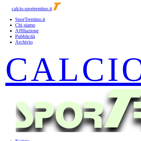
calcio.sportrentino.it
SporTrentino.it
Chi siamo
Affiliazione
Pubblicità
Archivio