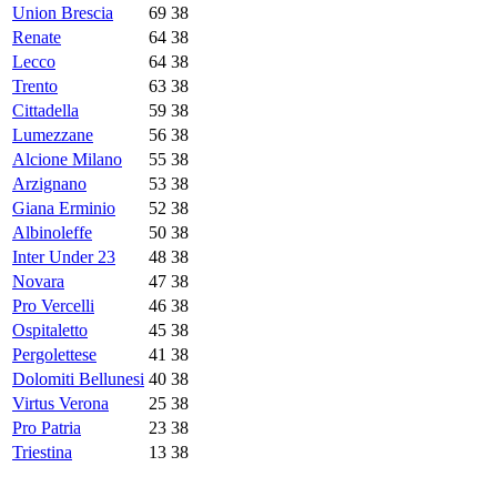
Union Brescia
69
38
Renate
64
38
Lecco
64
38
Trento
63
38
Cittadella
59
38
Lumezzane
56
38
Alcione Milano
55
38
Arzignano
53
38
Giana Erminio
52
38
Albinoleffe
50
38
Inter Under 23
48
38
Novara
47
38
Pro Vercelli
46
38
Ospitaletto
45
38
Pergolettese
41
38
Dolomiti Bellunesi
40
38
Virtus Verona
25
38
Pro Patria
23
38
Triestina
13
38