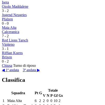
Isera
Ozolo Maddalene
3
-
2
Jugend Neugries
Pfalzen
0
-
0
Maia Alta
Calceranica
7
-
2
Red Lions Tarsch
Vipiteno
3
-
1
Riffian Kuens
Brixen
0
-
2
Chiusa
Turno di riposo
◀ 1ª andata
3ª andata ▶
Classifica
Totale
Squadra
Pt
G
V
N
P
Gf
Gs
1
Maia Alta
6
2
2
0
0
10
2