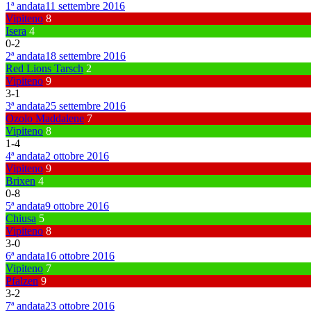
1ª andata
11 settembre 2016
Vipiteno
8
Isera
4
0
-
2
2ª andata
18 settembre 2016
Red Lions Tarsch
2
Vipiteno
9
3
-
1
3ª andata
25 settembre 2016
Ozolo Maddalene
7
Vipiteno
8
1
-
4
4ª andata
2 ottobre 2016
Vipiteno
9
Brixen
4
0
-
8
5ª andata
9 ottobre 2016
Chiusa
5
Vipiteno
8
3
-
0
6ª andata
16 ottobre 2016
Vipiteno
7
Pfalzen
9
3
-
2
7ª andata
23 ottobre 2016