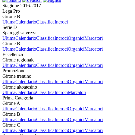
Stagione 2016-2017
Lega Pro
Girone B
Ultima
Calendario
Classifica
Incroci
Serie D
Spareggi salvezza
Ultima
Calendario
Classifica
Incroci
Organici
Marcatori
Girone B
Ultima
Calendario
Classifica
Incroci
Organici
Marcatori
Eccellenza
Girone regionale
Ultima
Calendario
Classifica
Incroci
Organici
Marcatori
Promozione
Girone trentino
Ultima
Calendario
Classifica
Incroci
Organici
Marcatori
Girone altoatesino
Ultima
Calendario
Classifica
Incroci
Marcatori
Prima Categoria
Girone A
Ultima
Calendario
Classifica
Incroci
Organici
Marcatori
Girone B
Ultima
Calendario
Classifica
Incroci
Organici
Marcatori
Girone C
Ultima
Calendario
Classifica
Incroci
Organici
Marcatori