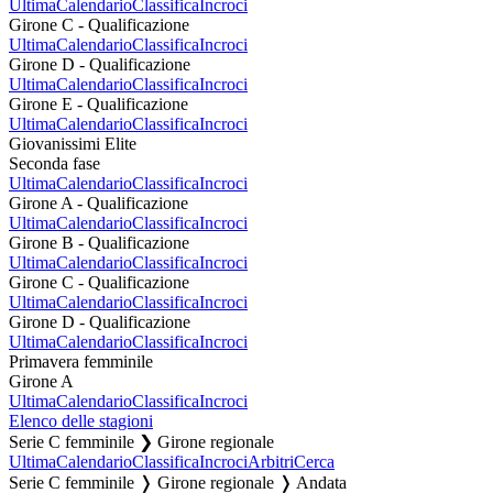
Ultima
Calendario
Classifica
Incroci
Girone C - Qualificazione
Ultima
Calendario
Classifica
Incroci
Girone D - Qualificazione
Ultima
Calendario
Classifica
Incroci
Girone E - Qualificazione
Ultima
Calendario
Classifica
Incroci
Giovanissimi Elite
Seconda fase
Ultima
Calendario
Classifica
Incroci
Girone A - Qualificazione
Ultima
Calendario
Classifica
Incroci
Girone B - Qualificazione
Ultima
Calendario
Classifica
Incroci
Girone C - Qualificazione
Ultima
Calendario
Classifica
Incroci
Girone D - Qualificazione
Ultima
Calendario
Classifica
Incroci
Primavera femminile
Girone A
Ultima
Calendario
Classifica
Incroci
Elenco delle stagioni
Serie C femminile ❯ Girone regionale
Ultima
Calendario
Classifica
Incroci
Arbitri
Cerca
Serie C femminile ❭ Girone regionale ❭ Andata