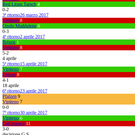
Red Lions Tarsch
4
0
-
2
3ª ritorno
26 marzo 2017
Vipiteno
8
Ozolo Maddalene
6
0
-
3
4ª ritorno
2 aprile 2017
Brixen
1
Vipiteno
8
5
-
2
4 aprile
5ª ritorno
15 aprile 2017
Vipiteno
7
Chiusa
8
4
-
1
18 aprile
6ª ritorno
23 aprile 2017
Pfalzen
9
Vipiteno
7
0
-
0
7ª ritorno
30 aprile 2017
Vipiteno
6
Calceranica
11
3
-
0
decisione G.S.