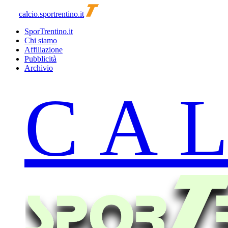
calcio.sportrentino.it
SporTrentino.it
Chi siamo
Affiliazione
Pubblicità
Archivio