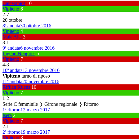
Calceranica
10
Vipiteno
6
2
-
7
20 ottobre
8ª andata
30 ottobre 2016
Vipiteno
4
Maia Alta
3
3
-
1
9ª andata
6 novembre 2016
Jugend Neugries
5
Vipiteno
7
4
-
3
10ª andata
13 novembre 2016
Vipiteno
turno di riposo
11ª andata
20 novembre 2016
Riffian Kuens
10
Vipiteno
7
1
-
2
Serie C femminile ❭ Girone regionale ❭ Ritorno
1ª ritorno
12 marzo 2017
Isera
2
Vipiteno
7
2
-
1
2ª ritorno
19 marzo 2017
Vipiteno
8