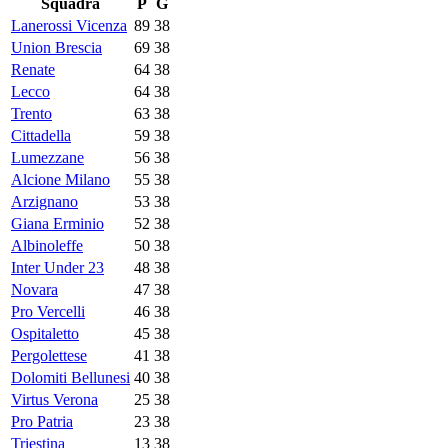
Squadra
P
G
Lanerossi Vicenza
89
38
Union Brescia
69
38
Renate
64
38
Lecco
64
38
Trento
63
38
Cittadella
59
38
Lumezzane
56
38
Alcione Milano
55
38
Arzignano
53
38
Giana Erminio
52
38
Albinoleffe
50
38
Inter Under 23
48
38
Novara
47
38
Pro Vercelli
46
38
Ospitaletto
45
38
Pergolettese
41
38
Dolomiti Bellunesi
40
38
Virtus Verona
25
38
Pro Patria
23
38
Triestina
13
38