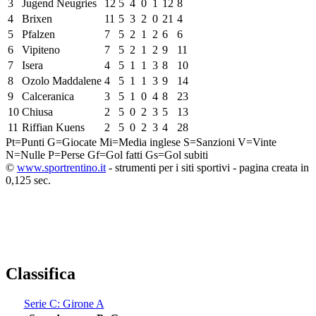
3
Jugend Neugries
12
5
4
0
1
12
8
4
Brixen
11
5
3
2
0
21
4
5
Pfalzen
7
5
2
1
2
6
6
6
Vipiteno
7
5
2
1
2
9
11
7
Isera
4
5
1
1
3
8
10
8
Ozolo Maddalene
4
5
1
1
3
9
14
9
Calceranica
3
5
1
0
4
8
23
10
Chiusa
2
5
0
2
3
5
13
11
Riffian Kuens
2
5
0
2
3
4
28
Pt=Punti
G=Giocate
Mi=Media inglese
S=Sanzioni
V=Vinte
N=Nulle
P=Perse
Gf=Gol fatti
Gs=Gol subiti
©
www.sportrentino.it
- strumenti per i siti sportivi - pagina creata in
0,125 sec.
Classifica
Serie C: Girone A