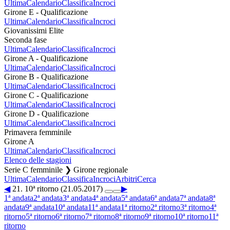
Ultima
Calendario
Classifica
Incroci
Girone E - Qualificazione
Ultima
Calendario
Classifica
Incroci
Giovanissimi Elite
Seconda fase
Ultima
Calendario
Classifica
Incroci
Girone A - Qualificazione
Ultima
Calendario
Classifica
Incroci
Girone B - Qualificazione
Ultima
Calendario
Classifica
Incroci
Girone C - Qualificazione
Ultima
Calendario
Classifica
Incroci
Girone D - Qualificazione
Ultima
Calendario
Classifica
Incroci
Primavera femminile
Girone A
Ultima
Calendario
Classifica
Incroci
Elenco delle stagioni
Serie C femminile ❯ Girone regionale
Ultima
Calendario
Classifica
Incroci
Arbitri
Cerca
◀
21. 10ª ritorno (21.05.2017)
▶
1ª andata
2ª andata
3ª andata
4ª andata
5ª andata
6ª andata
7ª andata
8ª
andata
9ª andata
10ª andata
11ª andata
1ª ritorno
2ª ritorno
3ª ritorno
4ª
ritorno
5ª ritorno
6ª ritorno
7ª ritorno
8ª ritorno
9ª ritorno
10ª ritorno
11ª
ritorno