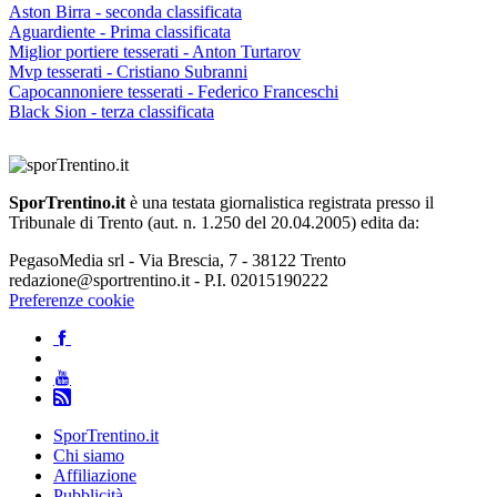
Aston Birra - seconda classificata
Aguardiente - Prima classificata
Miglior portiere tesserati - Anton Turtarov
Mvp tesserati - Cristiano Subranni
Capocannoniere tesserati - Federico Franceschi
Black Sion - terza classificata
SporTrentino.it
è una testata giornalistica registrata presso il
Tribunale di Trento (aut. n. 1.250 del 20.04.2005) edita da:
PegasoMedia srl - Via Brescia, 7 - 38122 Trento
redazione@sportrentino.it - P.I. 02015190222
Preferenze cookie
SporTrentino.it
Chi siamo
Affiliazione
Pubblicità