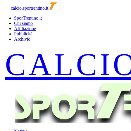
calcio.sportrentino.it
SporTrentino.it
Chi siamo
Affiliazione
Pubblicità
Archivio