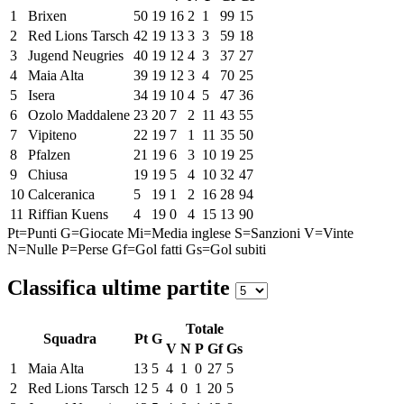
1
Brixen
50
19
16
2
1
99
15
2
Red Lions Tarsch
42
19
13
3
3
59
18
3
Jugend Neugries
40
19
12
4
3
37
27
4
Maia Alta
39
19
12
3
4
70
25
5
Isera
34
19
10
4
5
47
36
6
Ozolo Maddalene
23
20
7
2
11
43
55
7
Vipiteno
22
19
7
1
11
35
50
8
Pfalzen
21
19
6
3
10
19
25
9
Chiusa
19
19
5
4
10
32
47
10
Calceranica
5
19
1
2
16
28
94
11
Riffian Kuens
4
19
0
4
15
13
90
Pt=Punti
G=Giocate
Mi=Media inglese
S=Sanzioni
V=Vinte
N=Nulle
P=Perse
Gf=Gol fatti
Gs=Gol subiti
Classifica ultime partite
Totale
Squadra
Pt
G
V
N
P
Gf
Gs
1
Maia Alta
13
5
4
1
0
27
5
2
Red Lions Tarsch
12
5
4
0
1
20
5