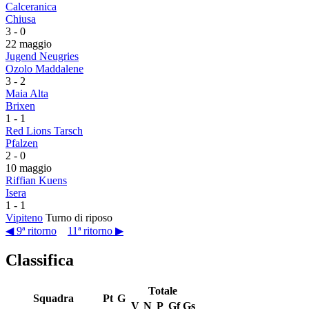
Calceranica
Chiusa
3
-
0
22 maggio
Jugend Neugries
Ozolo Maddalene
3
-
2
Maia Alta
Brixen
1
-
1
Red Lions Tarsch
Pfalzen
2
-
0
10 maggio
Riffian Kuens
Isera
1
-
1
Vipiteno
Turno di riposo
◀ 9ª ritorno
11ª ritorno ▶
Classifica
Totale
Squadra
Pt
G
V
N
P
Gf
Gs