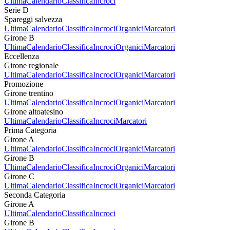
Ultima
Calendario
Classifica
Incroci
Serie D
Spareggi salvezza
Ultima
Calendario
Classifica
Incroci
Organici
Marcatori
Girone B
Ultima
Calendario
Classifica
Incroci
Organici
Marcatori
Eccellenza
Girone regionale
Ultima
Calendario
Classifica
Incroci
Organici
Marcatori
Promozione
Girone trentino
Ultima
Calendario
Classifica
Incroci
Organici
Marcatori
Girone altoatesino
Ultima
Calendario
Classifica
Incroci
Marcatori
Prima Categoria
Girone A
Ultima
Calendario
Classifica
Incroci
Organici
Marcatori
Girone B
Ultima
Calendario
Classifica
Incroci
Organici
Marcatori
Girone C
Ultima
Calendario
Classifica
Incroci
Organici
Marcatori
Seconda Categoria
Girone A
Ultima
Calendario
Classifica
Incroci
Girone B