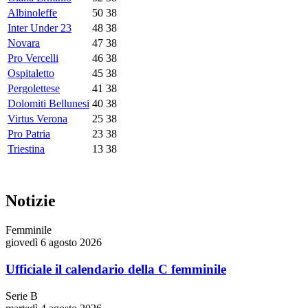
Albinoleffe
50
38
Inter Under 23
48
38
Novara
47
38
Pro Vercelli
46
38
Ospitaletto
45
38
Pergolettese
41
38
Dolomiti Bellunesi
40
38
Virtus Verona
25
38
Pro Patria
23
38
Triestina
13
38
Notizie
Femminile
giovedì 6 agosto 2026
Ufficiale il calendario della C femminile
Serie B