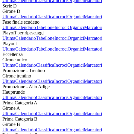
Ultima
Calendario
Classifica
Incroci
Organici
Marcatori
Serie D
Girone D
Ultima
Calendario
Classifica
Incroci
Organici
Marcatori
Fase finale scudetto
Ultima
Calendario
Tabellone
Incroci
Organici
Marcatori
Playoff per ripescaggi
Ultima
Calendario
Tabellone
Incroci
Organici
Marcatori
Playout
Ultima
Calendario
Tabellone
Incroci
Organici
Marcatori
Eccellenza
Girone unico
Ultima
Calendario
Classifica
Incroci
Organici
Marcatori
Promozione - Trentino
Girone trentino
Ultima
Calendario
Classifica
Incroci
Organici
Marcatori
Promozione - Alto Adige
Hauptrunde
Ultima
Calendario
Classifica
Incroci
Organici
Marcatori
Prima Categoria A
Girone A
Ultima
Calendario
Classifica
Incroci
Organici
Marcatori
Prima Categoria B
Girone B
Ultima
Calendario
Classifica
Incroci
Organici
Marcatori