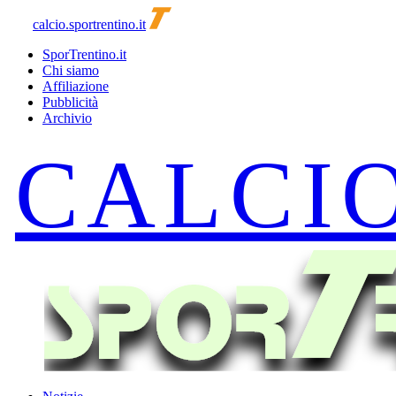
calcio.sportrentino.it
SporTrentino.it
Chi siamo
Affiliazione
Pubblicità
Archivio