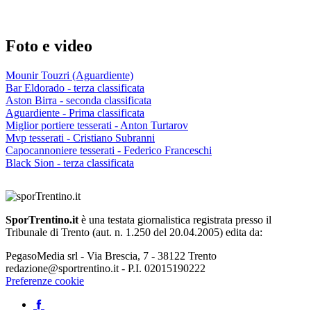
Foto e video
Mounir Touzri (Aguardiente)
Bar Eldorado - terza classificata
Aston Birra - seconda classificata
Aguardiente - Prima classificata
Miglior portiere tesserati - Anton Turtarov
Mvp tesserati - Cristiano Subranni
Capocannoniere tesserati - Federico Franceschi
Black Sion - terza classificata
SporTrentino.it
è una testata giornalistica registrata presso il
Tribunale di Trento (aut. n. 1.250 del 20.04.2005) edita da:
PegasoMedia srl - Via Brescia, 7 - 38122 Trento
redazione@sportrentino.it - P.I. 02015190222
Preferenze cookie