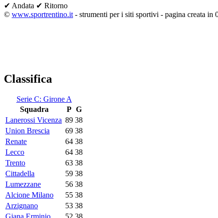
✔ Andata
✔ Ritorno
©
www.sportrentino.it
- strumenti per i siti sportivi - pagina creata in 
Classifica
Serie C: Girone A
Squadra
P
G
Lanerossi Vicenza
89
38
Union Brescia
69
38
Renate
64
38
Lecco
64
38
Trento
63
38
Cittadella
59
38
Lumezzane
56
38
Alcione Milano
55
38
Arzignano
53
38
Giana Erminio
52
38