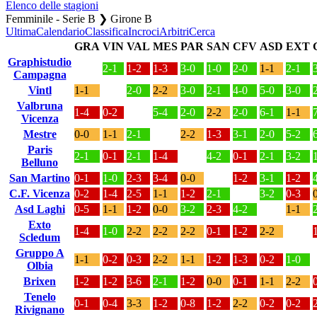
Elenco delle stagioni
Femminile - Serie B ❯ Girone B
Ultima
Calendario
Classifica
Incroci
Arbitri
Cerca
GRA
VIN
VAL
MES
PAR
SAN
CFV
ASD
EXT
Graphistudio
2-1
1-2
1-3
3-0
1-0
2-0
1-1
2-1
Campagna
Vintl
1-1
2-0
2-2
3-0
2-1
4-0
5-0
3-0
Valbruna
1-4
0-2
5-4
2-0
2-2
2-0
6-1
1-1
Vicenza
Mestre
0-0
1-1
2-1
2-2
1-3
3-1
2-0
5-2
Paris
2-1
0-1
2-1
1-4
4-2
0-1
2-1
3-2
Belluno
San Martino
0-1
1-0
2-3
3-4
0-0
1-2
3-1
1-2
C.F. Vicenza
0-2
1-4
2-5
1-1
1-2
2-1
3-2
0-3
Asd Laghi
0-5
1-1
1-2
0-0
3-2
2-3
4-2
1-1
Exto
1-4
1-0
2-2
2-2
2-2
0-1
1-2
2-2
Scledum
Gruppo A
1-1
0-2
0-3
2-2
1-1
1-2
1-3
0-2
1-0
Olbia
Brixen
1-2
1-2
3-6
2-1
1-2
0-0
0-1
1-1
2-2
Tenelo
0-1
0-4
3-3
1-2
0-8
1-2
2-2
0-2
0-2
Rivignano