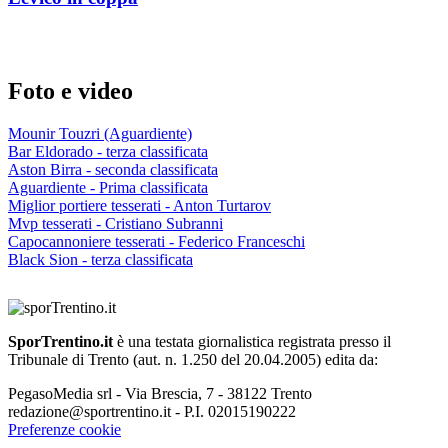
Foto e video
Mounir Touzri (Aguardiente)
Bar Eldorado - terza classificata
Aston Birra - seconda classificata
Aguardiente - Prima classificata
Miglior portiere tesserati - Anton Turtarov
Mvp tesserati - Cristiano Subranni
Capocannoniere tesserati - Federico Franceschi
Black Sion - terza classificata
SporTrentino.it
è una testata giornalistica registrata presso il
Tribunale di Trento (aut. n. 1.250 del 20.04.2005) edita da:
PegasoMedia srl - Via Brescia, 7 - 38122 Trento
redazione@sportrentino.it - P.I. 02015190222
Preferenze cookie