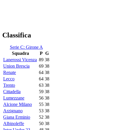
Classifica
Serie C: Girone A
Squadra
P
G
Lanerossi Vicenza
89
38
Union Brescia
69
38
Renate
64
38
Lecco
64
38
Trento
63
38
Cittadella
59
38
Lumezzane
56
38
Alcione Milano
55
38
Arzignano
53
38
Giana Erminio
52
38
Albinoleffe
50
38
Inter Under 23
48
38