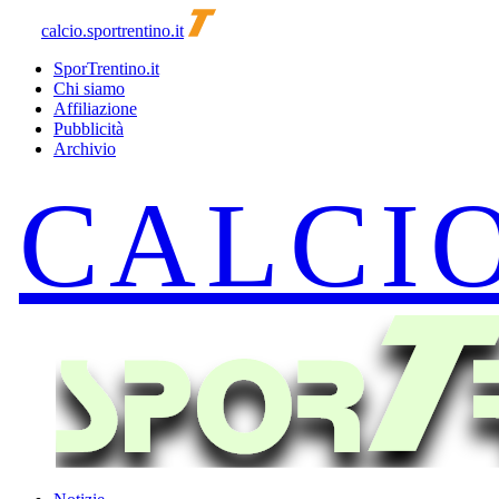
calcio.sportrentino.it
SporTrentino.it
Chi siamo
Affiliazione
Pubblicità
Archivio