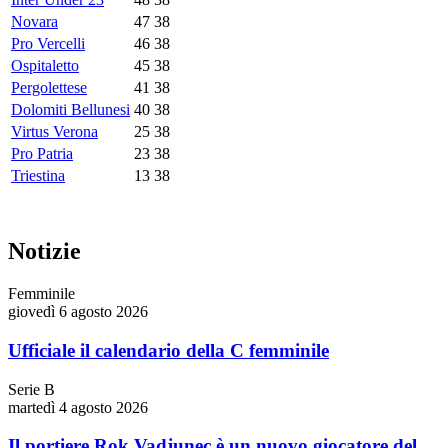
Novara
47
38
Pro Vercelli
46
38
Ospitaletto
45
38
Pergolettese
41
38
Dolomiti Bellunesi
40
38
Virtus Verona
25
38
Pro Patria
23
38
Triestina
13
38
Notizie
Femminile
giovedì 6 agosto 2026
Ufficiale il calendario della C femminile
Serie B
martedì 4 agosto 2026
Il portiere Rok Vadjunec è un nuovo giocatore del