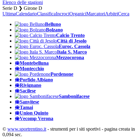
Elenco delle stagioni
Serie D ❯ Girone D
Ultima
Calendario
Classifica
Incroci
Organici
Marcatori
Arbitri
Cerca
Belluno
Bolzano
Calcio Trento
Città di Jesolo
Euroc. Cassola
Itala S. Marco
Mezzocorona
Montebelluna
Montecchio
Pordenone
Porfido Albiano
Rivignano
Sacilese
Sambonifacese
Sanvitese
Tamai
Union Quinto
Vecomp Verona
©
www.sportrentino.it
- strumenti per i siti sportivi - pagina creata in
0,094 sec.