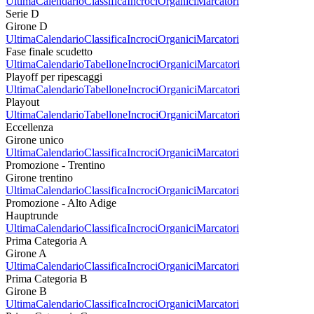
Ultima
Calendario
Classifica
Incroci
Organici
Marcatori
Serie D
Girone D
Ultima
Calendario
Classifica
Incroci
Organici
Marcatori
Fase finale scudetto
Ultima
Calendario
Tabellone
Incroci
Organici
Marcatori
Playoff per ripescaggi
Ultima
Calendario
Tabellone
Incroci
Organici
Marcatori
Playout
Ultima
Calendario
Tabellone
Incroci
Organici
Marcatori
Eccellenza
Girone unico
Ultima
Calendario
Classifica
Incroci
Organici
Marcatori
Promozione - Trentino
Girone trentino
Ultima
Calendario
Classifica
Incroci
Organici
Marcatori
Promozione - Alto Adige
Hauptrunde
Ultima
Calendario
Classifica
Incroci
Organici
Marcatori
Prima Categoria A
Girone A
Ultima
Calendario
Classifica
Incroci
Organici
Marcatori
Prima Categoria B
Girone B
Ultima
Calendario
Classifica
Incroci
Organici
Marcatori