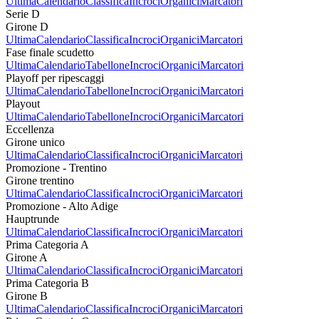
Ultima
Calendario
Classifica
Incroci
Organici
Marcatori
Serie D
Girone D
Ultima
Calendario
Classifica
Incroci
Organici
Marcatori
Fase finale scudetto
Ultima
Calendario
Tabellone
Incroci
Organici
Marcatori
Playoff per ripescaggi
Ultima
Calendario
Tabellone
Incroci
Organici
Marcatori
Playout
Ultima
Calendario
Tabellone
Incroci
Organici
Marcatori
Eccellenza
Girone unico
Ultima
Calendario
Classifica
Incroci
Organici
Marcatori
Promozione - Trentino
Girone trentino
Ultima
Calendario
Classifica
Incroci
Organici
Marcatori
Promozione - Alto Adige
Hauptrunde
Ultima
Calendario
Classifica
Incroci
Organici
Marcatori
Prima Categoria A
Girone A
Ultima
Calendario
Classifica
Incroci
Organici
Marcatori
Prima Categoria B
Girone B
Ultima
Calendario
Classifica
Incroci
Organici
Marcatori