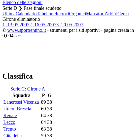
Elenco delle stagioni
Serie D ❯ Fase finale scudetto
Ultima
Calendario
Tabellone
Incroci
Organici
Marcatori
Arbitri
Cerca
Girone eliminatorio
1.
13.05.2007
2.
16.05.2007
3.
20.05.2007
©
www.sportrentino.it
- strumenti per i siti sportivi - pagina creata in
0,094 sec.
Classifica
Serie C: Girone A
Squadra
P
G
Lanerossi Vicenza
89
38
Union Brescia
69
38
Renate
64
38
Lecco
64
38
Trento
63
38
Cittadella
59
38