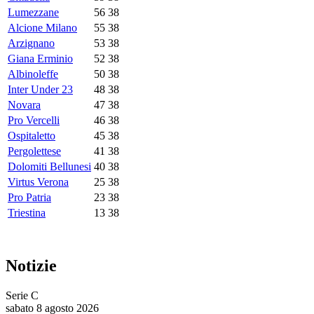
Lumezzane
56
38
Alcione Milano
55
38
Arzignano
53
38
Giana Erminio
52
38
Albinoleffe
50
38
Inter Under 23
48
38
Novara
47
38
Pro Vercelli
46
38
Ospitaletto
45
38
Pergolettese
41
38
Dolomiti Bellunesi
40
38
Virtus Verona
25
38
Pro Patria
23
38
Triestina
13
38
Notizie
Serie C
sabato 8 agosto 2026