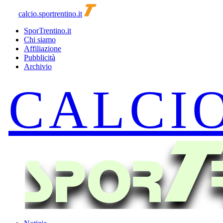
calcio.sportrentino.it
SporTrentino.it
Chi siamo
Affiliazione
Pubblicità
Archivio