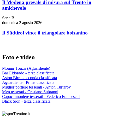
Il Modena prevale di misura sul Trento in
amichevole
Serie B
domenica 2 agosto 2026
Il Südtirol vince il triangolare bolzanino
Foto e video
Mounir Touzri (Aguardiente)
Bar Eldorado - terza classificata
Aston Birra - seconda classificata
Aguardiente - Prima classificata
Miglior portiere tesserati - Anton Turtarov
Mvp tesserati - Cristiano Subranni
Capocannoniere tesserati - Federico Franceschi
Black Sion - terza classificata