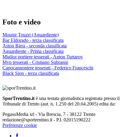
Foto e video
Mounir Touzri (Aguardiente)
Bar Eldorado - terza classificata
Aston Birra - seconda classificata
Aguardiente - Prima classificata
Miglior portiere tesserati - Anton Turtarov
Mvp tesserati - Cristiano Subranni
Capocannoniere tesserati - Federico Franceschi
Black Sion - terza classificata
SporTrentino.it
è una testata giornalistica registrata presso il
Tribunale di Trento (aut. n. 1.250 del 20.04.2005) edita da:
PegasoMedia srl - Via Brescia, 7 - 38122 Trento
redazione@sportrentino.it - P.I. 02015190222
Preferenze cookie