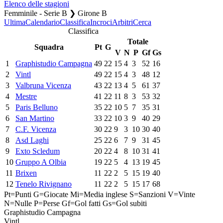
Elenco delle stagioni
Femminile - Serie B ❯ Girone B
Ultima
Calendario
Classifica
Incroci
Arbitri
Cerca
Classifica
Totale
Squadra
Pt
G
V
N
P
Gf
Gs
1
Graphistudio Campagna
49
22
15
4
3
52
16
2
Vintl
49
22
15
4
3
48
12
3
Valbruna Vicenza
43
22
13
4
5
61
37
4
Mestre
41
22
11
8
3
53
32
5
Paris Belluno
35
22
10
5
7
35
31
6
San Martino
33
22
10
3
9
40
29
7
C.F. Vicenza
30
22
9
3
10
30
40
8
Asd Laghi
25
22
6
7
9
31
45
9
Exto Scledum
20
22
4
8
10
31
41
10
Gruppo A Olbia
19
22
5
4
13
19
45
11
Brixen
11
22
2
5
15
19
40
12
Tenelo Rivignano
11
22
2
5
15
17
68
Pt=Punti
G=Giocate
Mi=Media inglese
S=Sanzioni
V=Vinte
N=Nulle
P=Perse
Gf=Gol fatti
Gs=Gol subiti
Graphistudio Campagna
Vintl