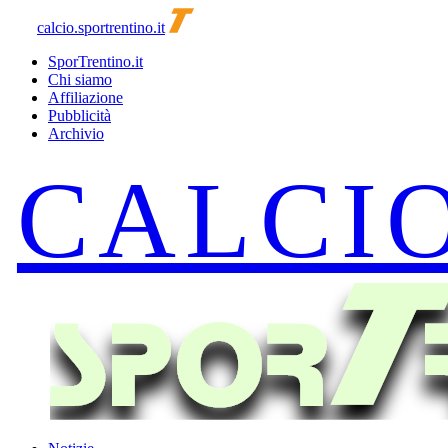
calcio.sportrentino.it
SporTrentino.it
Chi siamo
Affiliazione
Pubblicità
Archivio