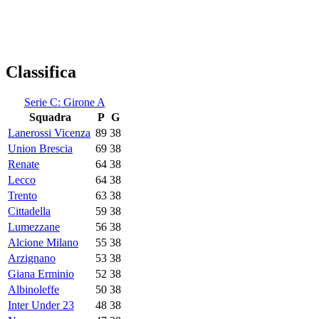
Classifica
Serie C: Girone A
Squadra
P
G
Lanerossi Vicenza
89
38
Union Brescia
69
38
Renate
64
38
Lecco
64
38
Trento
63
38
Cittadella
59
38
Lumezzane
56
38
Alcione Milano
55
38
Arzignano
53
38
Giana Erminio
52
38
Albinoleffe
50
38
Inter Under 23
48
38