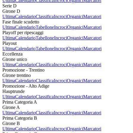
Ultima
Calendario
Classifica
Incroci
Organici
Marcatori
Serie D
Girone D
Ultima
Calendario
Classifica
Incroci
Organici
Marcatori
Fase finale scudetto
Ultima
Calendario
Tabellone
Incroci
Organici
Marcatori
Playoff per ripescaggi
Ultima
Calendario
Tabellone
Incroci
Organici
Marcatori
Playout
Ultima
Calendario
Tabellone
Incroci
Organici
Marcatori
Eccellenza
Girone unico
Ultima
Calendario
Classifica
Incroci
Organici
Marcatori
Promozione - Trentino
Girone trentino
Ultima
Calendario
Classifica
Incroci
Organici
Marcatori
Promozione - Alto Adige
Hauptrunde
Ultima
Calendario
Classifica
Incroci
Organici
Marcatori
Prima Categoria A
Girone A
Ultima
Calendario
Classifica
Incroci
Organici
Marcatori
Prima Categoria B
Girone B
Ultima
Calendario
Classifica
Incroci
Organici
Marcatori