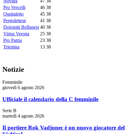
Novara
47
38
Pro Vercelli
46
38
Ospitaletto
45
38
Pergolettese
41
38
Dolomiti Bellunesi
40
38
Virtus Verona
25
38
Pro Patria
23
38
Triestina
13
38
Notizie
Femminile
giovedì 6 agosto 2026
Ufficiale il calendario della C femminile
Serie B
martedì 4 agosto 2026
Il portiere Rok Vadjunec è un nuovo giocatore del