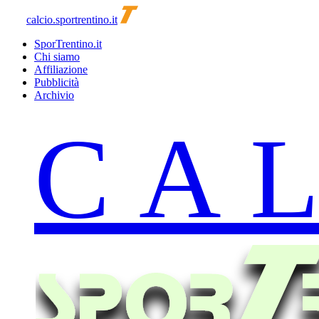
calcio.sportrentino.it
SporTrentino.it
Chi siamo
Affiliazione
Pubblicità
Archivio