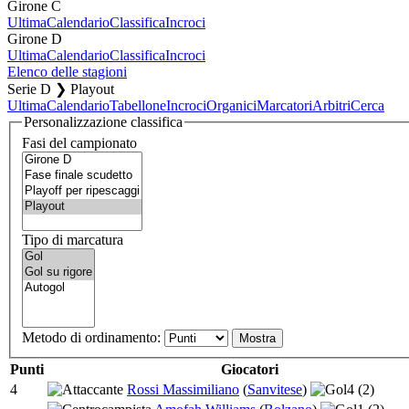
Girone C
Ultima
Calendario
Classifica
Incroci
Girone D
Ultima
Calendario
Classifica
Incroci
Elenco delle stagioni
Serie D ❯ Playout
Ultima
Calendario
Tabellone
Incroci
Organici
Marcatori
Arbitri
Cerca
Personalizzazione classifica
Fasi del campionato
Tipo di marcatura
Metodo di ordinamento:
Punti
Giocatori
4
Rossi Massimiliano
(
Sanvitese
)
4
(2)