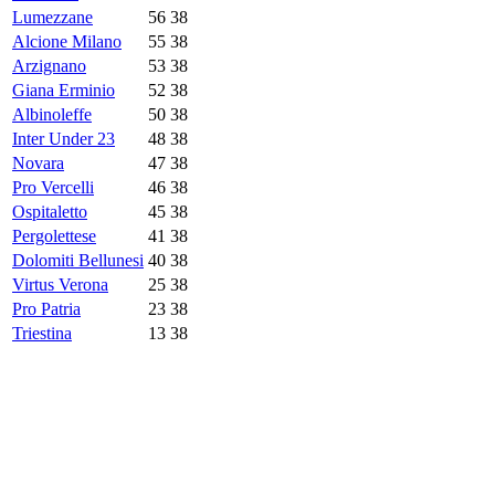
Lumezzane
56
38
Alcione Milano
55
38
Arzignano
53
38
Giana Erminio
52
38
Albinoleffe
50
38
Inter Under 23
48
38
Novara
47
38
Pro Vercelli
46
38
Ospitaletto
45
38
Pergolettese
41
38
Dolomiti Bellunesi
40
38
Virtus Verona
25
38
Pro Patria
23
38
Triestina
13
38