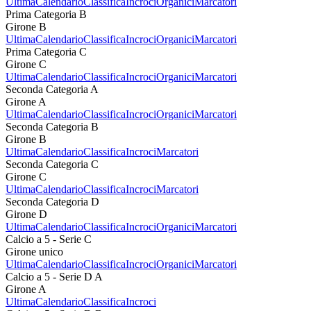
Ultima
Calendario
Classifica
Incroci
Organici
Marcatori
Prima Categoria B
Girone B
Ultima
Calendario
Classifica
Incroci
Organici
Marcatori
Prima Categoria C
Girone C
Ultima
Calendario
Classifica
Incroci
Organici
Marcatori
Seconda Categoria A
Girone A
Ultima
Calendario
Classifica
Incroci
Organici
Marcatori
Seconda Categoria B
Girone B
Ultima
Calendario
Classifica
Incroci
Marcatori
Seconda Categoria C
Girone C
Ultima
Calendario
Classifica
Incroci
Marcatori
Seconda Categoria D
Girone D
Ultima
Calendario
Classifica
Incroci
Organici
Marcatori
Calcio a 5 - Serie C
Girone unico
Ultima
Calendario
Classifica
Incroci
Organici
Marcatori
Calcio a 5 - Serie D A
Girone A
Ultima
Calendario
Classifica
Incroci