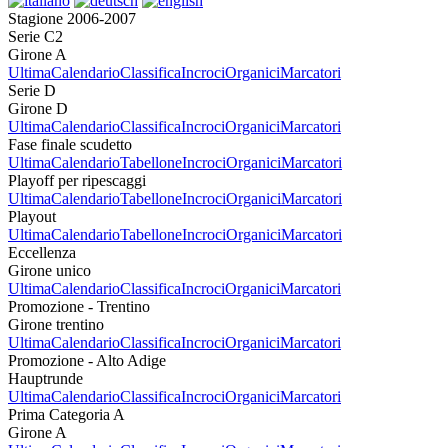
Stagione 2006-2007
Serie C2
Girone A
Ultima
Calendario
Classifica
Incroci
Organici
Marcatori
Serie D
Girone D
Ultima
Calendario
Classifica
Incroci
Organici
Marcatori
Fase finale scudetto
Ultima
Calendario
Tabellone
Incroci
Organici
Marcatori
Playoff per ripescaggi
Ultima
Calendario
Tabellone
Incroci
Organici
Marcatori
Playout
Ultima
Calendario
Tabellone
Incroci
Organici
Marcatori
Eccellenza
Girone unico
Ultima
Calendario
Classifica
Incroci
Organici
Marcatori
Promozione - Trentino
Girone trentino
Ultima
Calendario
Classifica
Incroci
Organici
Marcatori
Promozione - Alto Adige
Hauptrunde
Ultima
Calendario
Classifica
Incroci
Organici
Marcatori
Prima Categoria A
Girone A