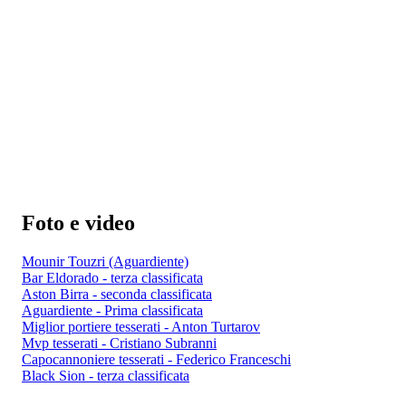
Foto e video
Mounir Touzri (Aguardiente)
Bar Eldorado - terza classificata
Aston Birra - seconda classificata
Aguardiente - Prima classificata
Miglior portiere tesserati - Anton Turtarov
Mvp tesserati - Cristiano Subranni
Capocannoniere tesserati - Federico Franceschi
Black Sion - terza classificata