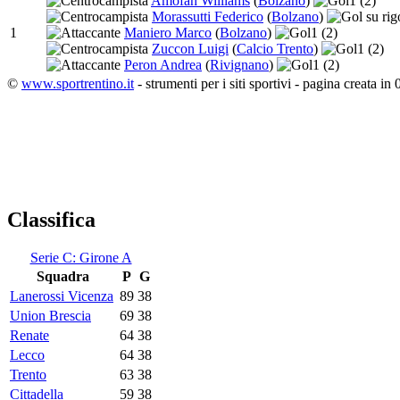
Amofah Williams
(
Bolzano
)
1
(2)
Morassutti Federico
(
Bolzano
)
1
Maniero Marco
(
Bolzano
)
1
(2)
Zuccon Luigi
(
Calcio Trento
)
1
(2)
Peron Andrea
(
Rivignano
)
1
(2)
©
www.sportrentino.it
- strumenti per i siti sportivi - pagina creata in 
Classifica
Serie C: Girone A
Squadra
P
G
Lanerossi Vicenza
89
38
Union Brescia
69
38
Renate
64
38
Lecco
64
38
Trento
63
38
Cittadella
59
38