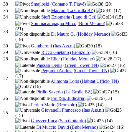
38
Smajloski
(
Comano T. Fiavé
)
38
(20)
35
Marcon
(
La Grolla BZ
)
35
(17)
34
Sieff Eziomaria
(
Lago di Cei
)
34
(15)
Sommacampagna Mirco
(
Bubi Merano
)
33
(21)
33
Di Mauro G.
(
Holiday Merano
)
33
(19)
30
Gamberoni
(
Itas Ass.ni
)
30
(18)
29
Ricco Gaetano
(
Bronzolo
)
29
(16)
28
Eller
(
Holiday Merano
)
28
(17)
Paissan Denis
(
Green Tower TN
)
27
(16)
Pegoretti Andrea
(
Green Tower TN
)
27
(17)
27
Alimonta Loris
(
Habitat Ufficio TN
)
27
(16)
Pirillo Saverio
(
La Grolla BZ
)
27
(15)
26
Iori
(
Sp. Judicaria
)
26
(13)
Perino Mario
(
Bronzolo
)
25
(14)
Giovanelli Francesco
(
Itas Ass.ni
)
25
25
(15)
Ghezzer Luca
(
San Gottardo
)
25
(14)
Di Muccio David
(
Bubi Merano
)
24
(16)