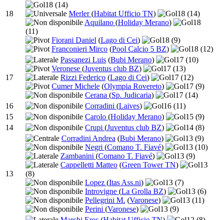
18
(14)
18
Merler
(
Habitat Ufficio TN
)
18
(14)
Aquilano
(
Holiday Merano
)
18
(11)
Fiorani Daniel
(
Lago di Cei
)
18
(9)
Franconieri Mirco
(
Pool Calcio 5 BZ
)
18
(12)
Passanezi Luis
(
Bubi Merano
)
17
(10)
Veronese
(
Juventus club BZ
)
17
(13)
17
Rizzi Federico
(
Lago di Cei
)
17
(12)
Cumer Michele
(
Olympia Rovereto
)
17
(9)
Cerana
(
Sp. Judicaria
)
17
(14)
16
Corradini
(
Laives
)
16
(11)
15
Carolo
(
Holiday Merano
)
15
(9)
14
Crupi
(
Juventus club BZ
)
14
(8)
Corradini Andrea
(
Bubi Merano
)
13
(9)
Negri
(
Comano T. Fiavé
)
13
(10)
Zambanini
(
Comano T. Fiavé
)
13
(9)
Cappelletti Matteo
(
Green Tower TN
)
13
13
(8)
Lopez
(
Itas Ass.ni
)
13
(7)
Introvigne
(
La Grolla BZ
)
13
(6)
Pellegrini M.
(
Varonese
)
13
(11)
Perini
(
Varonese
)
13
(9)
Marchi Eros
(
Habitat Ufficio TN
)
12
(8)