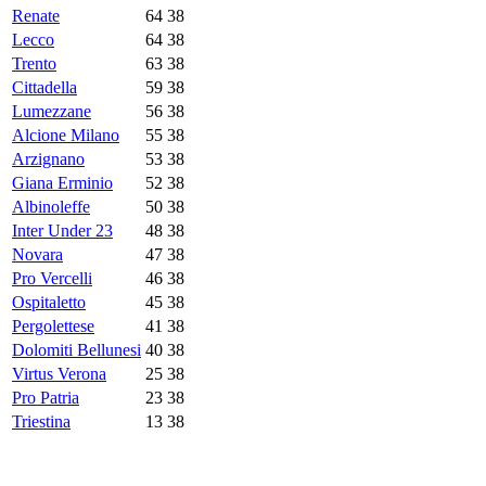
Renate
64
38
Lecco
64
38
Trento
63
38
Cittadella
59
38
Lumezzane
56
38
Alcione Milano
55
38
Arzignano
53
38
Giana Erminio
52
38
Albinoleffe
50
38
Inter Under 23
48
38
Novara
47
38
Pro Vercelli
46
38
Ospitaletto
45
38
Pergolettese
41
38
Dolomiti Bellunesi
40
38
Virtus Verona
25
38
Pro Patria
23
38
Triestina
13
38