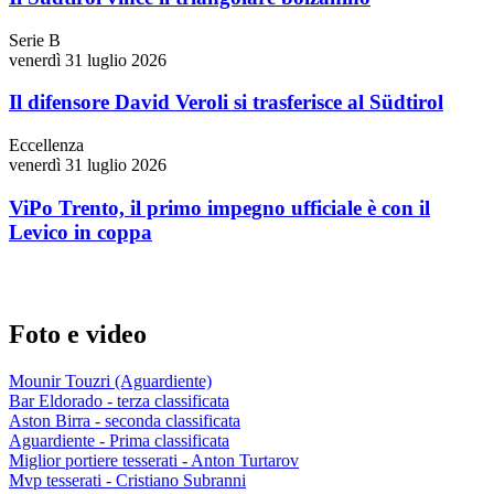
Serie B
venerdì 31 luglio 2026
Il difensore David Veroli si trasferisce al Südtirol
Eccellenza
venerdì 31 luglio 2026
ViPo Trento, il primo impegno ufficiale è con il
Levico in coppa
Foto e video
Mounir Touzri (Aguardiente)
Bar Eldorado - terza classificata
Aston Birra - seconda classificata
Aguardiente - Prima classificata
Miglior portiere tesserati - Anton Turtarov
Mvp tesserati - Cristiano Subranni