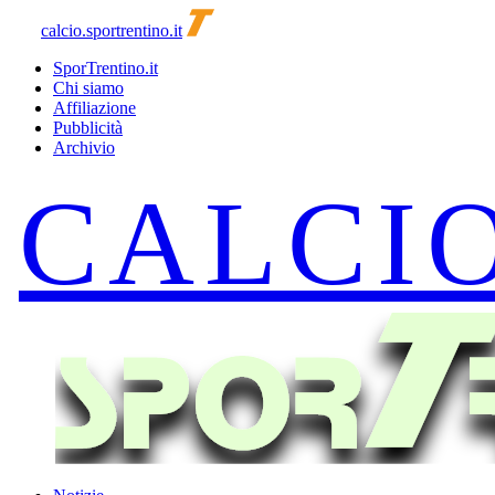
calcio.sportrentino.it
SporTrentino.it
Chi siamo
Affiliazione
Pubblicità
Archivio