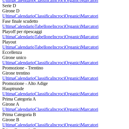
Ultima
Calendario
Classifica
Incroci
Organici
Marcatori
Serie D
Girone D
Ultima
Calendario
Classifica
Incroci
Organici
Marcatori
Fase finale scudetto
Ultima
Calendario
Tabellone
Incroci
Organici
Marcatori
Playoff per ripescaggi
Ultima
Calendario
Tabellone
Incroci
Organici
Marcatori
Playout
Ultima
Calendario
Tabellone
Incroci
Organici
Marcatori
Eccellenza
Girone unico
Ultima
Calendario
Classifica
Incroci
Organici
Marcatori
Promozione - Trentino
Girone trentino
Ultima
Calendario
Classifica
Incroci
Organici
Marcatori
Promozione - Alto Adige
Hauptrunde
Ultima
Calendario
Classifica
Incroci
Organici
Marcatori
Prima Categoria A
Girone A
Ultima
Calendario
Classifica
Incroci
Organici
Marcatori
Prima Categoria B
Girone B
Ultima
Calendario
Classifica
Incroci
Organici
Marcatori