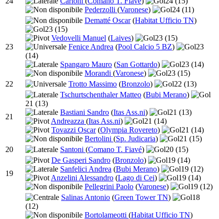
24
Carloni
(
Comano T. Fiavé
)
24
(15)
Pederzolli
(
Varonese
)
24
(11)
Dematté Oscar
(
Habitat Ufficio TN
)
23
(15)
Vedovelli Manuel
(
Laives
)
23
(15)
23
Fenice Andrea
(
Pool Calcio 5 BZ
)
23
(14)
Spangaro Mauro
(
San Gottardo
)
23
(14)
Morandi
(
Varonese
)
23
(15)
22
Trotto Massimo
(
Bronzolo
)
22
(13)
Tschurtschenthaler Matteo
(
Bubi Merano
)
21
(13)
Bastiani Sandro
(
Itas Ass.ni
)
21
(13)
21
Andreazza
(
Itas Ass.ni
)
21
(14)
Tovazzi Oscar
(
Olympia Rovereto
)
21
(14)
Bertolini
(
Sp. Judicaria
)
21
(15)
20
Santoni
(
Comano T. Fiavé
)
20
(15)
De Gasperi Sandro
(
Bronzolo
)
19
(14)
Sanfelici Andrea
(
Bubi Merano
)
19
(12)
19
Anzelini Alessandro
(
Lago di Cei
)
19
(14)
Pellegrini Paolo
(
Varonese
)
19
(12)
Salinas Antonio
(
Green Tower TN
)
18
(12)
Bortolameotti
(
Habitat Ufficio TN
)