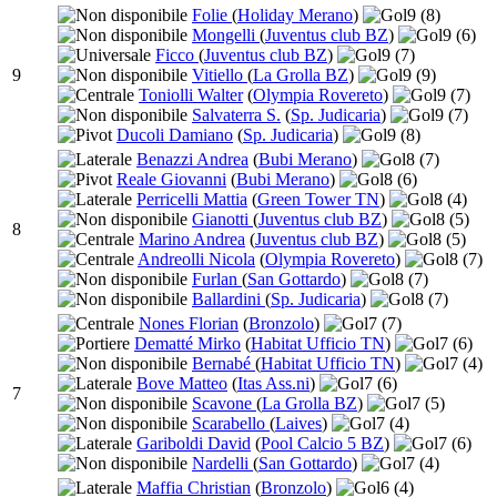
Folie
(
Holiday Merano
)
9
(8)
Mongelli
(
Juventus club BZ
)
9
(6)
Ficco
(
Juventus club BZ
)
9
(7)
9
Vitiello
(
La Grolla BZ
)
9
(9)
Toniolli Walter
(
Olympia Rovereto
)
9
(7)
Salvaterra S.
(
Sp. Judicaria
)
9
(7)
Ducoli Damiano
(
Sp. Judicaria
)
9
(8)
Benazzi Andrea
(
Bubi Merano
)
8
(7)
Reale Giovanni
(
Bubi Merano
)
8
(6)
Perricelli Mattia
(
Green Tower TN
)
8
(4)
Gianotti
(
Juventus club BZ
)
8
(5)
8
Marino Andrea
(
Juventus club BZ
)
8
(5)
Andreolli Nicola
(
Olympia Rovereto
)
8
(7)
Furlan
(
San Gottardo
)
8
(7)
Ballardini
(
Sp. Judicaria
)
8
(7)
Nones Florian
(
Bronzolo
)
7
(7)
Dematté Mirko
(
Habitat Ufficio TN
)
7
(6)
Bernabé
(
Habitat Ufficio TN
)
7
(4)
Bove Matteo
(
Itas Ass.ni
)
7
(6)
7
Scavone
(
La Grolla BZ
)
7
(5)
Scarabello
(
Laives
)
7
(4)
Gariboldi David
(
Pool Calcio 5 BZ
)
7
(6)
Nardelli
(
San Gottardo
)
7
(4)
Maffia Christian
(
Bronzolo
)
6
(4)