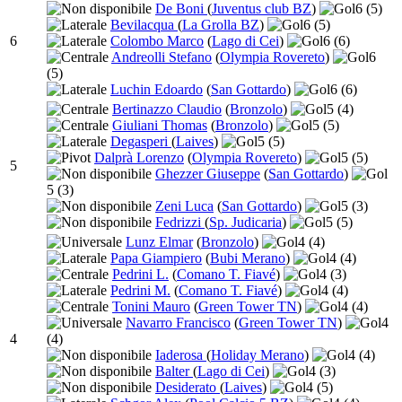
De Boni
(
Juventus club BZ
)
6
(5)
Bevilacqua
(
La Grolla BZ
)
6
(5)
6
Colombo Marco
(
Lago di Cei
)
6
(6)
Andreolli Stefano
(
Olympia Rovereto
)
6
(5)
Luchin Edoardo
(
San Gottardo
)
6
(6)
Bertinazzo Claudio
(
Bronzolo
)
5
(4)
Giuliani Thomas
(
Bronzolo
)
5
(5)
Degasperi
(
Laives
)
5
(5)
Dalprà Lorenzo
(
Olympia Rovereto
)
5
(5)
5
Ghezzer Giuseppe
(
San Gottardo
)
5
(3)
Zeni Luca
(
San Gottardo
)
5
(3)
Fedrizzi
(
Sp. Judicaria
)
5
(5)
Lunz Elmar
(
Bronzolo
)
4
(4)
Papa Giampiero
(
Bubi Merano
)
4
(4)
Pedrini L.
(
Comano T. Fiavé
)
4
(3)
Pedrini M.
(
Comano T. Fiavé
)
4
(4)
Tonini Mauro
(
Green Tower TN
)
4
(4)
Navarro Francisco
(
Green Tower TN
)
4
4
(4)
Iaderosa
(
Holiday Merano
)
4
(4)
Balter
(
Lago di Cei
)
4
(3)
Desiderato
(
Laives
)
4
(5)