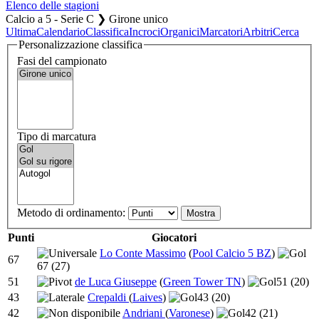
Elenco delle stagioni
Calcio a 5 - Serie C ❯ Girone unico
Ultima
Calendario
Classifica
Incroci
Organici
Marcatori
Arbitri
Cerca
Personalizzazione classifica
Fasi del campionato
Tipo di marcatura
Metodo di ordinamento:
Punti
Giocatori
Lo Conte Massimo
(
Pool Calcio 5 BZ
)
67
67
(27)
51
de Luca Giuseppe
(
Green Tower TN
)
51
(20)
43
Crepaldi
(
Laives
)
43
(20)
42
Andriani
(
Varonese
)
42
(21)