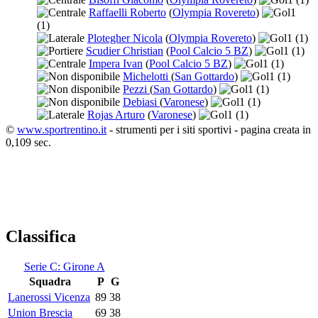
Raffaelli Roberto
(
Olympia Rovereto
)
1
(1)
Plotegher Nicola
(
Olympia Rovereto
)
1
(1)
Scudier Christian
(
Pool Calcio 5 BZ
)
1
(1)
Impera Ivan
(
Pool Calcio 5 BZ
)
1
(1)
Michelotti
(
San Gottardo
)
1
(1)
Pezzi
(
San Gottardo
)
1
(1)
Debiasi
(
Varonese
)
1
(1)
Rojas Arturo
(
Varonese
)
1
(1)
©
www.sportrentino.it
- strumenti per i siti sportivi - pagina creata in
0,109 sec.
Classifica
Serie C: Girone A
Squadra
P
G
Lanerossi Vicenza
89
38
Union Brescia
69
38