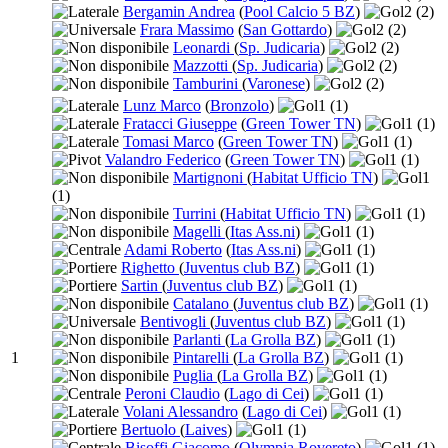
Bergamin Andrea
(
Pool Calcio 5 BZ
)
2
(2)
Frara Massimo
(
San Gottardo
)
2
(2)
Leonardi
(
Sp. Judicaria
)
2
(2)
Mazzotti
(
Sp. Judicaria
)
2
(2)
Tamburini
(
Varonese
)
2
(2)
Lunz Marco
(
Bronzolo
)
1
(1)
Fratacci Giuseppe
(
Green Tower TN
)
1
(1)
Tomasi Marco
(
Green Tower TN
)
1
(1)
Valandro Federico
(
Green Tower TN
)
1
(1)
Martignoni
(
Habitat Ufficio TN
)
1
(1)
Turrini
(
Habitat Ufficio TN
)
1
(1)
Magelli
(
Itas Ass.ni
)
1
(1)
Adami Roberto
(
Itas Ass.ni
)
1
(1)
Righetto
(
Juventus club BZ
)
1
(1)
Sartin
(
Juventus club BZ
)
1
(1)
Catalano
(
Juventus club BZ
)
1
(1)
Bentivogli
(
Juventus club BZ
)
1
(1)
Parlanti
(
La Grolla BZ
)
1
(1)
1
Pintarelli
(
La Grolla BZ
)
1
(1)
Puglia
(
La Grolla BZ
)
1
(1)
Peroni Claudio
(
Lago di Cei
)
1
(1)
Volani Alessandro
(
Lago di Cei
)
1
(1)
Bertuolo
(
Laives
)
1
(1)
Bisoffi Giacomo
(
Olympia Rovereto
)
1
(1)