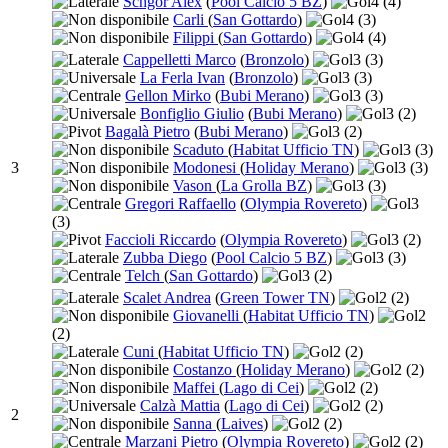
Schgor Alex
(
Pool Calcio 5 BZ
)
4
(4)
Carli
(
San Gottardo
)
4
(3)
Filippi
(
San Gottardo
)
4
(4)
Cappelletti Marco
(
Bronzolo
)
3
(3)
La Ferla Ivan
(
Bronzolo
)
3
(3)
Gellon Mirko
(
Bubi Merano
)
3
(3)
Bonfiglio Giulio
(
Bubi Merano
)
3
(2)
Bagalà Pietro
(
Bubi Merano
)
3
(2)
Scaduto
(
Habitat Ufficio TN
)
3
(3)
3
Modonesi
(
Holiday Merano
)
3
(3)
Vason
(
La Grolla BZ
)
3
(3)
Gregori Raffaello
(
Olympia Rovereto
)
3
(3)
Faccioli Riccardo
(
Olympia Rovereto
)
3
(2)
Zubba Diego
(
Pool Calcio 5 BZ
)
3
(3)
Telch
(
San Gottardo
)
3
(2)
Scalet Andrea
(
Green Tower TN
)
2
(2)
Giovanelli
(
Habitat Ufficio TN
)
2
(2)
Cuni
(
Habitat Ufficio TN
)
2
(2)
Costanzo
(
Holiday Merano
)
2
(2)
Maffei
(
Lago di Cei
)
2
(2)
Calzà Mattia
(
Lago di Cei
)
2
(2)
2
Sanna
(
Laives
)
2
(2)
Marzani Pietro
(
Olympia Rovereto
)
2
(2)