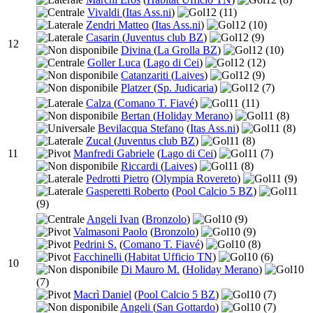
Vivaldi
(
Itas Ass.ni
)
12
(11)
Zendri Matteo
(
Itas Ass.ni
)
12
(10)
Casarin
(
Juventus club BZ
)
12
(9)
12
Divina
(
La Grolla BZ
)
12
(10)
Goller Luca
(
Lago di Cei
)
12
(12)
Catanzariti
(
Laives
)
12
(9)
Platzer
(
Sp. Judicaria
)
12
(7)
Calza
(
Comano T. Fiavé
)
11
(11)
Bertan
(
Holiday Merano
)
11
(8)
Bevilacqua Stefano
(
Itas Ass.ni
)
11
(8)
Zucal
(
Juventus club BZ
)
11
(8)
11
Manfredi Gabriele
(
Lago di Cei
)
11
(7)
Riccardi
(
Laives
)
11
(8)
Pedrotti Pietro
(
Olympia Rovereto
)
11
(9)
Gasperetti Roberto
(
Pool Calcio 5 BZ
)
11
(9)
Angeli Ivan
(
Bronzolo
)
10
(9)
Valmasoni Paolo
(
Bronzolo
)
10
(9)
Pedrini S.
(
Comano T. Fiavé
)
10
(8)
Facchinelli
(
Habitat Ufficio TN
)
10
(6)
10
Di Mauro M.
(
Holiday Merano
)
10
(7)
Macrì Daniel
(
Pool Calcio 5 BZ
)
10
(7)
Angeli
(
San Gottardo
)
10
(7)