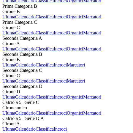
Ultima
Calendario
Classifica
Incroci
Organici
Marcatori
Prima Categoria B
Girone B
Ultima
Calendario
Classifica
Incroci
Organici
Marcatori
Prima Categoria C
Girone C
Ultima
Calendario
Classifica
Incroci
Organici
Marcatori
Seconda Categoria A
Girone A
Ultima
Calendario
Classifica
Incroci
Organici
Marcatori
Seconda Categoria B
Girone B
Ultima
Calendario
Classifica
Incroci
Marcatori
Seconda Categoria C
Girone C
Ultima
Calendario
Classifica
Incroci
Marcatori
Seconda Categoria D
Girone D
Ultima
Calendario
Classifica
Incroci
Organici
Marcatori
Calcio a 5 - Serie C
Girone unico
Ultima
Calendario
Classifica
Incroci
Organici
Marcatori
Calcio a 5 - Serie D A
Girone A
Ultima
Calendario
Classifica
Incroci