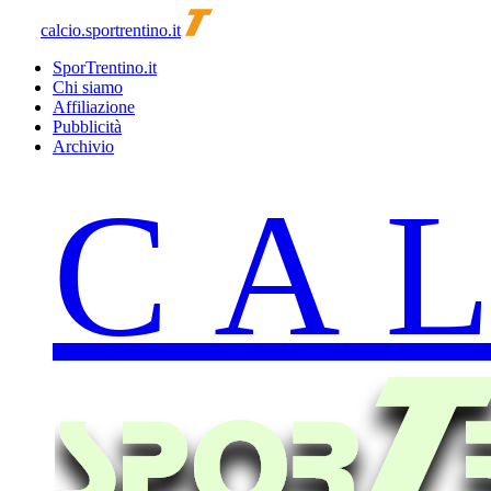
calcio.sportrentino.it
SporTrentino.it
Chi siamo
Affiliazione
Pubblicità
Archivio