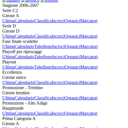
Stagione 2006-2007
Serie C2
Girone A
Ultima
Calendario
Classifica
Incroci
Organici
Marcatori
Serie D
Girone D
Ultima
Calendario
Classifica
Incroci
Organici
Marcatori
Fase finale scudetto
Ultima
Calendario
Tabellone
Incroci
Organici
Marcatori
Playoff per ripescaggi
Ultima
Calendario
Tabellone
Incroci
Organici
Marcatori
Playout
Ultima
Calendario
Tabellone
Incroci
Organici
Marcatori
Eccellenza
Girone unico
Ultima
Calendario
Classifica
Incroci
Organici
Marcatori
Promozione - Trentino
Girone trentino
Ultima
Calendario
Classifica
Incroci
Organici
Marcatori
Promozione - Alto Adige
Hauptrunde
Ultima
Calendario
Classifica
Incroci
Organici
Marcatori
Prima Categoria A
Girone A