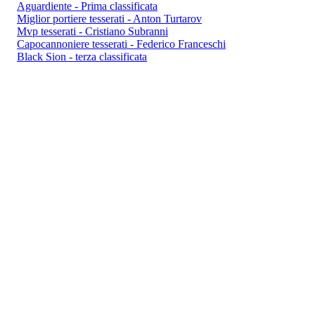
Aguardiente - Prima classificata
Miglior portiere tesserati - Anton Turtarov
Mvp tesserati - Cristiano Subranni
Capocannoniere tesserati - Federico Franceschi
Black Sion - terza classificata