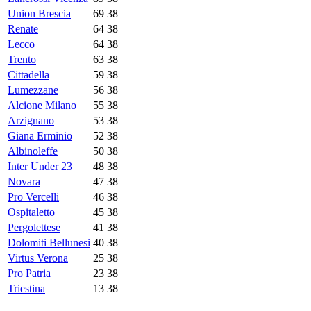
Union Brescia
69
38
Renate
64
38
Lecco
64
38
Trento
63
38
Cittadella
59
38
Lumezzane
56
38
Alcione Milano
55
38
Arzignano
53
38
Giana Erminio
52
38
Albinoleffe
50
38
Inter Under 23
48
38
Novara
47
38
Pro Vercelli
46
38
Ospitaletto
45
38
Pergolettese
41
38
Dolomiti Bellunesi
40
38
Virtus Verona
25
38
Pro Patria
23
38
Triestina
13
38