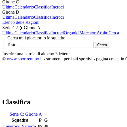
Girone C
Ultima
Calendario
Classifica
Incroci
Girone D
Ultima
Calendario
Classifica
Incroci
Elenco delle stagioni
Serie C2 ❯ Girone A
Ultima
Calendario
Classifica
Incroci
Organici
Marcatori
Arbitri
Cerca
Cerca tra i giocatori o le squadre
Testo:
Inserire una parola di almeno 3 lettere
©
www.sportrentino.it
- strumenti per i siti sportivi - pagina creata in 
Classifica
Serie C: Girone A
Squadra
P
G
Lanerossi Vicenza
89
38