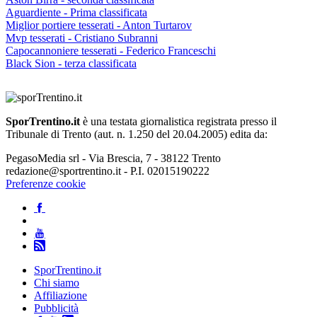
Aguardiente - Prima classificata
Miglior portiere tesserati - Anton Turtarov
Mvp tesserati - Cristiano Subranni
Capocannoniere tesserati - Federico Franceschi
Black Sion - terza classificata
SporTrentino.it
è una testata giornalistica registrata presso il
Tribunale di Trento (aut. n. 1.250 del 20.04.2005) edita da:
PegasoMedia srl - Via Brescia, 7 - 38122 Trento
redazione@sportrentino.it - P.I. 02015190222
Preferenze cookie
SporTrentino.it
Chi siamo
Affiliazione
Pubblicità