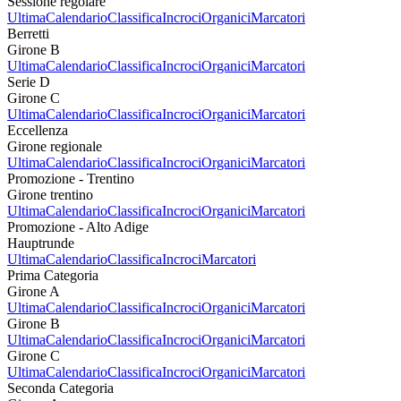
Sessione regolare
Ultima
Calendario
Classifica
Incroci
Organici
Marcatori
Berretti
Girone B
Ultima
Calendario
Classifica
Incroci
Organici
Marcatori
Serie D
Girone C
Ultima
Calendario
Classifica
Incroci
Organici
Marcatori
Eccellenza
Girone regionale
Ultima
Calendario
Classifica
Incroci
Organici
Marcatori
Promozione - Trentino
Girone trentino
Ultima
Calendario
Classifica
Incroci
Organici
Marcatori
Promozione - Alto Adige
Hauptrunde
Ultima
Calendario
Classifica
Incroci
Marcatori
Prima Categoria
Girone A
Ultima
Calendario
Classifica
Incroci
Organici
Marcatori
Girone B
Ultima
Calendario
Classifica
Incroci
Organici
Marcatori
Girone C
Ultima
Calendario
Classifica
Incroci
Organici
Marcatori
Seconda Categoria