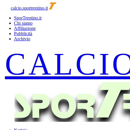
calcio.sportrentino.it
SporTrentino.it
Chi siamo
Affiliazione
Pubblicità
Archivio