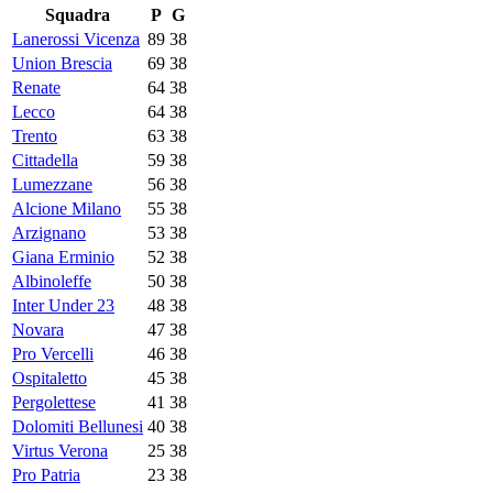
Squadra
P
G
Lanerossi Vicenza
89
38
Union Brescia
69
38
Renate
64
38
Lecco
64
38
Trento
63
38
Cittadella
59
38
Lumezzane
56
38
Alcione Milano
55
38
Arzignano
53
38
Giana Erminio
52
38
Albinoleffe
50
38
Inter Under 23
48
38
Novara
47
38
Pro Vercelli
46
38
Ospitaletto
45
38
Pergolettese
41
38
Dolomiti Bellunesi
40
38
Virtus Verona
25
38
Pro Patria
23
38