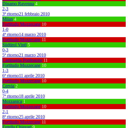
Dinamo Ravenna
4
2
-
3
3ª ritorno
21 febbraio 2010
Milan
4
Fortitudo Mozzecane
10
1
-
0
4ª ritorno
14 marzo 2010
Fortitudo Mozzecane
11
Südtirol Vintl
5
0
-
3
5ª ritorno
21 marzo 2010
Campagna Pordenone
11
Fortitudo Mozzecane
10
1
-
3
6ª ritorno
11 aprile 2010
Fortitudo Mozzecane
10
Cervia
2
0
-
4
7ª ritorno
18 aprile 2010
Mozzanica
1
Fortitudo Mozzecane
10
2
-
1
8ª ritorno
25 aprile 2010
Fortitudo Mozzecane
11
Entella Chiavari
9