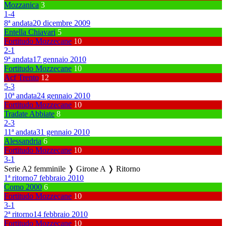
Mozzanica
3
1
-
4
8ª andata
20 dicembre 2009
Entella Chiavari
5
Fortitudo Mozzecane
10
2
-
1
9ª andata
17 gennaio 2010
Fortitudo Mozzecane
10
Acf Trento
12
5
-
3
10ª andata
24 gennaio 2010
Fortitudo Mozzecane
10
Tradate Abbiate
8
2
-
3
11ª andata
31 gennaio 2010
Alessandria
6
Fortitudo Mozzecane
10
3
-
1
Serie A2 femminile ❭ Girone A ❭ Ritorno
1ª ritorno
7 febbraio 2010
Como 2000
6
Fortitudo Mozzecane
10
3
-
1
2ª ritorno
14 febbraio 2010
Fortitudo Mozzecane
10