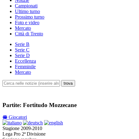
Notizie
Campionati
Ultimo turno
Prossimo turno
Foto e video
Mercato
Città di Trento
Serie B
Serie C
Serie D
Eccellenza
Femminile
Mercato
Partite: Fortitudo Mozzecane
Giocatori
Stagione 2009-2010
Lega Pro 2ª Divisione