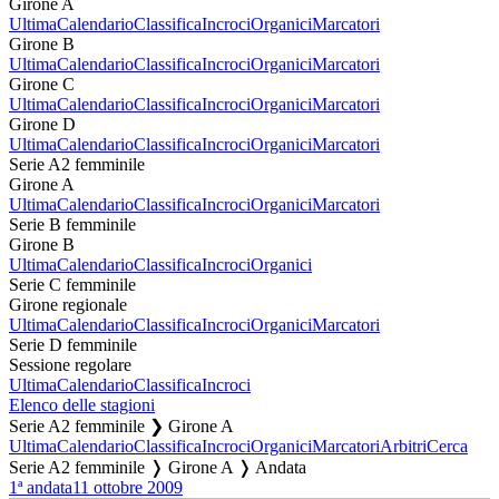
Girone A
Ultima
Calendario
Classifica
Incroci
Organici
Marcatori
Girone B
Ultima
Calendario
Classifica
Incroci
Organici
Marcatori
Girone C
Ultima
Calendario
Classifica
Incroci
Organici
Marcatori
Girone D
Ultima
Calendario
Classifica
Incroci
Organici
Marcatori
Serie A2 femminile
Girone A
Ultima
Calendario
Classifica
Incroci
Organici
Marcatori
Serie B femminile
Girone B
Ultima
Calendario
Classifica
Incroci
Organici
Serie C femminile
Girone regionale
Ultima
Calendario
Classifica
Incroci
Organici
Marcatori
Serie D femminile
Sessione regolare
Ultima
Calendario
Classifica
Incroci
Elenco delle stagioni
Serie A2 femminile ❯ Girone A
Ultima
Calendario
Classifica
Incroci
Organici
Marcatori
Arbitri
Cerca
Serie A2 femminile ❭ Girone A ❭ Andata
1ª andata
11 ottobre 2009