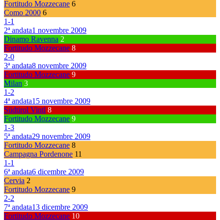
Fortitudo Mozzecane
6
Como 2000
6
1
-
1
2ª andata
1 novembre 2009
Dinamo Ravenna
2
Fortitudo Mozzecane
8
2
-
0
3ª andata
8 novembre 2009
Fortitudo Mozzecane
9
Milan
3
1
-
2
4ª andata
15 novembre 2009
Südtirol Vintl
8
Fortitudo Mozzecane
9
1
-
3
5ª andata
29 novembre 2009
Fortitudo Mozzecane
8
Campagna Pordenone
11
1
-
1
6ª andata
6 dicembre 2009
Cervia
2
Fortitudo Mozzecane
9
2
-
2
7ª andata
13 dicembre 2009
Fortitudo Mozzecane
10