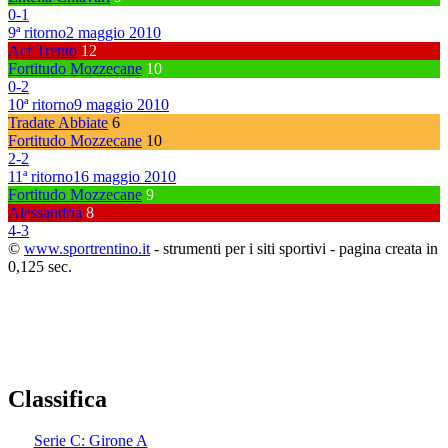
0
-
1
9ª ritorno
2 maggio 2010
Acf Trento
12
Fortitudo Mozzecane
10
0
-
2
10ª ritorno
9 maggio 2010
Tradate Abbiate
6
Fortitudo Mozzecane
10
2
-
2
11ª ritorno
16 maggio 2010
Fortitudo Mozzecane
9
Alessandria
8
4
-
3
©
www.sportrentino.it
- strumenti per i siti sportivi - pagina creata in
0,125 sec.
Classifica
Serie C: Girone A