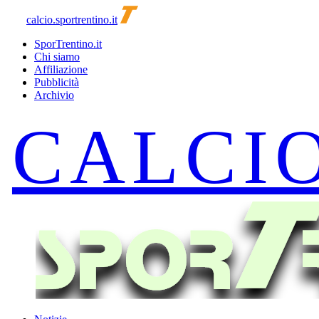
calcio.sportrentino.it
SporTrentino.it
Chi siamo
Affiliazione
Pubblicità
Archivio