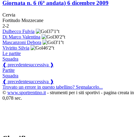
Giornata n. 6 (6ª andata)
6 dicembre 2009
Cervia
Fortitudo Mozzecane
2-2
Dulbecco Fulvia
37'
1°t
Di Marco Valentina
30'
2°t
Mascanzoni Debora
3'
1°t
Vivirito Silvia
46'
2°t
Le partite
Squadra
❰ precedente
successiva ❱
Partite
Squadra
❰ precedente
successiva ❱
Trovato un errore in questo tabellino? Segnalacelo...
©
www.sportrentino.it
- strumenti per i siti sportivi - pagina creata in
0,078 sec.