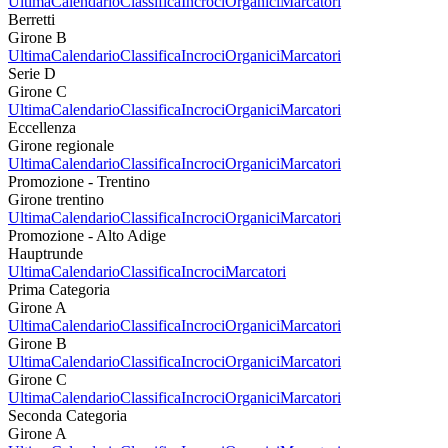
Ultima
Calendario
Classifica
Incroci
Organici
Marcatori
Berretti
Girone B
Ultima
Calendario
Classifica
Incroci
Organici
Marcatori
Serie D
Girone C
Ultima
Calendario
Classifica
Incroci
Organici
Marcatori
Eccellenza
Girone regionale
Ultima
Calendario
Classifica
Incroci
Organici
Marcatori
Promozione - Trentino
Girone trentino
Ultima
Calendario
Classifica
Incroci
Organici
Marcatori
Promozione - Alto Adige
Hauptrunde
Ultima
Calendario
Classifica
Incroci
Marcatori
Prima Categoria
Girone A
Ultima
Calendario
Classifica
Incroci
Organici
Marcatori
Girone B
Ultima
Calendario
Classifica
Incroci
Organici
Marcatori
Girone C
Ultima
Calendario
Classifica
Incroci
Organici
Marcatori
Seconda Categoria
Girone A