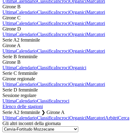
Ultima
Calendario
Classifica
Incroci
Organici
Marcatori
Girone B
Ultima
Calendario
Classifica
Incroci
Organici
Marcatori
Girone C
Ultima
Calendario
Classifica
Incroci
Organici
Marcatori
Girone D
Ultima
Calendario
Classifica
Incroci
Organici
Marcatori
Serie A2 femminile
Girone A
Ultima
Calendario
Classifica
Incroci
Organici
Marcatori
Serie B femminile
Girone B
Ultima
Calendario
Classifica
Incroci
Organici
Serie C femminile
Girone regionale
Ultima
Calendario
Classifica
Incroci
Organici
Marcatori
Serie D femminile
Sessione regolare
Ultima
Calendario
Classifica
Incroci
Elenco delle stagioni
Serie A2 femminile ❯ Girone A
Ultima
Calendario
Classifica
Incroci
Organici
Marcatori
Arbitri
Cerca
Gli altri incontri della giornata