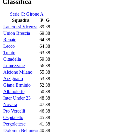
Classifica
Serie C: Girone A
Squadra
P
G
Lanerossi Vicenza
89
38
Union Brescia
69
38
Renate
64
38
Lecco
64
38
Trento
63
38
Cittadella
59
38
Lumezzane
56
38
Alcione Milano
55
38
Arzignano
53
38
Giana Erminio
52
38
Albinoleffe
50
38
Inter Under 23
48
38
Novara
47
38
Pro Vercelli
46
38
Ospitaletto
45
38
Pergolettese
41
38
Dolomiti Bellunesi
40
38