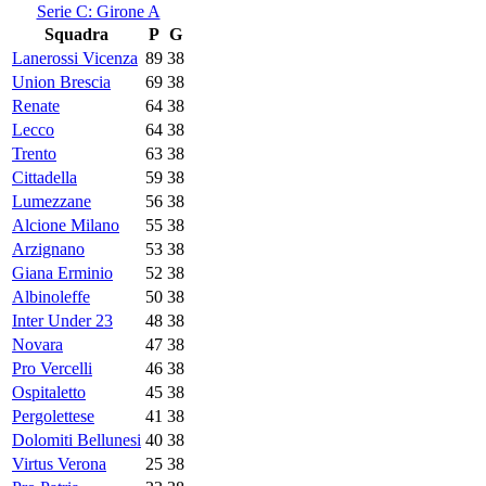
Serie C: Girone A
Squadra
P
G
Lanerossi Vicenza
89
38
Union Brescia
69
38
Renate
64
38
Lecco
64
38
Trento
63
38
Cittadella
59
38
Lumezzane
56
38
Alcione Milano
55
38
Arzignano
53
38
Giana Erminio
52
38
Albinoleffe
50
38
Inter Under 23
48
38
Novara
47
38
Pro Vercelli
46
38
Ospitaletto
45
38
Pergolettese
41
38
Dolomiti Bellunesi
40
38
Virtus Verona
25
38