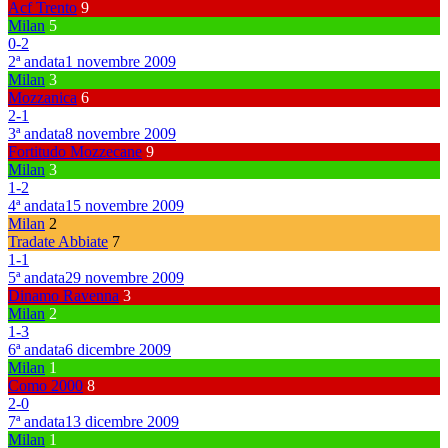
Acf Trento
9
Milan
5
0
-
2
2ª andata
1 novembre 2009
Milan
3
Mozzanica
6
2
-
1
3ª andata
8 novembre 2009
Fortitudo Mozzecane
9
Milan
3
1
-
2
4ª andata
15 novembre 2009
Milan
2
Tradate Abbiate
7
1
-
1
5ª andata
29 novembre 2009
Dinamo Ravenna
3
Milan
2
1
-
3
6ª andata
6 dicembre 2009
Milan
1
Como 2000
8
2
-
0
7ª andata
13 dicembre 2009
Milan
1