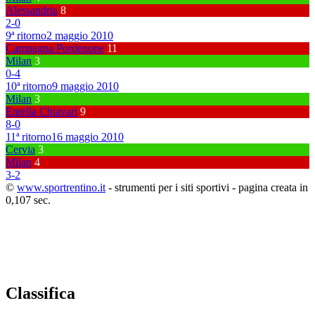
Alessandria
8
2
-
0
9ª ritorno
2 maggio 2010
Campagna Pordenone
11
Milan
3
0
-
4
10ª ritorno
9 maggio 2010
Milan
3
Entella Chiavari
9
8
-
0
11ª ritorno
16 maggio 2010
Cervia
3
Milan
4
3
-
2
©
www.sportrentino.it
- strumenti per i siti sportivi - pagina creata in
0,107 sec.
Classifica