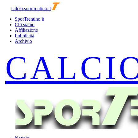
calcio.sportrentino.it
SporTrentino.it
Chi siamo
Affiliazione
Pubblicità
Archivio