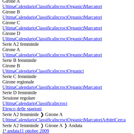
Girone A
Ultima
Calendario
Classifica
Incroci
Organici
Marcatori
Girone B
Ultima
Calendario
Classifica
Incroci
Organici
Marcatori
Girone C
Ultima
Calendario
Classifica
Incroci
Organici
Marcatori
Girone D
Ultima
Calendario
Classifica
Incroci
Organici
Marcatori
Serie A2 femminile
Girone A
Ultima
Calendario
Classifica
Incroci
Organici
Marcatori
Serie B femminile
Girone B
Ultima
Calendario
Classifica
Incroci
Organici
Serie C femminile
Girone regionale
Ultima
Calendario
Classifica
Incroci
Organici
Marcatori
Serie D femminile
Sessione regolare
Ultima
Calendario
Classifica
Incroci
Elenco delle stagioni
Serie A2 femminile ❯ Girone A
Ultima
Calendario
Classifica
Incroci
Organici
Marcatori
Arbitri
Cerca
Serie A2 femminile ❭ Girone A ❭ Andata
1ª andata
11 ottobre 2009