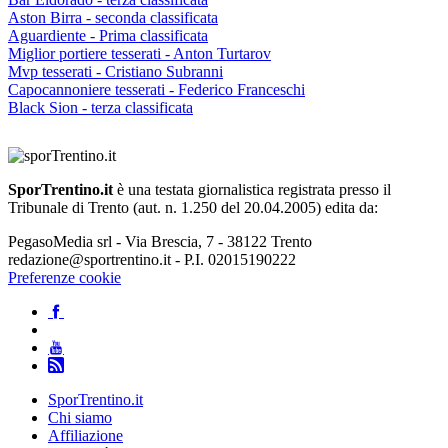
Aston Birra - seconda classificata
Aguardiente - Prima classificata
Miglior portiere tesserati - Anton Turtarov
Mvp tesserati - Cristiano Subranni
Capocannoniere tesserati - Federico Franceschi
Black Sion - terza classificata
SporTrentino.it
è una testata giornalistica registrata presso il
Tribunale di Trento (aut. n. 1.250 del 20.04.2005) edita da:
PegasoMedia srl - Via Brescia, 7 - 38122 Trento
redazione@sportrentino.it - P.I. 02015190222
Preferenze cookie
SporTrentino.it
Chi siamo
Affiliazione