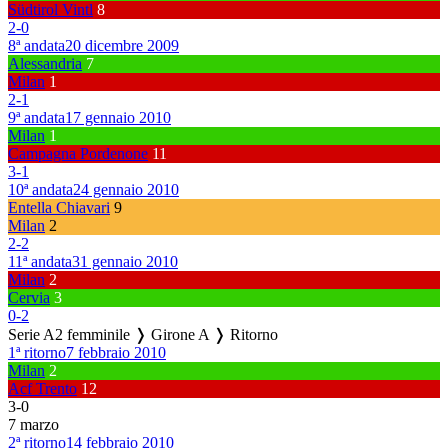
Südtirol Vintl
8
2
-
0
8ª andata
20 dicembre 2009
Alessandria
7
Milan
1
2
-
1
9ª andata
17 gennaio 2010
Milan
1
Campagna Pordenone
11
3
-
1
10ª andata
24 gennaio 2010
Entella Chiavari
9
Milan
2
2
-
2
11ª andata
31 gennaio 2010
Milan
2
Cervia
3
0
-
2
Serie A2 femminile ❭ Girone A ❭ Ritorno
1ª ritorno
7 febbraio 2010
Milan
2
Acf Trento
12
3
-
0
7 marzo
2ª ritorno
14 febbraio 2010