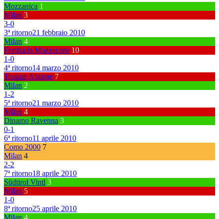
Mozzanica
1
Milan
3
3
-
0
3ª ritorno
21 febbraio 2010
Milan
4
Fortitudo Mozzecane
10
1
-
0
4ª ritorno
14 marzo 2010
Tradate Abbiate
7
Milan
2
1
-
2
5ª ritorno
21 marzo 2010
Milan
4
Dinamo Ravenna
3
0
-
1
6ª ritorno
11 aprile 2010
Como 2000
7
Milan
4
2
-
2
7ª ritorno
18 aprile 2010
Südtirol Vintl
3
Milan
5
1
-
0
8ª ritorno
25 aprile 2010
Milan
4