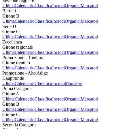
Sessione regolare
Ultima
Calendario
Classifica
Incroci
Organici
Marcatori
Berretti
Girone B
Ultima
Calendario
Classifica
Incroci
Organici
Marcatori
Serie D
Girone C
Ultima
Calendario
Classifica
Incroci
Organici
Marcatori
Eccellenza
Girone regionale
Ultima
Calendario
Classifica
Incroci
Organici
Marcatori
Promozione - Trentino
Girone trentino
Ultima
Calendario
Classifica
Incroci
Organici
Marcatori
Promozione - Alto Adige
Hauptrunde
Ultima
Calendario
Classifica
Incroci
Marcatori
Prima Categoria
Girone A
Ultima
Calendario
Classifica
Incroci
Organici
Marcatori
Girone B
Ultima
Calendario
Classifica
Incroci
Organici
Marcatori
Girone C
Ultima
Calendario
Classifica
Incroci
Organici
Marcatori
Seconda Categoria