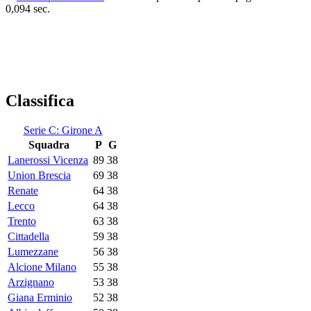
0,094 sec.
Classifica
Serie C: Girone A
Squadra
P
G
Lanerossi Vicenza
89
38
Union Brescia
69
38
Renate
64
38
Lecco
64
38
Trento
63
38
Cittadella
59
38
Lumezzane
56
38
Alcione Milano
55
38
Arzignano
53
38
Giana Erminio
52
38