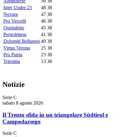
Albinoleffe
50
38
Inter Under 23
48
38
Novara
47
38
Pro Vercelli
46
38
Ospitaletto
45
38
Pergolettese
41
38
Dolomiti Bellunesi
40
38
Virtus Verona
25
38
Pro Patria
23
38
Triestina
13
38
Notizie
Serie C
sabato 8 agosto 2026
Il Trento sfida in un triangolare Südtirol e
Campodarsego
Serie C