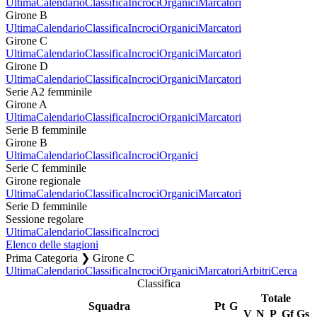
Ultima
Calendario
Classifica
Incroci
Organici
Marcatori
Girone B
Ultima
Calendario
Classifica
Incroci
Organici
Marcatori
Girone C
Ultima
Calendario
Classifica
Incroci
Organici
Marcatori
Girone D
Ultima
Calendario
Classifica
Incroci
Organici
Marcatori
Serie A2 femminile
Girone A
Ultima
Calendario
Classifica
Incroci
Organici
Marcatori
Serie B femminile
Girone B
Ultima
Calendario
Classifica
Incroci
Organici
Serie C femminile
Girone regionale
Ultima
Calendario
Classifica
Incroci
Organici
Marcatori
Serie D femminile
Sessione regolare
Ultima
Calendario
Classifica
Incroci
Elenco delle stagioni
Prima Categoria ❯ Girone C
Ultima
Calendario
Classifica
Incroci
Organici
Marcatori
Arbitri
Cerca
Classifica
Totale
Squadra
Pt
G
V
N
P
Gf
Gs