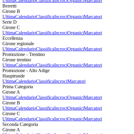
Ultima
Calendario
Classifica
Incroci
Organici
Marcatori
Berretti
Girone B
Ultima
Calendario
Classifica
Incroci
Organici
Marcatori
Serie D
Girone C
Ultima
Calendario
Classifica
Incroci
Organici
Marcatori
Eccellenza
Girone regionale
Ultima
Calendario
Classifica
Incroci
Organici
Marcatori
Promozione - Trentino
Girone trentino
Ultima
Calendario
Classifica
Incroci
Organici
Marcatori
Promozione - Alto Adige
Hauptrunde
Ultima
Calendario
Classifica
Incroci
Marcatori
Prima Categoria
Girone A
Ultima
Calendario
Classifica
Incroci
Organici
Marcatori
Girone B
Ultima
Calendario
Classifica
Incroci
Organici
Marcatori
Girone C
Ultima
Calendario
Classifica
Incroci
Organici
Marcatori
Seconda Categoria
Girone A