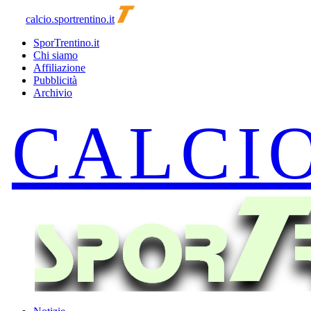
calcio.sportrentino.it
SporTrentino.it
Chi siamo
Affiliazione
Pubblicità
Archivio