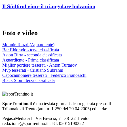
Il Südtirol vince il triangolare bolzanino
Foto e video
Mounir Touzri (Aguardiente)
Bar Eldorado - terza classificata
Aston Birra - seconda classificata
Aguardiente - Prima classificata
Miglior portiere tesserati - Anton Turtarov
Mvp tesserati - Cristiano Subranni
Capocannoniere tesserati - Federico Franceschi
Black Sion - terza classificata
SporTrentino.it
è una testata giornalistica registrata presso il
Tribunale di Trento (aut. n. 1.250 del 20.04.2005) edita da:
PegasoMedia srl - Via Brescia, 7 - 38122 Trento
redazione@sportrentino.it - P.I. 02015190222