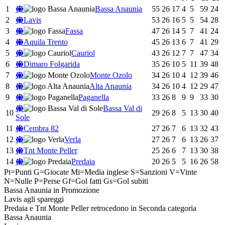
1
Bassa Anaunia
55
26
17
4
5
59
24
2
Lavis
53
26
16
5
5
54
28
3
Fassa
47
26
14
5
7
41
24
4
Aquila Trento
45
26
13
6
7
41
29
5
Cauriol
43
26
12
7
7
47
34
6
Dimaro Folgarida
35
26
10
5
11
39
48
7
Monte Ozolo
34
26
10
4
12
39
46
8
Alta Anaunia
34
26
10
4
12
29
47
9
Paganella
33
26
8
9
9
33
30
Bassa Val di
10
29
26
8
5
13
30
40
Sole
11
Cembra 82
27
26
7
6
13
32
43
12
Verla
27
26
7
6
13
26
37
13
Tnt Monte Peller
25
26
6
7
13
30
38
14
Predaia
20
26
5
5
16
26
58
Pt=Punti
G=Giocate
Mi=Media inglese
S=Sanzioni
V=Vinte
N=Nulle
P=Perse
Gf=Gol fatti
Gs=Gol subiti
Bassa Anaunia in Promozione
Lavis agli spareggi
Predaia e Tnt Monte Peller retrocedono in Seconda categoria
Bassa Anaunia